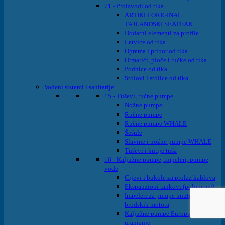
71 - Proizvodi od tika
ARTIKLI ORIGINAL
TAJLANDSKI SEATEAK
Dodatni elementi za profile
Letvice od tika
Oprema i pribor od tika
Ormarići, ploče i ručke od tika
Podnice od tika
Stolovi i stolice od tika
Vodeni sistemi i sanitarije
15 - Tuševi, ručne pumpe
Nožne pumpe
Ručne pumpe
Ručne pumpe WHALE
Šešule
Slavine i nožne pumpe WHALE
Tuševi i kutije tuša
16 - Kaljužne pumpe, impeleri, pumpe
vode
Cijevi i bukole za prolaz kablova
Ekspanzioni tankovi (polomone)
Impeleri za pumpe unutrašnjih
brodskih motora
Kaljužne pumpe Europump na
uranjanje