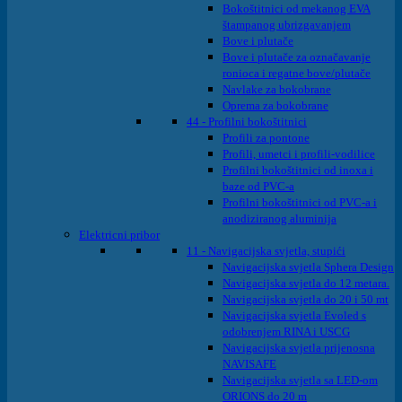
Bokoštitnici od mekanog EVA
štampanog ubrizgavanjem
Bove i plutače
Bove i plutače za označavanje
ronioca i regatne bove/plutače
Navlake za bokobrane
Oprema za bokobrane
44 - Profilni bokoštitnici
Profili za pontone
Profili, umetci i profili-vodilice
Profilni bokoštitnici od inoxa i
baze od PVC-a
Profilni bokoštitnici od PVC-a i
anodiziranog aluminija
Elektricni pribor
11 - Navigacijska svjetla, stupići
Navigacijska svjetla Sphera Design
Navigacijska svjetla do 12 metara.
Navigacijska svjetla do 20 i 50 mt
Navigacijska svjetla Evoled s
odobrenjem RINA i USCG
Navigacijska svjetla prijenosna
NAVISAFE
Navigacijska svjetla sa LED-om
ORIONS do 20 m