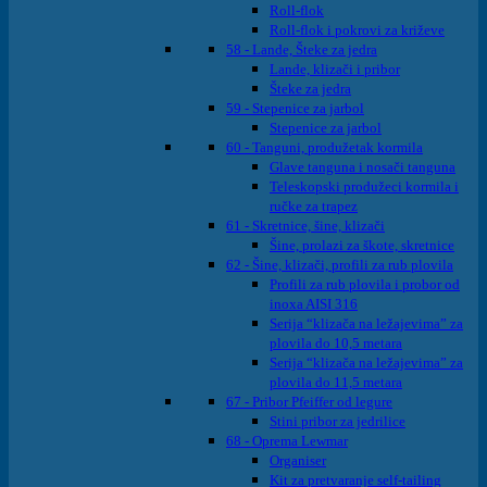
Roll-flok
Roll-flok i pokrovi za križeve
58 - Lande, Šteke za jedra
Lande, klizači i pribor
Šteke za jedra
59 - Stepenice za jarbol
Stepenice za jarbol
60 - Tanguni, produžetak kormila
Glave tanguna i nosači tanguna
Teleskopski produžeci kormila i
ručke za trapez
61 - Skretnice, šine, klizači
Šine, prolazi za škote, skretnice
62 - Šine, klizači, profili za rub plovila
Profili za rub plovila i probor od
inoxa AISI 316
Serija “klizača na ležajevima” za
plovila do 10,5 metara
Serija “klizača na ležajevima” za
plovila do 11,5 metara
67 - Pribor Pfeiffer od legure
Stini pribor za jedrilice
68 - Oprema Lewmar
Organiser
Kit za pretvaranje self-tailing