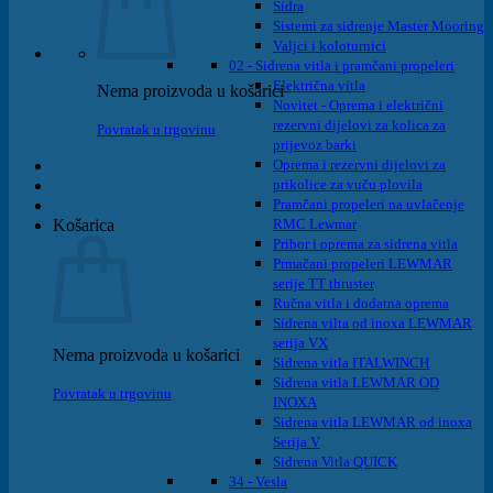
Sidra
Sistemi za sidrenje Master Mooring
Valjci i koloturnici
02 - Sidrena vitla i pramčani propeleri
Električna vitla
Nema proizvoda u košarici
Novitet - Oprema i električni
rezervni dijelovi za kolica za
Povratak u trgovinu
prijevoz barki
Oprema i rezervni dijelovi za
prikolice za vuču plovila
Pramčani propeleri na uvlačenje
Košarica
RMC Lewmar
Pribor i oprema za sidrena vitla
Prmačani propeleri LEWMAR
serije TT thruster
Ručna vitla i dodatna oprema
Sidrena vilta od inoxa LEWMAR
serija VX
Nema proizvoda u košarici
Sidrena vitla ITALWINCH
Sidrena vitla LEWMAR OD
Povratak u trgovinu
INOXA
Sidrena vitla LEWMAR od inoxa
Serija V
Sidrena Vitla QUICK
34 - Vesla