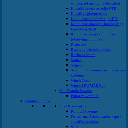
wincha: od ručnog na električni
Klizači i skretnice serije NTR
Klizači za glavno jedro
Koloturnici od aluminija HTX
Koloturnici Racing i Racing High
Load LEWMAR
Koloturnici serije Control sa
ležajevima od inoxa
Pastecche
Rezervni dijelovi za winch
Ručka za winch
Stoper
Štoperi
Synchro: koloturnici na plastičnom
koloturu
Winch Ocean
Winch LEWMAR Evo
69 - Kormila Lewmar
Pribor za korimila
Palubna oprema
03 - Okovi sartija
Koloturi i opruge
Prsteni, manžetne, usadne kape i
elastični uvodnici
Sajle