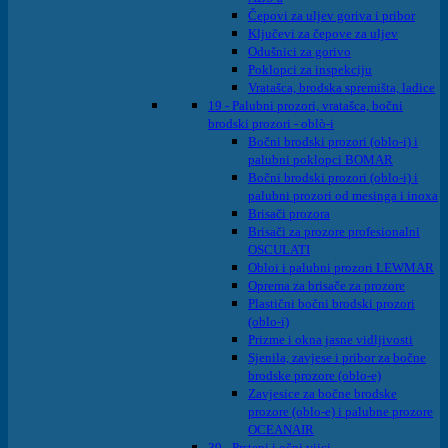
Čepovi za uljev goriva i pribor
Ključevi za čepove za uljev
Odušnici za gorivo
Poklopci za inspekciju
Vratašca, brodska spremišta, ladice
19 - Palubni prozori, vratašca, bočni
brodski prozori - oblò-i
Bočni brodski prozori (oblo-i) i
palubni poklopci BOMAR
Bočni brodski prozori (oblo-i) i
palubni prozori od mesinga i inoxa
Brisači prozora
Brisači za prozore profesionalni
OSCULATI
Obloi i palubni prozori LEWMAR
Oprema za brisače za prozore
Plastični bočni brodski prozori
(oblo-i)
Prizme i okna jasne vidljivosti
Sjenila, zavjese i pribor za bočne
brodske prozore (oblo-e)
Zavjesice za bočne brodske
prozore (oblo-e) i palubne prozore
OCEANAIR
39 - Prsteni i očni vijci