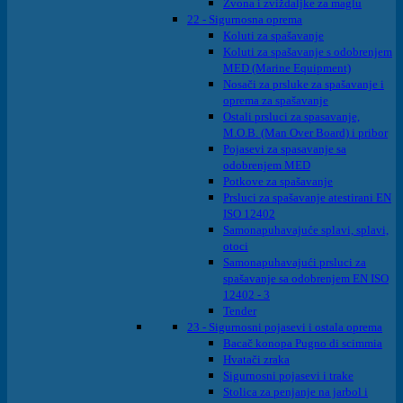
Zvona i zviždaljke za maglu
22 - Sigurnosna oprema
Koluti za spašavanje
Koluti za spašavanje s odobrenjem
MED (Marine Equipment)
Nosači za prsluke za spašavanje i
oprema za spašavanje
Ostali prsluci za spasavanje,
M.O.B. (Man Over Board) i pribor
Pojasevi za spasavanje sa
odobrenjem MED
Potkove za spašavanje
Prsluci za spašavanje atestirani EN
ISO 12402
Samonapuhavajuće splavi, splavi,
otoci
Samonapuhavajući prsluci za
spašavanje sa odobrenjem EN ISO
12402 - 3
Tender
23 - Sigurnosni pojasevi i ostala oprema
Bacač konopa Pugno di scimmia
Hvatači zraka
Sigurnosni pojasevi i trake
Stolica za penjanje na jarbol i