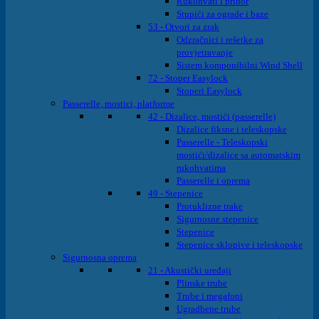
Rukohvati i pribor
Stupići za ograde i baze
53 - Otvori za zrak
Odzračnici i rešetke za
provjetravanje
Sistem komponibilni Wind Shell
72 - Stoper Easylock
Stoperi Easylock
Passerelle, mostici, platforme
42 - Dizalice, mostići (passerelle)
Dizalice fiksne i teleskopske
Passerelle - Teleskopski
mostići/dizalice sa automatskim
rukohvatima
Passerelle i oprema
49 - Stepenice
Protuklizne trake
Sigurnosne stepenice
Stepenice
Stepenice sklopive i teleskopske
Sigurnosna oprema
21 - Akustički uređaji
Plinske trube
Trube i megafoni
Ugradbene trube