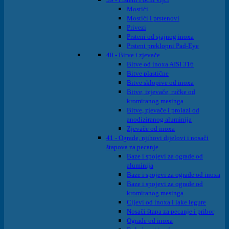
Mostići
Mostići i prstenovi
Privezi
Prsteni od sjajnog inoxa
Prsteni preklopni Pad-Eye
40 - Bitve i zjevače
Bitve od inoxa AISI 316
Bitve plastične
Bitve sklopive od inoxa
Bitve, izjevače, ručke od
kromiranog mesinga
Bitve, zjevače i prolazi od
anodiziranog aluminija
Zjevače od inoxa
41 - Ograde, njihovi dijelovi i nosači
štapova za pecanje
Baze i spojevi za ograde od
aluminija
Baze i spojevi za ograde od inoxa
Baze i spojevi za ograde od
kromiranog mesinga
Cijevi od inoxa i lake legure
Nosači štapa za pecanje i pribor
Ograde od inoxa