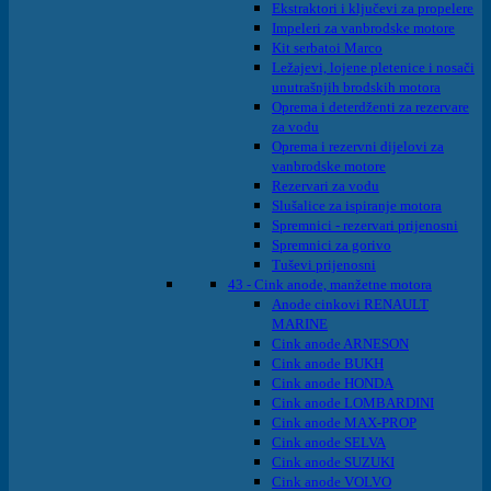
Ekstraktori i ključevi za propelere
Impeleri za vanbrodske motore
Kit serbatoi Marco
Ležajevi, lojene pletenice i nosači
unutrašnjih brodskih motora
Oprema i deterdženti za rezervare
za vodu
Oprema i rezervni dijelovi za
vanbrodske motore
Rezervari za vodu
Slušalice za ispiranje motora
Spremnici - rezervari prijenosni
Spremnici za gorivo
Tuševi prijenosni
43 - Cink anode, manžetne motora
Anode cinkovi RENAULT
MARINE
Cink anode ARNESON
Cink anode BUKH
Cink anode HONDA
Cink anode LOMBARDINI
Cink anode MAX-PROP
Cink anode SELVA
Cink anode SUZUKI
Cink anode VOLVO