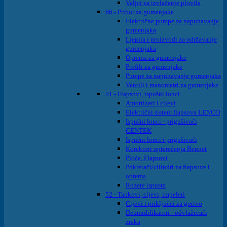
Valjci za izvlačenje plovila
66 - Pribor za gumenjake
Električne pumpe za napuhavanje
gumenjaka
Ljepila i proizvodi za održavanje
gumenjaka
Oprema za gumenjake
Profili za gumenjake
Pumpe za napuhavanje gumenjaka
Ventili i manometri za gumenjake
51 - Flapsovi, ispušni lonci
Amortizeri i cijevi
Električni sistem flapsova LENCO
Ispušni lonci - prigušivači
CENTEK
Ispušni lonci i prigušivači
Korektori opterećenja Bennet
Ploče, Flapsovi
Pokretači/cilindri za flapsove i
oprema
Rozete ispusta
52 - Tankovi, cijevi, impeleri
Cijevi i priključci za gorivo
Deumidifikatori - odvlaživači
zraka