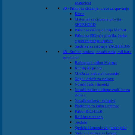
zastavica)
36 - Pribor za čišćenje, vreće za spavanje
Kante
Materijal za čišćenje plovila
SHURHOLD
Pribor za čišćenje linija Mafrast
Pribor za čišćenje plovila, četke,
cijevi za pranje i pribor
Sredstva za čišćenje YACHTICON
48 - Stolice, stolovi, nosači stola, roll bar i
spremnici
Barbeque i pribor Magma
Kuhinjski pribor
Mreža za krevete i cuccette
Noge i držači za stolove
Nosači čaša i limenki
Nosači stolica i klizne vodilice za
stolice
Nosači stolova - sklopivi
Platforme za krmu i pramac
Pribor RICHTER
Roll bar a tee top
Sjedala
Sjedala i konzole za gumenjake
Stolovi i stolice za kokpit