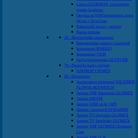
Linija GUARDIAN, instrumenti
visoke kvalitete
Oprema za VDO instrumente serije
Ocean i View Line
Pokazivači nivoa + senzori
Razna oprema
28 - Metereološki instrumenti
Barometarske stanice i barografi
Instrumenti BARIGO
Instrumenti VION
Serija instrumenata ALTITUDE
70 - Nautičke karte i peljari
NAVIMAP CHARTS
29 - Electronics
Anemometri prijenosni WEATHER
FLOW & SKYWATCH
Antena VHF Supergain GLOMEX
Antene AM/FM
Antene GSM wi-fi / GPS
Antene i oprema RAYMARINE
Antene TV digitalne GLOMEX
Antene TV Satelitske GLOMEX
Antene VHF GLOMEX Glomeasy
Line
Antene VHF i CB