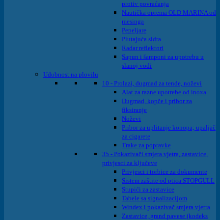
protiv povraćanja
Nautička oprema OLD MARINA od
mesinga
Pepeljare
Plutajuća sidra
Radar reflektori
Sapun i šamponi za upotrebu u
slanoj vodi
Udobnost na plovilu
10 - Prolazi, dugmad za tende, noževi
Alat za razne upotrebe od inoxa
Dugmad, kopče i pribor za
fiksiranje
Noževi
Pribor za uplitanje konopa; upaljač
za cigarete
Trake za popravke
35 - Pokazivači smjera vjetra, zastavice,
privjesci za ključeve
Privjesci i torbice za dokumente
Sistem zaštite od ptica STOPGULL
Stupići za zastavice
Tabele sa signalizacijom
Windex i pokazivač smjera vjetra
Zastavice, grand pavese (kodeks