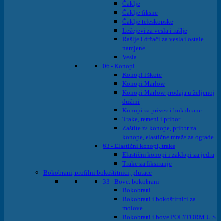
Čaklje
Čaklje fiksne
Čaklje teleskopske
Ležejevi za vesla i rašlje
Rašlje i držači za vesla i ostale
namjene
Vesla
06 - Konopi
Konopi i škote
Konopi Marlow
Konopi Marlow prodaja u željenoj
dužini
Konopi za privez i bokobrane
Trake, remeni i pribor
Zaštite za konope, pribor za
konope, elastične mreže za ograde
63 - Elastični konopi, trake
Elastični konopi i zaklopi za jedra
Trake za fiksiranje
Bokobrani, profilni bokoštitnici, plutace
33 - Bove, bokobrani
Bokobrani
Bokobrani i bokoštitnici za
molove
Bokobrani i bove POLYFORM U.S.