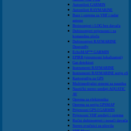
Autopiloti GARMIN
Autopiloti RAYMARINE
Baze i oprema za VHF i radar
antene
Brzinomjeri i LOG bez davača
Dubinomjeri prijenosni i za
komandnu ploču
Dubinomjeri RAYMARINE
Dragonfly
EchoMAP™ GARMIN
EPIRB (sigurnosni lokalizatori)
Gas detektori
Instrumenti RAYMARINE
Instrumenti RAYMARINE serije eS
Kartografija za GPS
Multimedijalni sistemi za nautiku
Nautički stereo uređaji AQUATIC
AV
Oprema za elektroniku
Oprema za seriju GPSMAP
Prijenosni GPS-I GARMIN
Prijenosni VHF uređaji i oprema
Ručni dubinomjeri i nosači davača
Stereo zvučnici za plovila
VHF fiksni