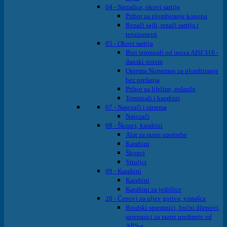
04 - Stezalice, okovi sartija
Pribor za plombiranje konopa
Rezači sajli, rezači sartija i
tenziometri
05 - Okovi sartija
Brzi terminali od inoxa AISI 316 -
danski sistem
Oprema Norseman za plombiranje
bez prešanja
Pribor za lifeline, redanče
Terminali i karabini
07 - Natezači i oprema
Natezači
08 - Škopci, karabini
Alat za razne upotrebe
Karabini
Škopci
Vrtuljci
09 - Karabini
Karabini
Karabini za jedrilice
20 - Čepovi za uljev goriva, vratašca
Brodski spremnici, bočni džepovi,
spremnici za razne predmete od
ABS-a