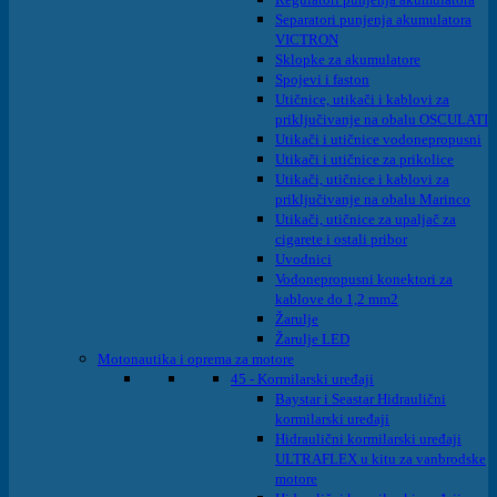
Separatori punjenja akumulatora
VICTRON
Sklopke za akumulatore
Spojevi i faston
Utičnice, utikači i kablovi za
priključivanje na obalu OSCULATI
Utikači i utičnice vodonepropusni
Utikači i utičnice za prikolice
Utikači, utičnice i kablovi za
priključivanje na obalu Marinco
Utikači, utičnice za upaljač za
cigarete i ostali pribor
Uvodnici
Vodonepropusni konektori za
kablove do 1,2 mm2
Žarulje
Žarulje LED
Motonautika i oprema za motore
45 - Kormilarski uređaji
Baystar i Seastar Hidraulični
kormilarski uređaji
Hidraulični kormilarski uređaji
ULTRAFLEX u kitu za vanbrodske
motore