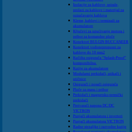
Izolacije za kablove, spirale,
prolazi za kablove i materijal za
označavanje kablova
Kleme, kablovi i terminali za
akumulatore
Ključevi za upućivanje motora i
pribor za komandne ploče
Konektori BULGIN BUCCANEER
Konektori vodonepropusni za
kablove do 10 mm2
Kučišta osigurača “Splash-Proof”
komponibilna.
Kutije za akumulatore
Modularni prekidači, utikači i
utičnice
Osigurači i nosači osigurača
Ploče za masu i pribor
Prekidači i magnetsko-termički
prekidači
Pretvarači napona DC/DC
VICTRON
Punjači akumulatora i inverteri
Punjači akumulatora VICTRON
Radne stezaljke i razvodne kutije
Regulatori punjenja akumulatora