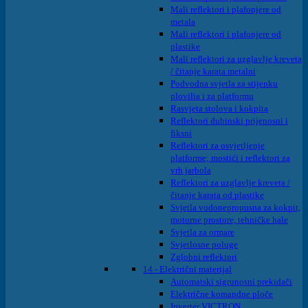
Mali reflektori i plafonjere od
metala
Mali reflektori i plafonjere od
plastike
Mali reflektori za uzglavlje kreveta
/ čitanje karata metalni
Podvodna svjetla za stijenku
plovilia i za platformu
Rasvjeta stolova i kokpita
Reflektori dubinski prijenosni i
fiksni
Reflektori za osvjetljenje
platforme; mostići i reflektori za
vrh jarbola
Reflektori za uzglavlje kreveta /
čitanje karata od plastike
Svjetla vodonepropusna za kokpit,
motorne prostore, tehničke hale
Svjetla za ormare
Svjetlosne poluge
Zglobni reflektori
14 - Električni materijal
Automatski sigrunosni prekidači
Električne komandne ploče
Inverter VICTRON