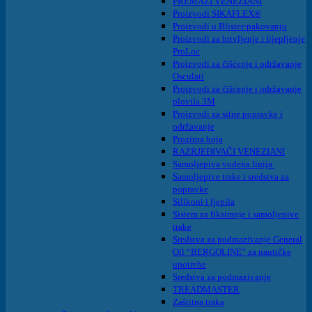
PREMAZI VENEZIANI
Proizvodi SIKAFLEX®
Proizvodi u Blister-pakovanju
Proizvodi za brtvljenje i lijepljenje
ProLoc
Proizvodi za čišćenje i održavanje
Osculati
Proizvodi za čišćenje i održavanje
plovila 3M
Proizvodi za sitne popravke i
održavanje
Prozirna boja
RAZRJEĐIVAČI VENEZIANI
Samoljepiva vodena linija.
Samoljepive trake i sredstva za
popravke
Silikoni i ljepila
Sistem za fiksiranje i samoljepive
trake
Sredstva za podmazivanje General
Oil “BERGOLINE” za nautičke
upotrebe
Sredstva za podmazivanje
TREADMASTER
Zaštitna traka