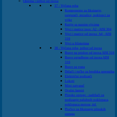
Oprema i pribor od inoxa
37 - Vijčana roba
Komponente za fiksiranje;
osigurači, stezalice, poklopci za
vijke
Kutije sa raznim vijcima
Vijci i matice inox: A2 - AISI 304
Vijci i matice od inoxa: A4 - AISI
316
Vijci u blisterima
38 - Vijčana roba, pribor od inoxa
Brave na prislon od inoxa AISI 316
Brave ugradbene od inoxa AISI
316
Brave za vrata
Držači i ručke za brodska spremišta
Električni podizači
Lokoti
Mini zatvarač
Ovalni šarniri
Plinske opruge - zadržači za
podizanje palubnih poklopaca,
poklopaca motora, itd.
Pločice za fiksiranje plinskih
opruga