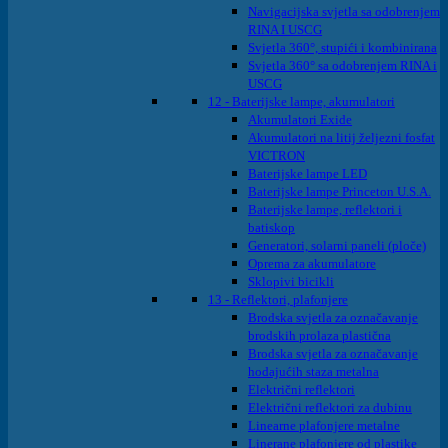
Navigacijska svjetla sa odobrenjem
RINA I USCG
Svjetla 360°, stupići i kombinirana
Svjetla 360° sa odobrenjem RINA i
USCG
12 - Baterijske lampe, akumulatori
Akumulatori Exide
Akumulatori na litij željezni fosfat
VICTRON
Baterijske lampe LED
Baterijske lampe Princeton U.S.A.
Baterijske lampe, reflektori i
batiskop
Generatori, solarni paneli (ploče)
Oprema za akumulatore
Sklopivi bicikli
13 - Reflektori, plafonjere
Brodska svjetla za označavanje
brodskih prolaza plastična
Brodska svjetla za označavanje
hodajućih staza metalna
Električni reflektori
Električni reflektori za dubinu
Linearne plafonjere metalne
Linerane plafonjere od plastike