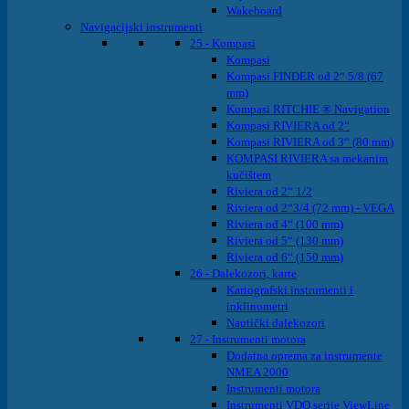
Wakeboard
Navigacijski instrumenti
25 - Kompasi
Kompasi
Kompasi FINDER od 2“ 5/8 (67
mm)
Kompasi RITCHIE ® Navigation
Kompasi RIVIERA od 2“
Kompasi RIVIERA od 3“ (80 mm)
KOMPASI RIVIERA sa mekanim
kučištem
Riviera od 2“ 1/2
Riviera od 2“3/4 (72 mm) - VEGA
Riviera od 4“ (100 mm)
Riviera od 5“ (130 mm)
Riviera od 6“ (150 mm)
26 - Dalekozori, karte
Kartografski instrumenti i
inklinometri
Nautički dalekozori
27 - Instrumenti motora
Dodatna oprema za instrumente
NMEA 2000
Instrumenti motora
Instrumenti VDO serije ViewLine