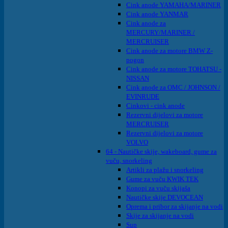
Cink anode YAMAHA/MARINER
Cink anode YANMAR
Cink anode za
MERCURY/MARINER /
MERCRUISER
Cink anode za motore BMW Z-
pogon
Cink anode za motore TOHATSU -
NISSAN
Cink anode za OMC / JOHNSON /
EVINRUDE
Cinkovi - cink anode
Rezervni dijelovi za motore
MERCRUISER
Rezervni dijelovi za motore
VOLVO
64 - Nautičke skije, wakeboard, gume za
vuču, snorkeling
Artikli za plažu i snorkeling
Gume za vuču KWIK TEK
Konopi za vuču skijaša
Nautičke skije DEVOCEAN
Oprema i pribor za skijanje na vodi
Skije za skijanje na vodi
Sup