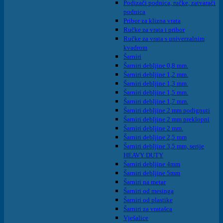
Podizači podnica, ručke, zatvarači
podnica
Pribor za klizna vrata
Ručke za vrata i pribor
Ručke za vrata s univerzalnim
kvadrom
Šarniri
Šarniri debljine 0,8 mm.
Šarniri debljine 1,2 mm.
Šarniri debljine 1,3 mm.
Šarniri debljine 1,5 mm.
Šarniri debljine 1,7 mm.
Šarniri debljine 2 mm podignuti
Šarniri debljine 2 mm preklopni
Šarniri debljine 2 mm.
Šarniri debljine 2,5 mm
Šarniri debljine 3,5 mm, serije
HEAVY DUTY
Šarniri debljine 4mm
Šarniri debljine 5mm
Šarniri na metar
Šarniri od mesinga
Šarniri od plastike
Šarniri za vratašca
Vješalice