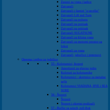
Zasuni za vrata i ladice
Zatvarači
Zatvarači i šarniri “a tavella“
Zatvarači Lift snd Turn
Zatvarači na polugu
Zatvarači na potisak
Zatvarači na pritisak
Zatvarači SUGATSUNE
Zatvarači za klizna vrata
Zatvarači za motorni prostor za
lokot
Zatvarači za vrata
Zatvarači, jabučice i prstenovi
Oprema i pribor za jedrilice
55 - Koloturnici, štoperi
Amortizeri za glavno jedro
Koloturi za koloturnike
Koloturnici - skretnice za metalne
sajle
Koloturnici VIADANA, HYE i SEA
SURE
56 - Štoperi
Štoperi
Štoperi i okretni podizači
57 - Ručke za winch, roll-flok