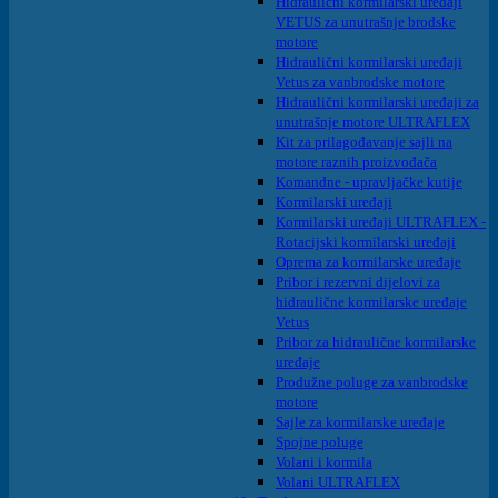
Hidraulični kormilarski uređaji
VETUS za unutrašnje brodske
motore
Hidraulični kormilarski uređaji
Vetus za vanbrodske motore
Hidraulični kormilarski uređaji za
unutrašnje motore ULTRAFLEX
Kit za prilagođavanje sajli na
motore raznih proizvođača
Komandne - upravljačke kutije
Kormilarski uređaji
Kormilarski uređaji ULTRAFLEX -
Rotacijski kormilarski uređaji
Oprema za kormilarske uređaje
Pribor i rezervni dijelovi za
hidraulične kormilarske uređaje
Vetus
Pribor za hidraulične kormilarske
uređaje
Produžne poluge za vanbrodske
motore
Sajle za kormilarske uređaje
Spojne poluge
Volani i kormila
Volani ULTRAFLEX