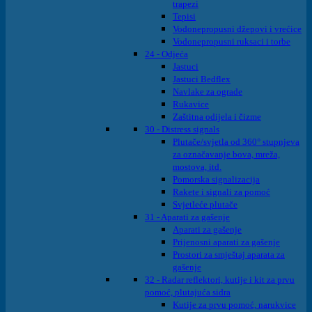
trapezi
Tepisi
Vodonepropusni džepovi i vrećice
Vodonepropusni ruksaci i torbe
24 - Odjeća
Jastuci
Jastuci Bedflex
Navlake za ograde
Rukavice
Zaštitna odijela i čizme
30 - Distress signals
Plutače/svjetla od 360° stupnjeva
za označavanje bova, mreža,
mostova, itd.
Pomorska signalizacija
Rakete i signali za pomoć
Svjetleće plutače
31 - Aparati za gašenje
Aparati za gašenje
Prijenosni aparati za gašenje
Prostori za smještaj aparata za
gašenje
32 - Radar reflektori, kutije i kit za prvu
pomoć, plutajuća sidra
Kutije za prvu pomoć, narukvice