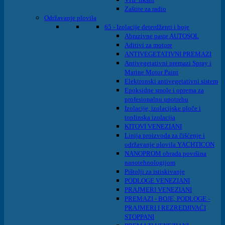
Zaštite za radio
Održavanje plovila
65 - Izolacije deterdženti i boje
Abrazivne paste AUTOSOL
Aditivi za motore
ANTIVEGETATIVNI PREMAZI
Antivegetativni premazi Spray i
Marine Motor Paint
Elektronski antivegetativni sistem
Epoksidne smole i oprema za
profesionalnu upotrebu
Izolacije, izolacijske ploče i
toplinska izolacija
KITOVI VENEZIANI
Linija proizvoda za čišćenje i
održavanje plovila YACHTICON
NANOPROM obrada površina
nanotehnologijom
Pištolji za istiskivanje
PODLOGE VENEZIANI
PRAJMERI VENEZIANI
PREMAZI - BOJE, PODLOGE -
PRAJMERI I REZREDJIVAĆI
STOPPANI