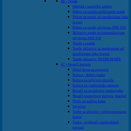
46 - Tende
Odijela i nautičke zaštite
Pribor za izradu preklopnih tendi
Pribor za tende od anodizirane lake
legure
Pribor za tende od inoxa AISI 316
Sklopive tende sa konstrukcijom
od inoxa AISI 316
Tende i cerade
Tende sklopive sa strukturom od
anodizirane lake legure
Tende sklopive TESSILMARE
47 - Nosači motora
Držač boca za ronjenje
Kolica - držači barke
Kolica za prijevoz plovila
Kolica za vanbrodske motore
Kotači za izvlačenje gumenjaka
Nosači pomoćnog motora, bracket
Ploče za zaštitu krme
Svjećice
Torbe sa alatom i vodonepropusne
kutije
Trake - podizači vanbrodskih
motora