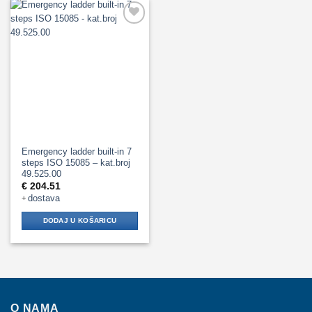
Add to
Wishlist
Emergency ladder built-in 7
steps ISO 15085 – kat.broj
49.525.00
€
204.51
dostava
+
DODAJ U KOŠARICU
O NAMA