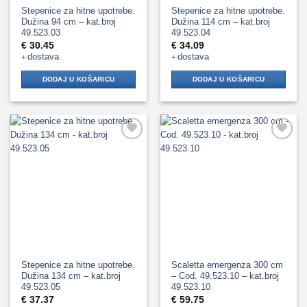
Stepenice za hitne upotrebe.
Stepenice za hitne upotrebe.
Dužina 94 cm – kat.broj
Dužina 114 cm – kat.broj
49.523.03
49.523.04
€
30.45
€
34.09
dostava
dostava
+
+
DODAJ U KOŠARICU
DODAJ U KOŠARICU
Add to
Add to
Wishlist
Wishlist
Stepenice za hitne upotrebe.
Scaletta emergenza 300 cm
Dužina 134 cm – kat.broj
– Cod. 49.523.10 – kat.broj
49.523.05
49.523.10
€
37.37
€
59.75