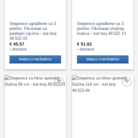
Stepenice ugradbene sa 3
Stepenice ugradbene sa 3
prečke. Fiksiranje sa
prečke. Fiksiranje stražnja
prednjim vijcima – kat.broj
matica – kat.broj 49.522.13
49.522.03
€
45.57
€
51.02
dostava
dostava
+
+
DODAJ U KOŠARICU
DODAJ U KOŠARICU
Add to
Add to
Wishlist
Wishlist