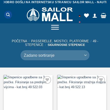
Skip
 DOŠLI NA INTERNETSKU STRANICU SAILOR MALL - NAUTIČKA OPRE
to
content
POČETNA
PASSERELLE, MOSTICI, PLATFORME
49 -
/
/
STEPENICE
/
SIGURNOSNE STEPENICE
Add to
Add to
Wishlist
Wishlist