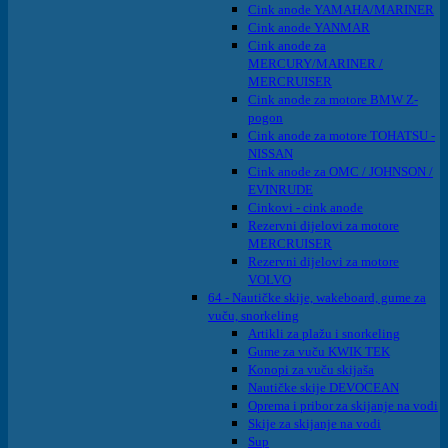
Cink anode YAMAHA/MARINER
Cink anode YANMAR
Cink anode za
MERCURY/MARINER /
MERCRUISER
Cink anode za motore BMW Z-
pogon
Cink anode za motore TOHATSU -
NISSAN
Cink anode za OMC / JOHNSON /
EVINRUDE
Cinkovi - cink anode
Rezervni dijelovi za motore
MERCRUISER
Rezervni dijelovi za motore
VOLVO
64 - Nautičke skije, wakeboard, gume za
vuču, snorkeling
Artikli za plažu i snorkeling
Gume za vuču KWIK TEK
Konopi za vuču skijaša
Nautičke skije DEVOCEAN
Oprema i pribor za skijanje na vodi
Skije za skijanje na vodi
Sup