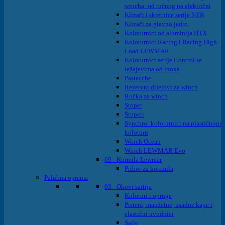
wincha: od ručnog na električni
Klizači i skretnice serije NTR
Klizači za glavno jedro
Koloturnici od aluminija HTX
Koloturnici Racing i Racing High
Load LEWMAR
Koloturnici serije Control sa
ležajevima od inoxa
Pastecche
Rezervni dijelovi za winch
Ručka za winch
Stoper
Štoperi
Synchro: koloturnici na plastičnom
koloturu
Winch Ocean
Winch LEWMAR Evo
69 - Kormila Lewmar
Pribor za korimila
Palubna oprema
03 - Okovi sartija
Koloturi i opruge
Prsteni, manžetne, usadne kape i
elastični uvodnici
Sajle