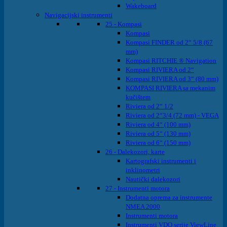
Wakeboard
Navigacijski instrumenti
25 - Kompasi
Kompasi
Kompasi FINDER od 2“ 5/8 (67
mm)
Kompasi RITCHIE ® Navigation
Kompasi RIVIERA od 2“
Kompasi RIVIERA od 3“ (80 mm)
KOMPASI RIVIERA sa mekanim
kučištem
Riviera od 2“ 1/2
Riviera od 2“3/4 (72 mm) - VEGA
Riviera od 4“ (100 mm)
Riviera od 5“ (130 mm)
Riviera od 6“ (150 mm)
26 - Dalekozori, karte
Kartografski instrumenti i
inklinometri
Nautički dalekozori
27 - Instrumenti motora
Dodatna oprema za instrumente
NMEA 2000
Instrumenti motora
Instrumenti VDO serije ViewLine