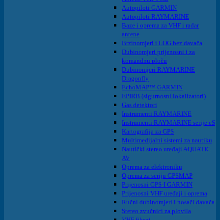
Autopiloti GARMIN
Autopiloti RAYMARINE
Baze i oprema za VHF i radar
antene
Brzinomjeri i LOG bez davača
Dubinomjeri prijenosni i za
komandnu ploču
Dubinomjeri RAYMARINE
Dragonfly
EchoMAP™ GARMIN
EPIRB (sigurnosni lokalizatori)
Gas detektori
Instrumenti RAYMARINE
Instrumenti RAYMARINE serije eS
Kartografija za GPS
Multimedijalni sistemi za nautiku
Nautički stereo uređaji AQUATIC
AV
Oprema za elektroniku
Oprema za seriju GPSMAP
Prijenosni GPS-I GARMIN
Prijenosni VHF uređaji i oprema
Ručni dubinomjeri i nosači davača
Stereo zvučnici za plovila
VHF fiksni