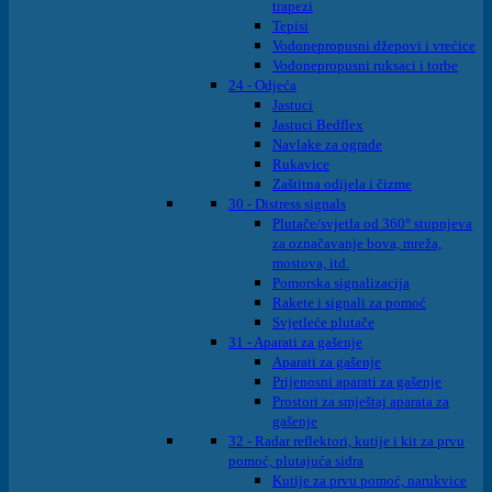
trapezi
Tepisi
Vodonepropusni džepovi i vrećice
Vodonepropusni ruksaci i torbe
24 - Odjeća
Jastuci
Jastuci Bedflex
Navlake za ograde
Rukavice
Zaštitna odijela i čizme
30 - Distress signals
Plutače/svjetla od 360° stupnjeva
za označavanje bova, mreža,
mostova, itd.
Pomorska signalizacija
Rakete i signali za pomoć
Svjetleće plutače
31 - Aparati za gašenje
Aparati za gašenje
Prijenosni aparati za gašenje
Prostori za smještaj aparata za
gašenje
32 - Radar reflektori, kutije i kit za prvu
pomoć, plutajuća sidra
Kutije za prvu pomoć, narukvice