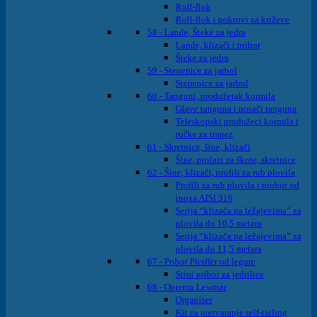
Roll-flok
Roll-flok i pokrovi za križeve
58 - Lande, Šteke za jedra
Lande, klizači i pribor
Šteke za jedra
59 - Stepenice za jarbol
Stepenice za jarbol
60 - Tanguni, produžetak kormila
Glave tanguna i nosači tanguna
Teleskopski produžeci kormila i
ručke za trapez
61 - Skretnice, šine, klizači
Šine, prolazi za škote, skretnice
62 - Šine, klizači, profili za rub plovila
Profili za rub plovila i probor od
inoxa AISI 316
Serija “klizača na ležajevima” za
plovila do 10,5 metara
Serija “klizača na ležajevima” za
plovila do 11,5 metara
67 - Pribor Pfeiffer od legure
Stini pribor za jedrilice
68 - Oprema Lewmar
Organiser
Kit za pretvaranje self-tailing