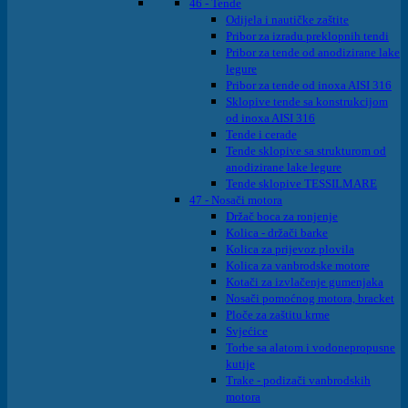
46 - Tende
Odijela i nautičke zaštite
Pribor za izradu preklopnih tendi
Pribor za tende od anodizirane lake
legure
Pribor za tende od inoxa AISI 316
Sklopive tende sa konstrukcijom
od inoxa AISI 316
Tende i cerade
Tende sklopive sa strukturom od
anodizirane lake legure
Tende sklopive TESSILMARE
47 - Nosači motora
Držač boca za ronjenje
Kolica - držači barke
Kolica za prijevoz plovila
Kolica za vanbrodske motore
Kotači za izvlačenje gumenjaka
Nosači pomoćnog motora, bracket
Ploče za zaštitu krme
Svjećice
Torbe sa alatom i vodonepropusne
kutije
Trake - podizači vanbrodskih
motora