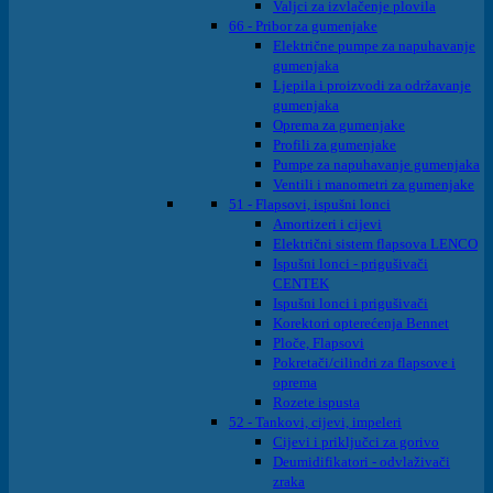
Valjci za izvlačenje plovila
66 - Pribor za gumenjake
Električne pumpe za napuhavanje
gumenjaka
Ljepila i proizvodi za održavanje
gumenjaka
Oprema za gumenjake
Profili za gumenjake
Pumpe za napuhavanje gumenjaka
Ventili i manometri za gumenjake
51 - Flapsovi, ispušni lonci
Amortizeri i cijevi
Električni sistem flapsova LENCO
Ispušni lonci - prigušivači
CENTEK
Ispušni lonci i prigušivači
Korektori opterećenja Bennet
Ploče, Flapsovi
Pokretači/cilindri za flapsove i
oprema
Rozete ispusta
52 - Tankovi, cijevi, impeleri
Cijevi i priključci za gorivo
Deumidifikatori - odvlaživači
zraka