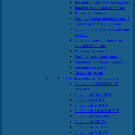
Ekstraktori i ključevi za propelere
Impeleri za vanbrodske motore
Kit serbatoi Marco
Ležajevi, lojene pletenice i nosači
unutrašnjih brodskih motora
Oprema i deterdženti za rezervare
za vodu
Oprema i rezervni dijelovi za
vanbrodske motore
Rezervari za vodu
Slušalice za ispiranje motora
Spremnici - rezervari prijenosni
Spremnici za gorivo
Tuševi prijenosni
43 - Cink anode, manžetne motora
Anode cinkovi RENAULT
MARINE
Cink anode ARNESON
Cink anode BUKH
Cink anode HONDA
Cink anode LOMBARDINI
Cink anode MAX-PROP
Cink anode SELVA
Cink anode SUZUKI
Cink anode VOLVO