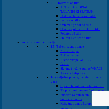
71 - Proizvodi od tika
ARTIKLI ORIGINAL
TAJLANDSKI SEATEAK
Dodatni elementi za profile
Letvice od tika
Oprema i pribor od tika
Ormarići, ploče i ručke od tika
Podnice od tika
Stolovi i stolice od tika
Vodeni sistemi i sanitarije
15 - Tuševi, ručne pumpe
Nožne pumpe
Ručne pumpe
Ručne pumpe WHALE
Šešule
Slavine i nožne pumpe WHALE
Tuševi i kutije tuša
16 - Kaljužne pumpe, impeleri, pumpe
vode
Cijevi i bukole za prolaz kablova
Ekspanzioni tankovi (polomone)
Impeleri za pumpe unutrašnjih
brodskih motora
Kaljužne pumpe Europump na
uranjanje