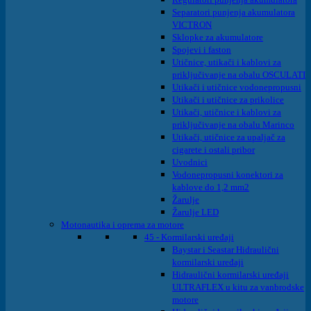
Separatori punjenja akumulatora
VICTRON
Sklopke za akumulatore
Spojevi i faston
Utičnice, utikači i kablovi za
priključivanje na obalu OSCULATI
Utikači i utičnice vodonepropusni
Utikači i utičnice za prikolice
Utikači, utičnice i kablovi za
priključivanje na obalu Marinco
Utikači, utičnice za upaljač za
cigarete i ostali pribor
Uvodnici
Vodonepropusni konektori za
kablove do 1,2 mm2
Žarulje
Žarulje LED
Motonautika i oprema za motore
45 - Kormilarski uređaji
Baystar i Seastar Hidraulični
kormilarski uređaji
Hidraulični kormilarski uređaji
ULTRAFLEX u kitu za vanbrodske
motore