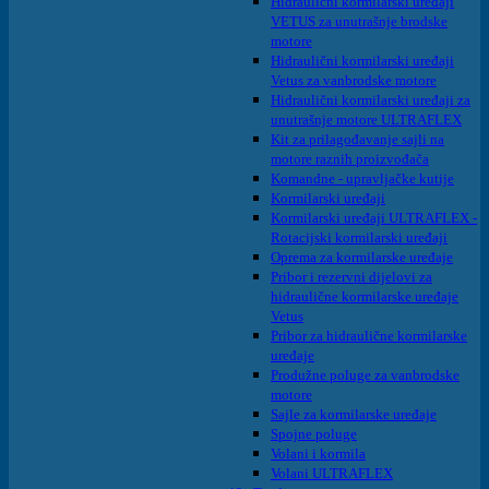
Hidraulični kormilarski uređaji
VETUS za unutrašnje brodske
motore
Hidraulični kormilarski uređaji
Vetus za vanbrodske motore
Hidraulični kormilarski uređaji za
unutrašnje motore ULTRAFLEX
Kit za prilagođavanje sajli na
motore raznih proizvođača
Komandne - upravljačke kutije
Kormilarski uređaji
Kormilarski uređaji ULTRAFLEX -
Rotacijski kormilarski uređaji
Oprema za kormilarske uređaje
Pribor i rezervni dijelovi za
hidraulične kormilarske uređaje
Vetus
Pribor za hidraulične kormilarske
uređaje
Produžne poluge za vanbrodske
motore
Sajle za kormilarske uređaje
Spojne poluge
Volani i kormila
Volani ULTRAFLEX