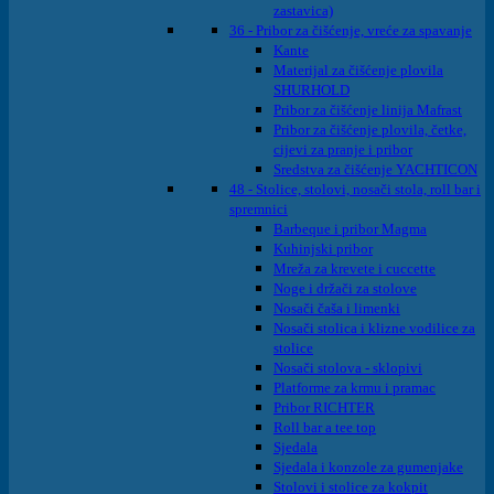
zastavica)
36 - Pribor za čišćenje, vreće za spavanje
Kante
Materijal za čišćenje plovila
SHURHOLD
Pribor za čišćenje linija Mafrast
Pribor za čišćenje plovila, četke,
cijevi za pranje i pribor
Sredstva za čišćenje YACHTICON
48 - Stolice, stolovi, nosači stola, roll bar i
spremnici
Barbeque i pribor Magma
Kuhinjski pribor
Mreža za krevete i cuccette
Noge i držači za stolove
Nosači čaša i limenki
Nosači stolica i klizne vodilice za
stolice
Nosači stolova - sklopivi
Platforme za krmu i pramac
Pribor RICHTER
Roll bar a tee top
Sjedala
Sjedala i konzole za gumenjake
Stolovi i stolice za kokpit