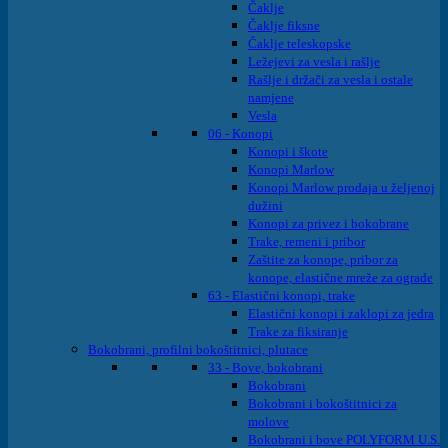
Čaklje
Čaklje fiksne
Čaklje teleskopske
Ležejevi za vesla i rašlje
Rašlje i držači za vesla i ostale
namjene
Vesla
06 - Konopi
Konopi i škote
Konopi Marlow
Konopi Marlow prodaja u željenoj
dužini
Konopi za privez i bokobrane
Trake, remeni i pribor
Zaštite za konope, pribor za
konope, elastične mreže za ograde
63 - Elastični konopi, trake
Elastični konopi i zaklopi za jedra
Trake za fiksiranje
Bokobrani, profilni bokoštitnici, plutace
33 - Bove, bokobrani
Bokobrani
Bokobrani i bokoštitnici za
molove
Bokobrani i bove POLYFORM U.S.