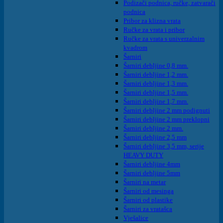
Podizači podnica, ručke, zatvarači
podnica
Pribor za klizna vrata
Ručke za vrata i pribor
Ručke za vrata s univerzalnim
kvadrom
Šarniri
Šarniri debljine 0,8 mm.
Šarniri debljine 1,2 mm.
Šarniri debljine 1,3 mm.
Šarniri debljine 1,5 mm.
Šarniri debljine 1,7 mm.
Šarniri debljine 2 mm podignuti
Šarniri debljine 2 mm preklopni
Šarniri debljine 2 mm.
Šarniri debljine 2,5 mm
Šarniri debljine 3,5 mm, serije
HEAVY DUTY
Šarniri debljine 4mm
Šarniri debljine 5mm
Šarniri na metar
Šarniri od mesinga
Šarniri od plastike
Šarniri za vratašca
Vješalice