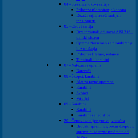
04 - Stezalice, okovi sartija
Pribor za plombiranje konopa
Rezači sajli, rezači sartija i
tenziometri
05 - Okovi sartija
Brzi terminali od inoxa AISI 316 -
danski sistem
Oprema Norseman za plombiranje
bez prešanja
Pribor za lifeline, redanče
Terminali i karabini
07 - Natezači i oprema
Natezači
08 - Škopci, karabini
Alat za razne upotrebe
Karabini
Škopci
Vrtuljci
09 - Karabini
Karabini
Karabini za jedrilice
20 - Čepovi za uljev goriva, vratašca
Brodski spremnici, bočni džepovi,
spremnici za razne predmete od
ABS-a