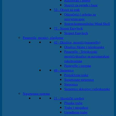
Rukohvati i pribor
Stupići za ograde i baze
53 - Otvori za zrak
Odzračnici i rešetke za
provjetravanje
Sistem komponibilni Wind Shell
72 - Stoper Easylock
Stoperi Easylock
Passerelle, mostici, platforme
42 - Dizalice, mostići (passerelle)
Dizalice fiksne i teleskopske
Passerelle - Teleskopski
mostići/dizalice sa automatskim
rukohvatima
Passerelle i oprema
49 - Stepenice
Protuklizne trake
Sigurnosne stepenice
Stepenice
Stepenice sklopive i teleskopske
Sigurnosna oprema
21 - Akustički uređaji
Plinske trube
Trube i megafoni
Ugradbene trube