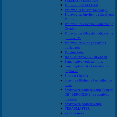
PREMAZI VENEZIANI
Proizvodi SIKAFLEX®
Proizvodi u Blister-pakovanju
Proizvodi za brtvljenje i lijepljenje
ProLoc
Proizvodi za čišćenje i održavanje
Osculati
Proizvodi za čišćenje i održavanje
plovila 3M
Proizvodi za sitne popravke i
održavanje
Prozirna boja
RAZRJEĐIVAČI VENEZIANI
Samoljepiva vodena linija.
Samoljepive trake i sredstva za
popravke
Silikoni i ljepila
Sistem za fiksiranje i samoljepive
trake
Sredstva za podmazivanje General
Oil “BERGOLINE” za nautičke
upotrebe
Sredstva za podmazivanje
TREADMASTER
Zaštitna traka