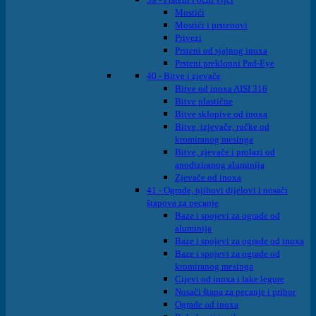
Mostići
Mostići i prstenovi
Privezi
Prsteni od sjajnog inoxa
Prsteni preklopni Pad-Eye
40 - Bitve i zjevače
Bitve od inoxa AISI 316
Bitve plastične
Bitve sklopive od inoxa
Bitve, izjevače, ručke od
kromiranog mesinga
Bitve, zjevače i prolazi od
anodiziranog aluminija
Zjevače od inoxa
41 - Ograde, njihovi dijelovi i nosači
štapova za pecanje
Baze i spojevi za ograde od
aluminija
Baze i spojevi za ograde od inoxa
Baze i spojevi za ograde od
kromiranog mesinga
Cijevi od inoxa i lake legure
Nosači štapa za pecanje i pribor
Ograde od inoxa