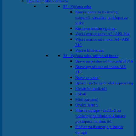
Oprema i pribor od inoxa
37 - Vijčana roba
Komponente za fiksiranje;
osigurači, stezalice, poklopci za
vijke
Kutije sa raznim vijcima
Vijci i matice inox: A2 - AISI 304
Vijci i matice od inoxa: A4 - AISI
316
Vijci u blisterima
38 - Vijčana roba, pribor od inoxa
Brave na prislon od inoxa AISI 316
Brave ugradbene od inoxa AISI
316
Brave za vrata
Držači i ručke za brodska spremišta
Električni podizači
Lokoti
Mini zatvarač
Ovalni šarniri
Plinske opruge - zadržači za
podizanje palubnih poklopaca,
poklopaca motora, itd.
Pločice za fiksiranje plinskih
opruga