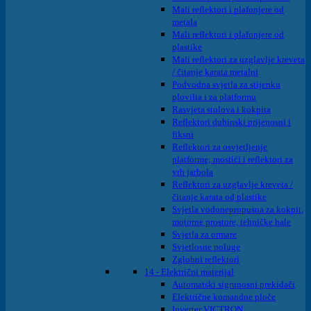
Mali reflektori i plafonjere od
metala
Mali reflektori i plafonjere od
plastike
Mali reflektori za uzglavlje kreveta
/ čitanje karata metalni
Podvodna svjetla za stijenku
plovilia i za platformu
Rasvjeta stolova i kokpita
Reflektori dubinski prijenosni i
fiksni
Reflektori za osvjetljenje
platforme; mostići i reflektori za
vrh jarbola
Reflektori za uzglavlje kreveta /
čitanje karata od plastike
Svjetla vodonepropusna za kokpit,
motorne prostore, tehničke hale
Svjetla za ormare
Svjetlosne poluge
Zglobni reflektori
14 - Električni materijal
Automatski sigrunosni prekidači
Električne komandne ploče
Inverter VICTRON