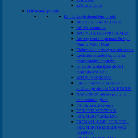
Zaštite za radio
Održavanje plovila
65 - Izolacije deterdženti i boje
Abrazivne paste AUTOSOL
Aditivi za motore
ANTIVEGETATIVNI PREMAZI
Antivegetativni premazi Spray i
Marine Motor Paint
Elektronski antivegetativni sistem
Epoksidne smole i oprema za
profesionalnu upotrebu
Izolacije, izolacijske ploče i
toplinska izolacija
KITOVI VENEZIANI
Linija proizvoda za čišćenje i
održavanje plovila YACHTICON
NANOPROM obrada površina
nanotehnologijom
Pištolji za istiskivanje
PODLOGE VENEZIANI
PRAJMERI VENEZIANI
PREMAZI - BOJE, PODLOGE -
PRAJMERI I REZREDJIVAĆI
STOPPANI