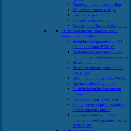
Čepovi za uljev goriva i pribor
Ključevi za čepove za uljev
Odušnici za gorivo
Poklopci za inspekciju
Vratašca, brodska spremišta, ladice
19 - Palubni prozori, vratašca, bočni
brodski prozori - oblò-i
Bočni brodski prozori (oblo-i) i
palubni poklopci BOMAR
Bočni brodski prozori (oblo-i) i
palubni prozori od mesinga i inoxa
Brisači prozora
Brisači za prozore profesionalni
OSCULATI
Obloi i palubni prozori LEWMAR
Oprema za brisače za prozore
Plastični bočni brodski prozori
(oblo-i)
Prizme i okna jasne vidljivosti
Sjenila, zavjese i pribor za bočne
brodske prozore (oblo-e)
Zavjesice za bočne brodske
prozore (oblo-e) i palubne prozore
OCEANAIR
39 - Prsteni i očni vijci