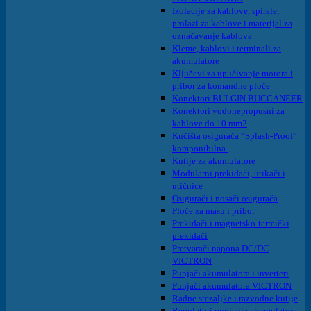
Izolacije za kablove, spirale,
prolazi za kablove i materijal za
označavanje kablova
Kleme, kablovi i terminali za
akumulatore
Ključevi za upućivanje motora i
pribor za komandne ploče
Konektori BULGIN BUCCANEER
Konektori vodonepropusni za
kablove do 10 mm2
Kučišta osigurača “Splash-Proof”
komponibilna.
Kutije za akumulatore
Modularni prekidači, utikači i
utičnice
Osigurači i nosači osigurača
Ploče za masu i pribor
Prekidači i magnetsko-termički
prekidači
Pretvarači napona DC/DC
VICTRON
Punjači akumulatora i inverteri
Punjači akumulatora VICTRON
Radne stezaljke i razvodne kutije
Regulatori punjenja akumulatora