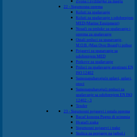
Zvona i zviždaljke za maglu
22 - Sigurnosna oprema
Koluti za spašavanje
Koluti za spašavanje s odobrenjem
MED (Marine Equipment)
Nosači za prsluke za spašavanje i
oprema za spašavanje
Ostali prsluci za spasavanje,
M.O.B. (Man Over Board) i pribor
Pojasevi za spasavanje sa
odobrenjem MED
Potkove za spašavanje
Prsluci za spašavanje atestirani EN
ISO 12402
Samonapuhavajuće splavi, splavi,
otoci
Samonapuhavajući prsluci za
spašavanje sa odobrenjem EN ISO
12402 - 3
Tender
23 - Sigurnosni pojasevi i ostala oprema
Bacač konopa Pugno di scimmia
Hvatači zraka
Sigurnosni pojasevi i trake
Stolica za penjanje na jarbol i