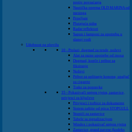
protiv povraćanja
Nautička oprema OLD MARINA od
mesinga
Pepeljare
Plutajuća sidra
Radar reflektori
Sapun i šamponi za upotrebu u
slanoj vodi
Udobnost na plovilu
10 - Prolazi, dugmad za tende, noževi
Alat za razne upotrebe od inoxa
Dugmad, kopče i pribor za
fiksiranje
Noževi
Pribor za uplitanje konopa; upaljač
za cigarete
Trake za popravke
35 - Pokazivači smjera vjetra, zastavice,
privjesci za ključeve
Privjesci i torbice za dokumente
Sistem zaštite od ptica STOPGULL
Stupići za zastavice
Tabele sa signalizacijom
Windex i pokazivač smjera vjetra
Zastavice, grand pavese (kodeks