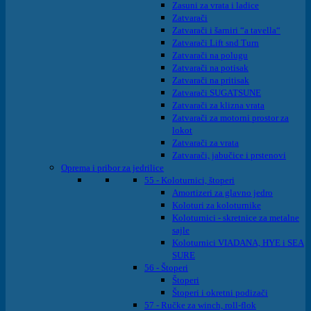
Zasuni za vrata i ladice
Zatvarači
Zatvarači i šarniri “a tavella“
Zatvarači Lift snd Turn
Zatvarači na polugu
Zatvarači na potisak
Zatvarači na pritisak
Zatvarači SUGATSUNE
Zatvarači za klizna vrata
Zatvarači za motorni prostor za
lokot
Zatvarači za vrata
Zatvarači, jabučice i prstenovi
Oprema i pribor za jedrilice
55 - Koloturnici, štoperi
Amortizeri za glavno jedro
Koloturi za koloturnike
Koloturnici - skretnice za metalne
sajle
Koloturnici VIADANA, HYE i SEA
SURE
56 - Štoperi
Štoperi
Štoperi i okretni podizači
57 - Ručke za winch, roll-flok