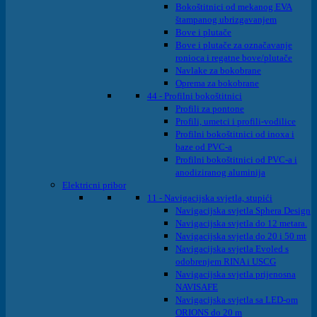
Bokoštitnici od mekanog EVA
štampanog ubrizgavanjem
Bove i plutače
Bove i plutače za označavanje
ronioca i regatne bove/plutače
Navlake za bokobrane
Oprema za bokobrane
44 - Profilni bokoštitnici
Profili za pontone
Profili, umetci i profili-vodilice
Profilni bokoštitnici od inoxa i
baze od PVC-a
Profilni bokoštitnici od PVC-a i
anodiziranog aluminija
Elektricni pribor
11 - Navigacijska svjetla, stupići
Navigacijska svjetla Sphera Design
Navigacijska svjetla do 12 metara.
Navigacijska svjetla do 20 i 50 mt
Navigacijska svjetla Evoled s
odobrenjem RINA i USCG
Navigacijska svjetla prijenosna
NAVISAFE
Navigacijska svjetla sa LED-om
ORIONS do 20 m