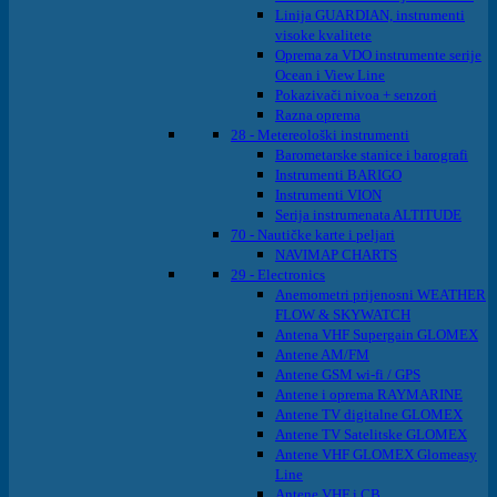
Linija GUARDIAN, instrumenti
visoke kvalitete
Oprema za VDO instrumente serije
Ocean i View Line
Pokazivači nivoa + senzori
Razna oprema
28 - Metereološki instrumenti
Barometarske stanice i barografi
Instrumenti BARIGO
Instrumenti VION
Serija instrumenata ALTITUDE
70 - Nautičke karte i peljari
NAVIMAP CHARTS
29 - Electronics
Anemometri prijenosni WEATHER
FLOW & SKYWATCH
Antena VHF Supergain GLOMEX
Antene AM/FM
Antene GSM wi-fi / GPS
Antene i oprema RAYMARINE
Antene TV digitalne GLOMEX
Antene TV Satelitske GLOMEX
Antene VHF GLOMEX Glomeasy
Line
Antene VHF i CB