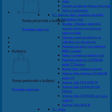
Sidra
Sistemi za sidrenje Master Mooring
Valjci i koloturnici
02 - Sidrena vitla i pramčani propeleri
Električna vitla
Nema proizvoda u košarici
Novitet - Oprema i električni
rezervni dijelovi za kolica za
Povratak u trgovinu
prijevoz barki
Oprema i rezervni dijelovi za
prikolice za vuču plovila
Pramčani propeleri na uvlačenje
Košarica
RMC Lewmar
Pribor i oprema za sidrena vitla
Prmačani propeleri LEWMAR
serije TT thruster
Ručna vitla i dodatna oprema
Sidrena vilta od inoxa LEWMAR
serija VX
Nema proizvoda u košarici
Sidrena vitla ITALWINCH
Sidrena vitla LEWMAR OD
Povratak u trgovinu
INOXA
Sidrena vitla LEWMAR od inoxa
Serija V
Sidrena Vitla QUICK
34 - Vesla