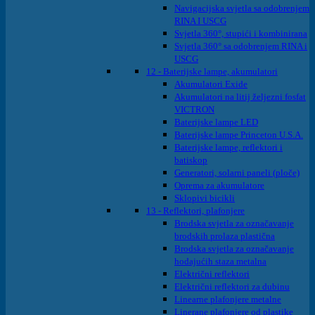
Navigacijska svjetla sa odobrenjem
RINA I USCG
Svjetla 360°, stupići i kombinirana
Svjetla 360° sa odobrenjem RINA i
USCG
12 - Baterijske lampe, akumulatori
Akumulatori Exide
Akumulatori na litij željezni fosfat
VICTRON
Baterijske lampe LED
Baterijske lampe Princeton U.S.A.
Baterijske lampe, reflektori i
batiskop
Generatori, solarni paneli (ploče)
Oprema za akumulatore
Sklopivi bicikli
13 - Reflektori, plafonjere
Brodska svjetla za označavanje
brodskih prolaza plastična
Brodska svjetla za označavanje
hodajućih staza metalna
Električni reflektori
Električni reflektori za dubinu
Linearne plafonjere metalne
Linerane plafonjere od plastike