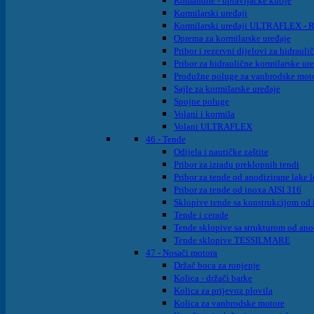
Komandne - upravljačke kutije
Kormilarski uređaji
Kormilarski uređaji ULTRAFLEX - Rot
Oprema za kormilarske uređaje
Pribor i rezervni dijelovi za hidraul
Pribor za hidraulične kormilarske ur
Produžne poluge za vanbrodske mot
Sajle za kormilarske uređaje
Spojne poluge
Volani i kormila
Volani ULTRAFLEX
46 - Tende
Odijela i nautičke zaštite
Pribor za izradu preklopnih tendi
Pribor za tende od anodizirane lake 
Pribor za tende od inoxa AISI 316
Sklopive tende sa konstrukcijom od 
Tende i cerade
Tende sklopive sa strukturom od ano
Tende sklopive TESSILMARE
47 - Nosači motora
Držač boca za ronjenje
Kolica - držači barke
Kolica za prijevoz plovila
Kolica za vanbrodske motore