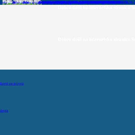
Dobro došli na internetsku stranicu Sailor Mall 
Dobro došli na internetsku stranicu Sailor Mall 
tizeri za privez
singa