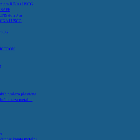
renjem RINA i USCG
VISAFE
IONS do 20 m
 RINA I USCG
 USCG
t VICTRON
p
kih prolaza plastična
jućih staza metalna
ke
 čitanje karata metalni