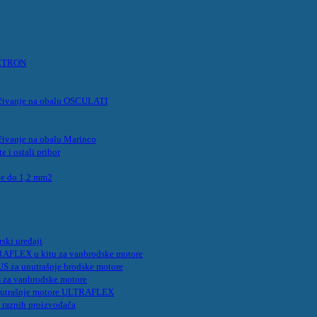
VICTRON
ljučivanje na obalu OSCULATI
jučivanje na obalu Marinco
e i ostali pribor
ve do 1,2 mm2
rski uređaji
TRAFLEX u kitu za vanbrodske motore
US za unutrašnje brodske motore
us za vanbrodske motore
 unutrašnje motore ULTRAFLEX
e raznih proizvođača