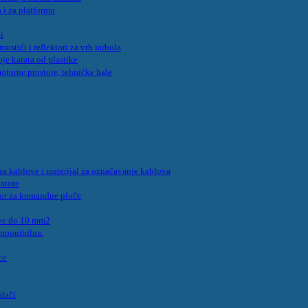
 i za platformu
i
mostići i reflektori za vrh jarbola
nje karata od plastike
otorne prostore, tehničke hale
i za kablove i materijal za označavanje kablova
latore
bor za komandne ploče
ove do 10 mm2
omponibilna.
ce
idači