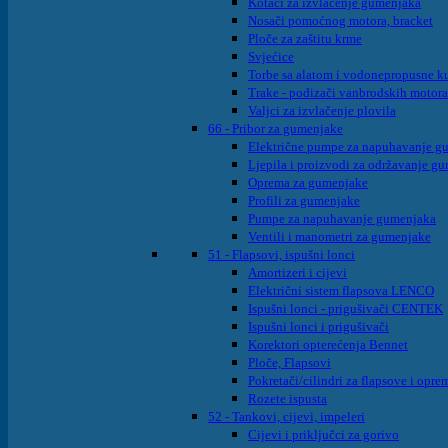
Kotači za izvlačenje gumenjaka
Nosači pomoćnog motora, bracket
Ploče za zaštitu krme
Svjećice
Torbe sa alatom i vodonepropusne ku
Trake - podizači vanbrodskih motora
Valjci za izvlačenje plovila
66 - Pribor za gumenjake
Električne pumpe za napuhavanje g
Ljepila i proizvodi za održavanje g
Oprema za gumenjake
Profili za gumenjake
Pumpe za napuhavanje gumenjaka
Ventili i manometri za gumenjake
51 - Flapsovi, ispušni lonci
Amortizeri i cijevi
Električni sistem flapsova LENCO
Ispušni lonci - prigušivači CENTEK
Ispušni lonci i prigušivači
Korektori opterećenja Bennet
Ploče, Flapsovi
Pokretači/cilindri za flapsove i opre
Rozete ispusta
52 - Tankovi, cijevi, impeleri
Cijevi i priključci za gorivo