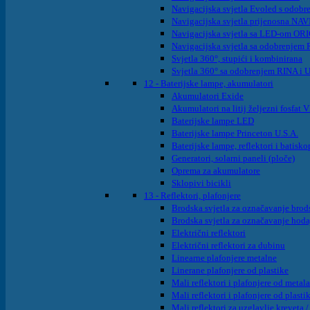
Navigacijska svjetla Evoled s odob
Navigacijska svjetla prijenosna NA
Navigacijska svjetla sa LED-om OR
Navigacijska svjetla sa odobrenjem
Svjetla 360°, stupići i kombinirana
Svjetla 360° sa odobrenjem RINA i
12 - Baterijske lampe, akumulatori
Akumulatori Exide
Akumulatori na litij željezni fosfa
Baterijske lampe LED
Baterijske lampe Princeton U.S.A.
Baterijske lampe, reflektori i batisko
Generatori, solarni paneli (ploče)
Oprema za akumulatore
Sklopivi bicikli
13 - Reflektori, plafonjere
Brodska svjetla za označavanje brods
Brodska svjetla za označavanje hoda
Električni reflektori
Električni reflektori za dubinu
Linearne plafonjere metalne
Linerane plafonjere od plastike
Mali reflektori i plafonjere od metala
Mali reflektori i plafonjere od plasti
Mali reflektori za uzglavlje kreveta /