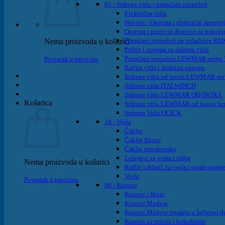
02 - Sidrena vitla i pramčani propeleri
Električna vitla
Novitet - Oprema i električni rezervni
Oprema i rezervni dijelovi za prikoli
Pramčani propeleri na uvlačenje R
Nema proizvoda u košarici
Pribor i oprema za sidrena vitla
Prmačani propeleri LEWMAR serije T
Povratak u trgovinu
Ručna vitla i dodatna oprema
Sidrena vilta od inoxa LEWMAR ser
Sidrena vitla ITALWINCH
Sidrena vitla LEWMAR OD INOXA
Košarica
Sidrena vitla LEWMAR od inoxa Ser
Sidrena Vitla QUICK
34 - Vesla
Čaklje
Čaklje fiksne
Čaklje teleskopske
Ležejevi za vesla i rašlje
Nema proizvoda u košarici
Rašlje i držači za vesla i ostale namj
Vesla
Povratak u trgovinu
06 - Konopi
Konopi i škote
Konopi Marlow
Konopi Marlow prodaja u željenoj d
Konopi za privez i bokobrane