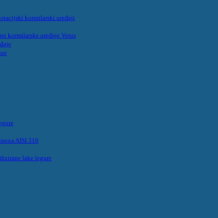
acijski kormilarski uređaji
ične kormilarske uređaje Vetus
eđaje
ore
legure
inoxa AISI 316
dizirane lake legure