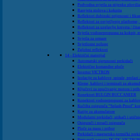
Podvodna svjetla za stijenku plovilia
Rasvjeta stolova i kokpita
Reflektori dubinski prijenosni i fiksn
Reflektori za osvjetljenje platforme; 
Reflektori za uzglavlje kreveta / čita
Svjetla vodonepropusna za kokpit, m
Svjetla za ormare
Svjetlosne poluge
Zglobni reflektori
14 - Električni materijal
Automatski sigrunosni prekidači
Električne komandne ploče
Inverter VICTRON
Izolacije za kablove, spirale, prolaz
Kleme, kablovi i terminali za akumu
Ključevi za upućivanje motora i pri
Konektori BULGIN BUCCANEER
Konektori vodonepropusni za kabl
Kučišta osigurača “Splash-Proof” k
Kutije za akumulatore
Modularni prekidači, utikači i utični
Osigurači i nosači osigurača
Ploče za masu i pribor
Prekidači i magnetsko-termički prek
Pretvarači napona DC/DC VICTRON