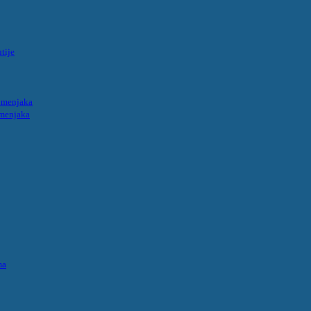
tije
umenjaka
umenjaka
ma