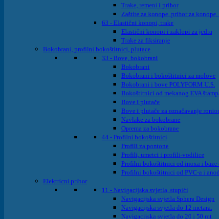
Trake, remeni i pribor
Zaštite za konope, pribor za konope,
63 - Elastični konopi, trake
Elastični konopi i zaklopi za jedra
Trake za fiksiranje
Bokobrani, profilni bokoštitnici, plutace
33 - Bove, bokobrani
Bokobrani
Bokobrani i bokoštitnici za molove
Bokobrani i bove POLYFORM U.S.
Bokoštitnici od mekanog EVA štam
Bove i plutače
Bove i plutače za označavanje ronioc
Navlake za bokobrane
Oprema za bokobrane
44 - Profilni bokoštitnici
Profili za pontone
Profili, umetci i profili-vodilice
Profilni bokoštitnici od inoxa i baz
Profilni bokoštitnici od PVC-a i ano
Elektricni pribor
11 - Navigacijska svjetla, stupići
Navigacijska svjetla Sphera Design
Navigacijska svjetla do 12 metara.
Navigacijska svjetla do 20 i 50 mt