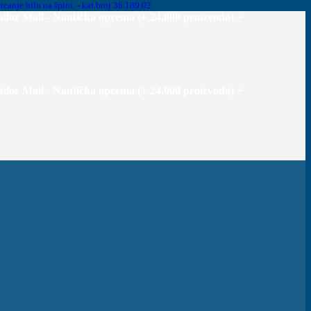
- Nautička oprema (+ 24.000 proizvoda) +++Priprema narudžbe za 
- Nautička oprema (+ 24.000 proizvoda) +++Priprema narudžbe za 