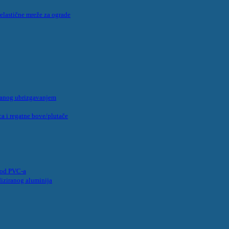
 elastične mreže za ograde
panog ubrizgavanjem
a i regatne bove/plutače
e od PVC-a
diziranog aluminija