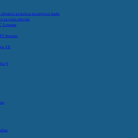
 dijelovi za kolica za prijevoz barki
ce za vuču plovila
MC Lewmar
T thruster
ija VX
ija V
ene
užini