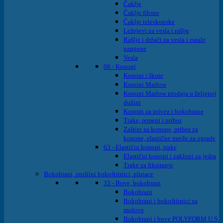
Čaklje
Čaklje fiksne
Čaklje teleskopske
Ležejevi za vesla i rašlje
Rašlje i držači za vesla i ostale
namjene
Vesla
06 - Konopi
Konopi i škote
Konopi Marlow
Konopi Marlow prodaja u željenoj
dužini
Konopi za privez i bokobrane
Trake, remeni i pribor
Zaštite za konope, pribor za
konope, elastične mreže za ograde
63 - Elastični konopi, trake
Elastični konopi i zaklopi za jedra
Trake za fiksiranje
Bokobrani, profilni bokoštitnici, plutace
33 - Bove, bokobrani
Bokobrani
Bokobrani i bokoštitnici za
molove
Bokobrani i bove POLYFORM U.S.