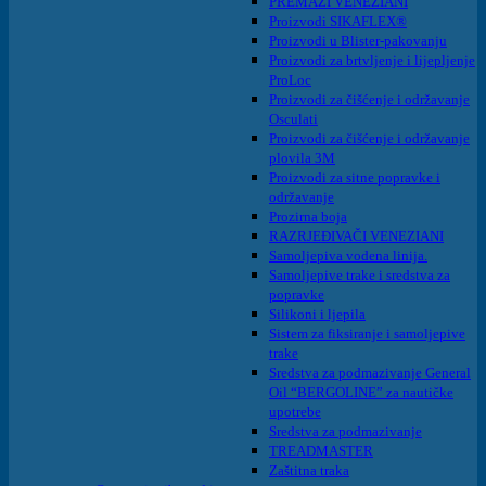
PREMAZI VENEZIANI
Proizvodi SIKAFLEX®
Proizvodi u Blister-pakovanju
Proizvodi za brtvljenje i lijepljenje
ProLoc
Proizvodi za čišćenje i održavanje
Osculati
Proizvodi za čišćenje i održavanje
plovila 3M
Proizvodi za sitne popravke i
održavanje
Prozirna boja
RAZRJEĐIVAČI VENEZIANI
Samoljepiva vodena linija.
Samoljepive trake i sredstva za
popravke
Silikoni i ljepila
Sistem za fiksiranje i samoljepive
trake
Sredstva za podmazivanje General
Oil “BERGOLINE” za nautičke
upotrebe
Sredstva za podmazivanje
TREADMASTER
Zaštitna traka