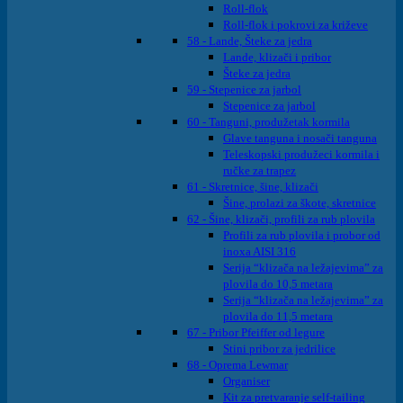
Roll-flok
Roll-flok i pokrovi za križeve
58 - Lande, Šteke za jedra
Lande, klizači i pribor
Šteke za jedra
59 - Stepenice za jarbol
Stepenice za jarbol
60 - Tanguni, produžetak kormila
Glave tanguna i nosači tanguna
Teleskopski produžeci kormila i
ručke za trapez
61 - Skretnice, šine, klizači
Šine, prolazi za škote, skretnice
62 - Šine, klizači, profili za rub plovila
Profili za rub plovila i probor od
inoxa AISI 316
Serija “klizača na ležajevima” za
plovila do 10,5 metara
Serija “klizača na ležajevima” za
plovila do 11,5 metara
67 - Pribor Pfeiffer od legure
Stini pribor za jedrilice
68 - Oprema Lewmar
Organiser
Kit za pretvaranje self-tailing