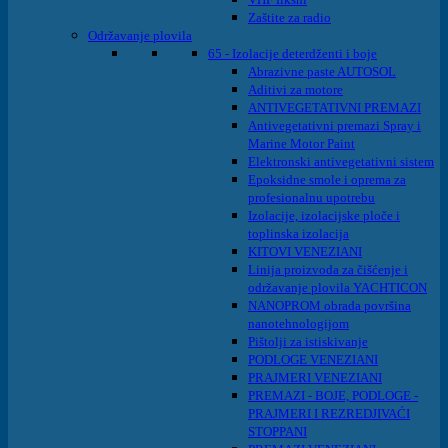
Zaštite za radio
Održavanje plovila
65 - Izolacije deterdženti i boje
Abrazivne paste AUTOSOL
Aditivi za motore
ANTIVEGETATIVNI PREMAZI
Antivegetativni premazi Spray i
Marine Motor Paint
Elektronski antivegetativni sistem
Epoksidne smole i oprema za
profesionalnu upotrebu
Izolacije, izolacijske ploče i
toplinska izolacija
KITOVI VENEZIANI
Linija proizvoda za čišćenje i
održavanje plovila YACHTICON
NANOPROM obrada površina
nanotehnologijom
Pištolji za istiskivanje
PODLOGE VENEZIANI
PRAJMERI VENEZIANI
PREMAZI - BOJE, PODLOGE -
PRAJMERI I REZREDJIVAĆI
STOPPANI