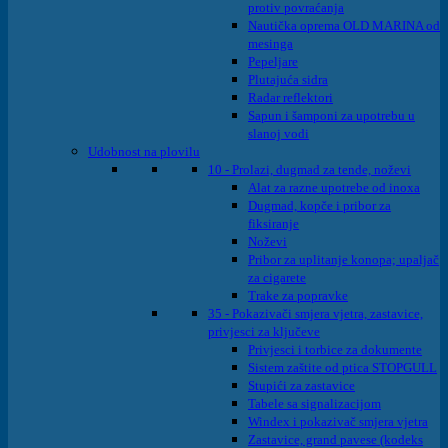
protiv povraćanja
Nautička oprema OLD MARINA od
mesinga
Pepeljare
Plutajuća sidra
Radar reflektori
Sapun i šamponi za upotrebu u
slanoj vodi
Udobnost na plovilu
10 - Prolazi, dugmad za tende, noževi
Alat za razne upotrebe od inoxa
Dugmad, kopče i pribor za
fiksiranje
Noževi
Pribor za uplitanje konopa; upaljač
za cigarete
Trake za popravke
35 - Pokazivači smjera vjetra, zastavice,
privjesci za ključeve
Privjesci i torbice za dokumente
Sistem zaštite od ptica STOPGULL
Stupići za zastavice
Tabele sa signalizacijom
Windex i pokazivač smjera vjetra
Zastavice, grand pavese (kodeks