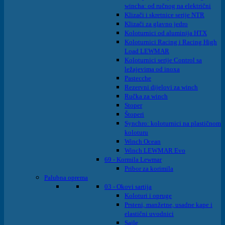
wincha: od ručnog na električni
Klizači i skretnice serije NTR
Klizači za glavno jedro
Koloturnici od aluminija HTX
Koloturnici Racing i Racing High
Load LEWMAR
Koloturnici serije Control sa
ležajevima od inoxa
Pastecche
Rezervni dijelovi za winch
Ručka za winch
Stoper
Štoperi
Synchro: koloturnici na plastičnom
koloturu
Winch Ocean
Winch LEWMAR Evo
69 - Kormila Lewmar
Pribor za korimila
Palubna oprema
03 - Okovi sartija
Koloturi i opruge
Prsteni, manžetne, usadne kape i
elastični uvodnici
Sajle