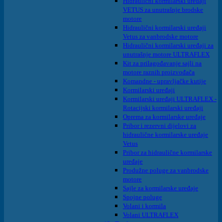
Hidraulični kormilarski uređaji
VETUS za unutrašnje brodske
motore
Hidraulični kormilarski uređaji
Vetus za vanbrodske motore
Hidraulični kormilarski uređaji za
unutrašnje motore ULTRAFLEX
Kit za prilagođavanje sajli na
motore raznih proizvođača
Komandne - upravljačke kutije
Kormilarski uređaji
Kormilarski uređaji ULTRAFLEX -
Rotacijski kormilarski uređaji
Oprema za kormilarske uređaje
Pribor i rezervni dijelovi za
hidraulične kormilarske uređaje
Vetus
Pribor za hidraulične kormilarske
uređaje
Produžne poluge za vanbrodske
motore
Sajle za kormilarske uređaje
Spojne poluge
Volani i kormila
Volani ULTRAFLEX