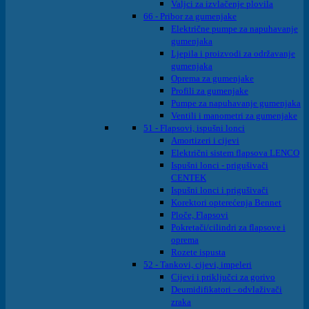
Valjci za izvlačenje plovila
66 - Pribor za gumenjake
Električne pumpe za napuhavanje
gumenjaka
Ljepila i proizvodi za održavanje
gumenjaka
Oprema za gumenjake
Profili za gumenjake
Pumpe za napuhavanje gumenjaka
Ventili i manometri za gumenjake
51 - Flapsovi, ispušni lonci
Amortizeri i cijevi
Električni sistem flapsova LENCO
Ispušni lonci - prigušivači
CENTEK
Ispušni lonci i prigušivači
Korektori opterećenja Bennet
Ploče, Flapsovi
Pokretači/cilindri za flapsove i
oprema
Rozete ispusta
52 - Tankovi, cijevi, impeleri
Cijevi i priključci za gorivo
Deumidifikatori - odvlaživači
zraka