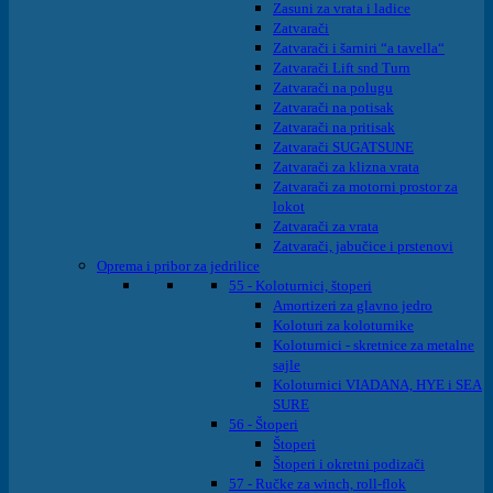
Zasuni za vrata i ladice
Zatvarači
Zatvarači i šarniri “a tavella“
Zatvarači Lift snd Turn
Zatvarači na polugu
Zatvarači na potisak
Zatvarači na pritisak
Zatvarači SUGATSUNE
Zatvarači za klizna vrata
Zatvarači za motorni prostor za
lokot
Zatvarači za vrata
Zatvarači, jabučice i prstenovi
Oprema i pribor za jedrilice
55 - Koloturnici, štoperi
Amortizeri za glavno jedro
Koloturi za koloturnike
Koloturnici - skretnice za metalne
sajle
Koloturnici VIADANA, HYE i SEA
SURE
56 - Štoperi
Štoperi
Štoperi i okretni podizači
57 - Ručke za winch, roll-flok