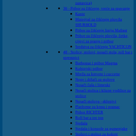
zastavica)
36 - Pribor za čišćenje, vreće za spavanje
Kante
Materijal za čišćenje plovila
SHURHOLD
Pribor za čišćenje linija Mafrast
Pribor za čišćenje plovila, četke,
cijevi za pranje i pribor
Sredstva za čišćenje YACHTICON
48 - Stolice, stolovi, nosači stola, roll bar i
spremnici
Barbeque i pribor Magma
Kuhinjski pribor
Mreža za krevete i cuccette
Noge i držači za stolove
Nosači čaša i limenki
Nosači stolica i klizne vodilice za
stolice
Nosači stolova - sklopivi
Platforme za krmu i pramac
Pribor RICHTER
Roll bar a tee top
Sjedala
Sjedala i konzole za gumenjake
Stolovi i stolice za kokpit