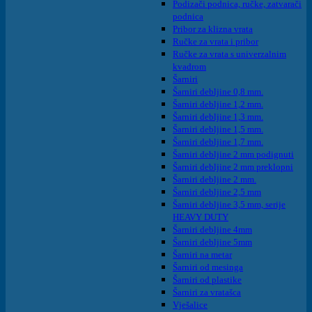
Podizači podnica, ručke, zatvarači
podnica
Pribor za klizna vrata
Ručke za vrata i pribor
Ručke za vrata s univerzalnim
kvadrom
Šarniri
Šarniri debljine 0,8 mm.
Šarniri debljine 1,2 mm.
Šarniri debljine 1,3 mm.
Šarniri debljine 1,5 mm.
Šarniri debljine 1,7 mm.
Šarniri debljine 2 mm podignuti
Šarniri debljine 2 mm preklopni
Šarniri debljine 2 mm.
Šarniri debljine 2,5 mm
Šarniri debljine 3,5 mm, serije
HEAVY DUTY
Šarniri debljine 4mm
Šarniri debljine 5mm
Šarniri na metar
Šarniri od mesinga
Šarniri od plastike
Šarniri za vratašca
Vješalice