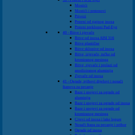
Mostići
Mostići i prstenovi
Privezi
Prsteni od sjajnog inoxa
Prsteni preklopni Pad-Eye
40 - Bitve i zjevače
Bitve od inoxa AISI 316
Bitve plastične
Bitve sklopive od inoxa
Bitve, izjevače, ručke od
kromiranog mesinga
Bitve, zjevače i prolazi od
anodiziranog aluminija
Zjevače od inoxa
41 - Ograde, njihovi dijelovi i nosači
štapova za pecanje
Baze i spojevi za ograde od
aluminija
Baze i spojevi za ograde od inoxa
Baze i spojevi za ograde od
kromiranog mesinga
Cijevi od inoxa i lake legure
Nosači štapa za pecanje i pribor
Ograde od inoxa