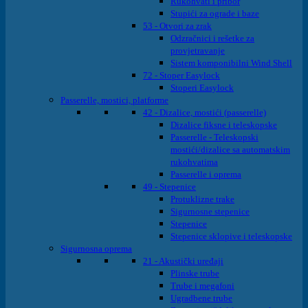
Rukohvati i pribor
Stupići za ograde i baze
53 - Otvori za zrak
Odzračnici i rešetke za
provjetravanje
Sistem komponibilni Wind Shell
72 - Stoper Easylock
Stoperi Easylock
Passerelle, mostici, platforme
42 - Dizalice, mostići (passerelle)
Dizalice fiksne i teleskopske
Passerelle - Teleskopski
mostići/dizalice sa automatskim
rukohvatima
Passerelle i oprema
49 - Stepenice
Protuklizne trake
Sigurnosne stepenice
Stepenice
Stepenice sklopive i teleskopske
Sigurnosna oprema
21 - Akustički uređaji
Plinske trube
Trube i megafoni
Ugradbene trube