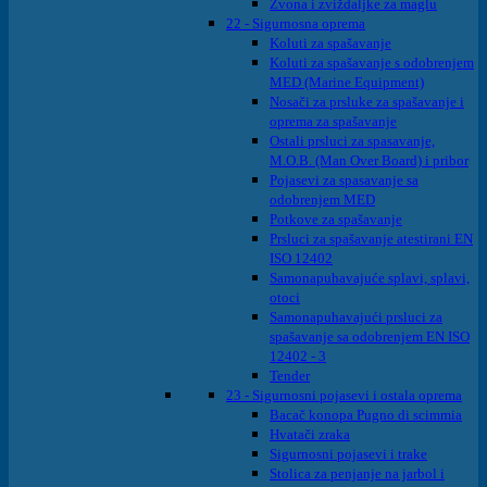
Zvona i zviždaljke za maglu
22 - Sigurnosna oprema
Koluti za spašavanje
Koluti za spašavanje s odobrenjem
MED (Marine Equipment)
Nosači za prsluke za spašavanje i
oprema za spašavanje
Ostali prsluci za spasavanje,
M.O.B. (Man Over Board) i pribor
Pojasevi za spasavanje sa
odobrenjem MED
Potkove za spašavanje
Prsluci za spašavanje atestirani EN
ISO 12402
Samonapuhavajuće splavi, splavi,
otoci
Samonapuhavajući prsluci za
spašavanje sa odobrenjem EN ISO
12402 - 3
Tender
23 - Sigurnosni pojasevi i ostala oprema
Bacač konopa Pugno di scimmia
Hvatači zraka
Sigurnosni pojasevi i trake
Stolica za penjanje na jarbol i