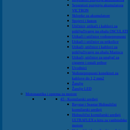
Separatori punjenja akumulatora
VICTRON
Sklopke za akumulatore
Spojevi i faston
Utičnice, utikači i kablovi za
priključivanje na obalu OSCULATI
Utikači i utičnice vodonepropusni
Utikači i utičnice za prikolice
Utikači, utičnice i kablovi za
priključivanje na obalu Marinco
Utikači, utičnice za upaljač za
cigarete i ostali pribor
Uvodnici
Vodonepropusni konektori za
kablove do 1,2 mm2
Žarulje
Žarulje LED
Motonautika i oprema za motore
45 - Kormilarski uređaji
Baystar i Seastar Hidraulični
kormilarski uređaji
Hidraulični kormilarski uređaji
ULTRAFLEX u kitu za vanbrodske
motore