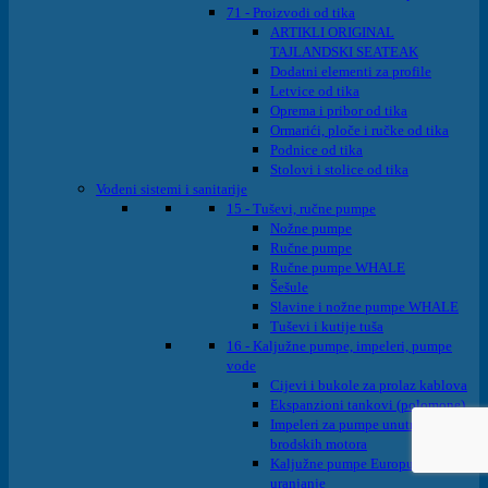
71 - Proizvodi od tika
ARTIKLI ORIGINAL
TAJLANDSKI SEATEAK
Dodatni elementi za profile
Letvice od tika
Oprema i pribor od tika
Ormarići, ploče i ručke od tika
Podnice od tika
Stolovi i stolice od tika
Vodeni sistemi i sanitarije
15 - Tuševi, ručne pumpe
Nožne pumpe
Ručne pumpe
Ručne pumpe WHALE
Šešule
Slavine i nožne pumpe WHALE
Tuševi i kutije tuša
16 - Kaljužne pumpe, impeleri, pumpe
vode
Cijevi i bukole za prolaz kablova
Ekspanzioni tankovi (polomone)
Impeleri za pumpe unutrašnjih
brodskih motora
Kaljužne pumpe Europump na
uranjanje