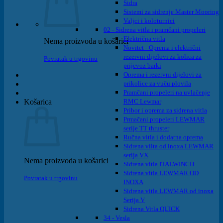
Sidra
Sistemi za sidrenje Master Mooring
Valjci i koloturnici
02 - Sidrena vitla i pramčani propeleri
Električna vitla
Nema proizvoda u košarici
Novitet - Oprema i električni
rezervni dijelovi za kolica za
Povratak u trgovinu
prijevoz barki
Oprema i rezervni dijelovi za
prikolice za vuču plovila
Pramčani propeleri na uvlačenje
Košarica
RMC Lewmar
Pribor i oprema za sidrena vitla
Prmačani propeleri LEWMAR
serije TT thruster
Ručna vitla i dodatna oprema
Sidrena vilta od inoxa LEWMAR
serija VX
Nema proizvoda u košarici
Sidrena vitla ITALWINCH
Sidrena vitla LEWMAR OD
Povratak u trgovinu
INOXA
Sidrena vitla LEWMAR od inoxa
Serija V
Sidrena Vitla QUICK
34 - Vesla