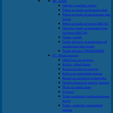
46 - Tende
Odijela i nautičke zaštite
Pribor za izradu preklopnih tendi
Pribor za tende od anodizirane lake
legure
Pribor za tende od inoxa AISI 316
Sklopive tende sa konstrukcijom
od inoxa AISI 316
Tende i cerade
Tende sklopive sa strukturom od
anodizirane lake legure
Tende sklopive TESSILMARE
47 - Nosači motora
Držač boca za ronjenje
Kolica - držači barke
Kolica za prijevoz plovila
Kolica za vanbrodske motore
Kotači za izvlačenje gumenjaka
Nosači pomoćnog motora, bracket
Ploče za zaštitu krme
Svjećice
Torbe sa alatom i vodonepropusne
kutije
Trake - podizači vanbrodskih
motora