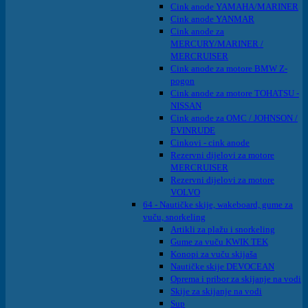
Cink anode YAMAHA/MARINER
Cink anode YANMAR
Cink anode za
MERCURY/MARINER /
MERCRUISER
Cink anode za motore BMW Z-
pogon
Cink anode za motore TOHATSU -
NISSAN
Cink anode za OMC / JOHNSON /
EVINRUDE
Cinkovi - cink anode
Rezervni dijelovi za motore
MERCRUISER
Rezervni dijelovi za motore
VOLVO
64 - Nautičke skije, wakeboard, gume za
vuču, snorkeling
Artikli za plažu i snorkeling
Gume za vuču KWIK TEK
Konopi za vuču skijaša
Nautičke skije DEVOCEAN
Oprema i pribor za skijanje na vodi
Skije za skijanje na vodi
Sup