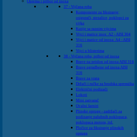
Oprema i pribor od inoxa
37 - Vijčana roba
Komponente za fiksiranje;
osigurači, stezalice, poklopci za
vijke
Kutije sa raznim vijcima
Vijci i matice inox: A2 - AISI 304
Vijci i matice od inoxa: A4 - AISI
316
Vijci u blisterima
38 - Vijčana roba, pribor od inoxa
Brave na prislon od inoxa AISI 316
Brave ugradbene od inoxa AISI
316
Brave za vrata
Držači i ručke za brodska spremišta
Električni podizači
Lokoti
Mini zatvarač
Ovalni šarniri
Plinske opruge - zadržači za
podizanje palubnih poklopaca,
poklopaca motora, itd.
Pločice za fiksiranje plinskih
opruga