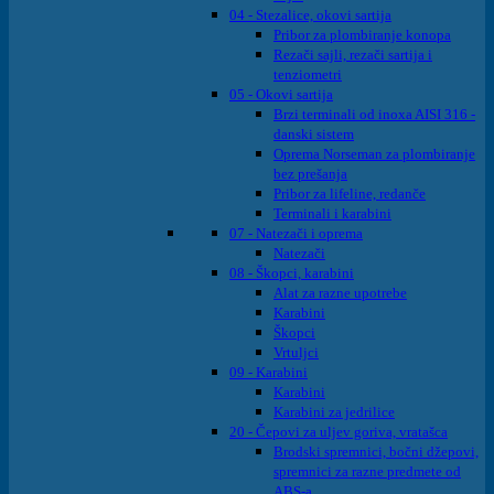
04 - Stezalice, okovi sartija
Pribor za plombiranje konopa
Rezači sajli, rezači sartija i
tenziometri
05 - Okovi sartija
Brzi terminali od inoxa AISI 316 -
danski sistem
Oprema Norseman za plombiranje
bez prešanja
Pribor za lifeline, redanče
Terminali i karabini
07 - Natezači i oprema
Natezači
08 - Škopci, karabini
Alat za razne upotrebe
Karabini
Škopci
Vrtuljci
09 - Karabini
Karabini
Karabini za jedrilice
20 - Čepovi za uljev goriva, vratašca
Brodski spremnici, bočni džepovi,
spremnici za razne predmete od
ABS-a