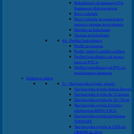
Bokoštitnici od mekanog EVA
štampanog ubrizgavanjem
Bove i plutače
Bove i plutače za označavanje
ronioca i regatne bove/plutače
Navlake za bokobrane
Oprema za bokobrane
44 - Profilni bokoštitnici
Profili za pontone
Profili, umetci i profili-vodilice
Profilni bokoštitnici od inoxa i
baze od PVC-a
Profilni bokoštitnici od PVC-a i
anodiziranog aluminija
Elektricni pribor
11 - Navigacijska svjetla, stupići
Navigacijska svjetla Sphera Design
Navigacijska svjetla do 12 metara.
Navigacijska svjetla do 20 i 50 mt
Navigacijska svjetla Evoled s
odobrenjem RINA i USCG
Navigacijska svjetla prijenosna
NAVISAFE
Navigacijska svjetla sa LED-om
ORIONS do 20 m