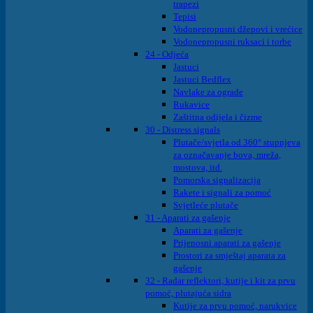
trapezi
Tepisi
Vodonepropusni džepovi i vrećice
Vodonepropusni ruksaci i torbe
24 - Odjeća
Jastuci
Jastuci Bedflex
Navlake za ograde
Rukavice
Zaštitna odijela i čizme
30 - Distress signals
Plutače/svjetla od 360° stupnjeva
za označavanje bova, mreža,
mostova, itd.
Pomorska signalizacija
Rakete i signali za pomoć
Svjetleće plutače
31 - Aparati za gašenje
Aparati za gašenje
Prijenosni aparati za gašenje
Prostori za smještaj aparata za
gašenje
32 - Radar reflektori, kutije i kit za prvu
pomoć, plutajuća sidra
Kutije za prvu pomoć, narukvice