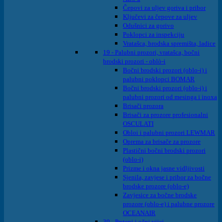
Čepovi za uljev goriva i pribor
Ključevi za čepove za uljev
Odušnici za gorivo
Poklopci za inspekciju
Vratašca, brodska spremišta, ladice
19 - Palubni prozori, vratašca, bočni
brodski prozori - oblò-i
Bočni brodski prozori (oblo-i) i
palubni poklopci BOMAR
Bočni brodski prozori (oblo-i) i
palubni prozori od mesinga i inoxa
Brisači prozora
Brisači za prozore profesionalni
OSCULATI
Obloi i palubni prozori LEWMAR
Oprema za brisače za prozore
Plastični bočni brodski prozori
(oblo-i)
Prizme i okna jasne vidljivosti
Sjenila, zavjese i pribor za bočne
brodske prozore (oblo-e)
Zavjesice za bočne brodske
prozore (oblo-e) i palubne prozore
OCEANAIR
39 - Prsteni i očni vijci