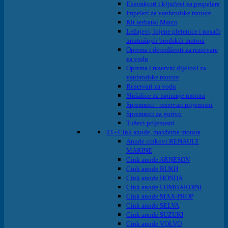
Ekstraktori i ključevi za propelere
Impeleri za vanbrodske motore
Kit serbatoi Marco
Ležajevi, lojene pletenice i nosači
unutrašnjih brodskih motora
Oprema i deterdženti za rezervare
za vodu
Oprema i rezervni dijelovi za
vanbrodske motore
Rezervari za vodu
Slušalice za ispiranje motora
Spremnici - rezervari prijenosni
Spremnici za gorivo
Tuševi prijenosni
43 - Cink anode, manžetne motora
Anode cinkovi RENAULT
MARINE
Cink anode ARNESON
Cink anode BUKH
Cink anode HONDA
Cink anode LOMBARDINI
Cink anode MAX-PROP
Cink anode SELVA
Cink anode SUZUKI
Cink anode VOLVO