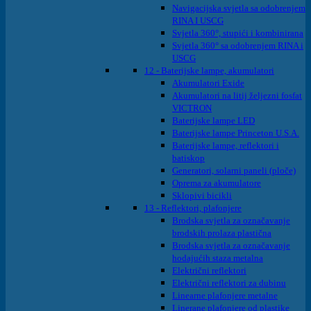
Navigacijska svjetla sa odobrenjem
RINA I USCG
Svjetla 360°, stupići i kombinirana
Svjetla 360° sa odobrenjem RINA i
USCG
12 - Baterijske lampe, akumulatori
Akumulatori Exide
Akumulatori na litij željezni fosfat
VICTRON
Baterijske lampe LED
Baterijske lampe Princeton U.S.A.
Baterijske lampe, reflektori i
batiskop
Generatori, solarni paneli (ploče)
Oprema za akumulatore
Sklopivi bicikli
13 - Reflektori, plafonjere
Brodska svjetla za označavanje
brodskih prolaza plastična
Brodska svjetla za označavanje
hodajućih staza metalna
Električni reflektori
Električni reflektori za dubinu
Linearne plafonjere metalne
Linerane plafonjere od plastike