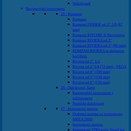
Wakeboard
Navigacijski instrumenti
25 - Kompasi
Kompasi
Kompasi FINDER od 2“ 5/8 (67
mm)
Kompasi RITCHIE ® Navigation
Kompasi RIVIERA od 2“
Kompasi RIVIERA od 3“ (80 mm)
KOMPASI RIVIERA sa mekanim
kučištem
Riviera od 2“ 1/2
Riviera od 2“3/4 (72 mm) - VEGA
Riviera od 4“ (100 mm)
Riviera od 5“ (130 mm)
Riviera od 6“ (150 mm)
26 - Dalekozori, karte
Kartografski instrumenti i
inklinometri
Nautički dalekozori
27 - Instrumenti motora
Dodatna oprema za instrumente
NMEA 2000
Instrumenti motora
Instrumenti VDO serije ViewLine