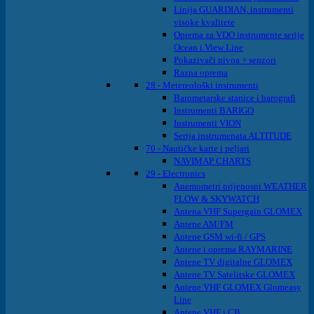
Linija GUARDIAN, instrumenti
visoke kvalitete
Oprema za VDO instrumente serije
Ocean i View Line
Pokazivači nivoa + senzori
Razna oprema
28 - Metereološki instrumenti
Barometarske stanice i barografi
Instrumenti BARIGO
Instrumenti VION
Serija instrumenata ALTITUDE
70 - Nautičke karte i peljari
NAVIMAP CHARTS
29 - Electronics
Anemometri prijenosni WEATHER
FLOW & SKYWATCH
Antena VHF Supergain GLOMEX
Antene AM/FM
Antene GSM wi-fi / GPS
Antene i oprema RAYMARINE
Antene TV digitalne GLOMEX
Antene TV Satelitske GLOMEX
Antene VHF GLOMEX Glomeasy
Line
Antene VHF i CB