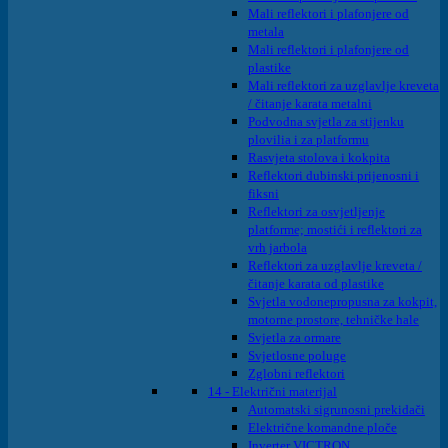
Mali reflektori i plafonjere od
metala
Mali reflektori i plafonjere od
plastike
Mali reflektori za uzglavlje kreveta
/ čitanje karata metalni
Podvodna svjetla za stijenku
plovilia i za platformu
Rasvjeta stolova i kokpita
Reflektori dubinski prijenosni i
fiksni
Reflektori za osvjetljenje
platforme; mostići i reflektori za
vrh jarbola
Reflektori za uzglavlje kreveta /
čitanje karata od plastike
Svjetla vodonepropusna za kokpit,
motorne prostore, tehničke hale
Svjetla za ormare
Svjetlosne poluge
Zglobni reflektori
14 - Električni materijal
Automatski sigrunosni prekidači
Električne komandne ploče
Inverter VICTRON