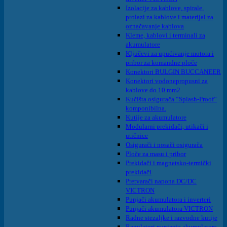
Izolacije za kablove, spirale,
prolazi za kablove i materijal za
označavanje kablova
Kleme, kablovi i terminali za
akumulatore
Ključevi za upućivanje motora i
pribor za komandne ploče
Konektori BULGIN BUCCANEER
Konektori vodonepropusni za
kablove do 10 mm2
Kučišta osigurača “Splash-Proof”
komponibilna.
Kutije za akumulatore
Modularni prekidači, utikači i
utičnice
Osigurači i nosači osigurača
Ploče za masu i pribor
Prekidači i magnetsko-termički
prekidači
Pretvarači napona DC/DC
VICTRON
Punjači akumulatora i inverteri
Punjači akumulatora VICTRON
Radne stezaljke i razvodne kutije
Regulatori punjenja akumulatora