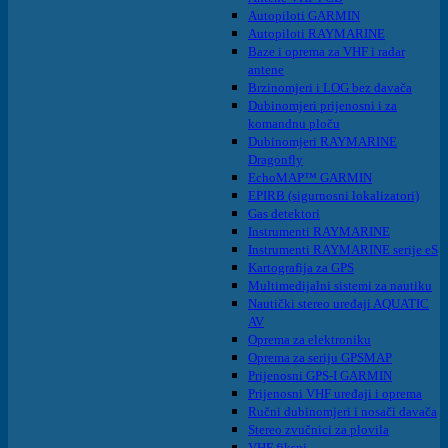
Autopiloti GARMIN
Autopiloti RAYMARINE
Baze i oprema za VHF i radar
antene
Brzinomjeri i LOG bez davača
Dubinomjeri prijenosni i za
komandnu ploču
Dubinomjeri RAYMARINE
Dragonfly
EchoMAP™ GARMIN
EPIRB (sigurnosni lokalizatori)
Gas detektori
Instrumenti RAYMARINE
Instrumenti RAYMARINE serije eS
Kartografija za GPS
Multimedijalni sistemi za nautiku
Nautički stereo uređaji AQUATIC
AV
Oprema za elektroniku
Oprema za seriju GPSMAP
Prijenosni GPS-I GARMIN
Prijenosni VHF uređaji i oprema
Ručni dubinomjeri i nosači davača
Stereo zvučnici za plovila
VHF fiksni