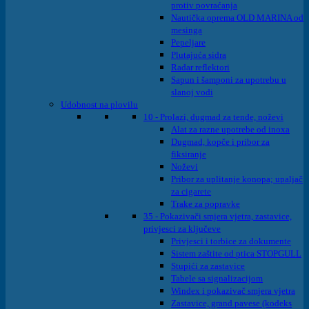
protiv povraćanja
Nautička oprema OLD MARINA od
mesinga
Pepeljare
Plutajuća sidra
Radar reflektori
Sapun i šamponi za upotrebu u
slanoj vodi
Udobnost na plovilu
10 - Prolazi, dugmad za tende, noževi
Alat za razne upotrebe od inoxa
Dugmad, kopče i pribor za
fiksiranje
Noževi
Pribor za uplitanje konopa; upaljač
za cigarete
Trake za popravke
35 - Pokazivači smjera vjetra, zastavice,
privjesci za ključeve
Privjesci i torbice za dokumente
Sistem zaštite od ptica STOPGULL
Stupići za zastavice
Tabele sa signalizacijom
Windex i pokazivač smjera vjetra
Zastavice, grand pavese (kodeks