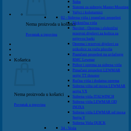
Sidra
Sistemi za sidrenje Master Mooring
Valjci i koloturnici
02 - Sidrena vitla i pramčani propeleri
Električna vitla
Nema proizvoda u košarici
Novitet - Oprema i električni
rezervni dijelovi za kolica za
Povratak u trgovinu
prijevoz barki
Oprema i rezervni dijelovi za
prikolice za vuču plovila
Pramčani propeleri na uvlačenje
Košarica
RMC Lewmar
Pribor i oprema za sidrena vitla
Prmačani propeleri LEWMAR
serije TT thruster
Ručna vitla i dodatna oprema
Sidrena vilta od inoxa LEWMAR
serija VX
Nema proizvoda u košarici
Sidrena vitla ITALWINCH
Sidrena vitla LEWMAR OD
Povratak u trgovinu
INOXA
Sidrena vitla LEWMAR od inoxa
Serija V
Sidrena Vitla QUICK
34 - Vesla