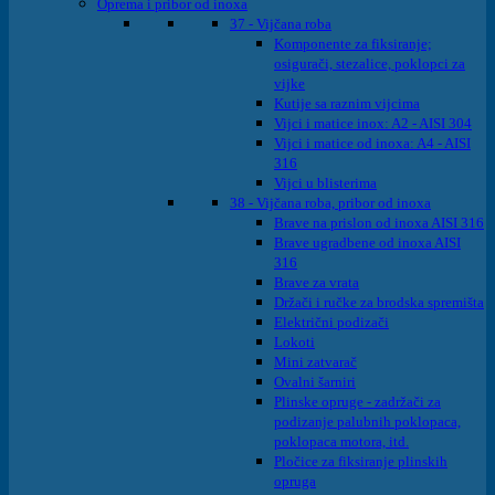
Oprema i pribor od inoxa
37 - Vijčana roba
Komponente za fiksiranje;
osigurači, stezalice, poklopci za
vijke
Kutije sa raznim vijcima
Vijci i matice inox: A2 - AISI 304
Vijci i matice od inoxa: A4 - AISI
316
Vijci u blisterima
38 - Vijčana roba, pribor od inoxa
Brave na prislon od inoxa AISI 316
Brave ugradbene od inoxa AISI
316
Brave za vrata
Držači i ručke za brodska spremišta
Električni podizači
Lokoti
Mini zatvarač
Ovalni šarniri
Plinske opruge - zadržači za
podizanje palubnih poklopaca,
poklopaca motora, itd.
Pločice za fiksiranje plinskih
opruga