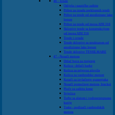
46 - Tende
Odijela i nautičke zaštite
Pribor za izradu preklopnih tendi
Pribor za tende od anodizirane lake
legure
Pribor za tende od inoxa AISI 316
Sklopive tende sa konstrukcijom
od inoxa AISI 316
Tende i cerade
Tende sklopive sa strukturom od
anodizirane lake legure
Tende sklopive TESSILMARE
47 - Nosači motora
Držač boca za ronjenje
Kolica - držači barke
Kolica za prijevoz plovila
Kolica za vanbrodske motore
Kotači za izvlačenje gumenjaka
Nosači pomoćnog motora, bracket
Ploče za zaštitu krme
Svjećice
Torbe sa alatom i vodonepropusne
kutije
Trake - podizači vanbrodskih
motora