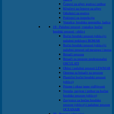
Čepovi za uljev goriva i pribor
Ključevi za čepove za uljev
Odušnici za gorivo
Poklopci za inspekciju
Vratašca, brodska spremišta, ladice
19 - Palubni prozori, vratašca, bočni
brodski prozori - oblò-i
Bočni brodski prozori (oblo-i) i
palubni poklopci BOMAR
Bočni brodski prozori (oblo-i) i
palubni prozori od mesinga i inoxa
Brisači prozora
Brisači za prozore profesionalni
OSCULATI
Obloi i palubni prozori LEWMAR
Oprema za brisače za prozore
Plastični bočni brodski prozori
(oblo-i)
Prizme i okna jasne vidljivosti
Sjenila, zavjese i pribor za bočne
brodske prozore (oblo-e)
Zavjesice za bočne brodske
prozore (oblo-e) i palubne prozore
OCEANAIR
39 - Prsteni i očni vijci