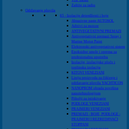
Zaštite za radio
Održavanje plovila
65 - Izolacije deterdženti i boje
Abrazivne paste AUTOSOL
Aditivi za motore
ANTIVEGETATIVNI PREMAZI
Antivegetativni premazi Spray i
Marine Motor Paint
Elektronski antivegetativni sistem
Epoksidne smole i oprema za
profesionalnu upotrebu
Izolacije, izolacijske ploče i
toplinska izolacija
KITOVI VENEZIANI
Linija proizvoda za čišćenje i
održavanje plovila YACHTICON
NANOPROM obrada površina
nanotehnologijom
Pištolji za istiskivanje
PODLOGE VENEZIANI
PRAJMERI VENEZIANI
PREMAZI - BOJE, PODLOGE -
PRAJMERI I REZREDJIVAĆI
STOPPANI