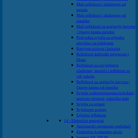
Mali reflektori i plafonjere od
metala
Mali reflektori i plafonjere od
plastike
Mali reflektori za uzglavlje kreveta
/ čitanje karata metalni
Podvodna svjetla za stijenku
plovilia i za platformu
Rasvjeta stolova i kokpita
Reflektori dubinski prijenosni i
fiksni
Reflektori za osvjetljenje
platforme; mostići i reflektori za
vrh jarbola
Reflektori za uzglavlje kreveta /
čitanje karata od plastike
Svjetla vodonepropusna za kokpit,
motorne prostore, tehničke hale
Svjetla za ormare
Svjetlosne poluge
Zglobni reflektori
14 - Električni materijal
Automatski sigrunosni prekidači
Električne komandne ploče
Inverter VICTRON