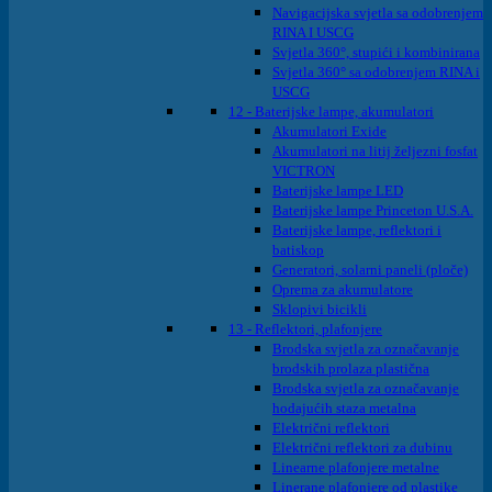
Navigacijska svjetla sa odobrenjem
RINA I USCG
Svjetla 360°, stupići i kombinirana
Svjetla 360° sa odobrenjem RINA i
USCG
12 - Baterijske lampe, akumulatori
Akumulatori Exide
Akumulatori na litij željezni fosfat
VICTRON
Baterijske lampe LED
Baterijske lampe Princeton U.S.A.
Baterijske lampe, reflektori i
batiskop
Generatori, solarni paneli (ploče)
Oprema za akumulatore
Sklopivi bicikli
13 - Reflektori, plafonjere
Brodska svjetla za označavanje
brodskih prolaza plastična
Brodska svjetla za označavanje
hodajućih staza metalna
Električni reflektori
Električni reflektori za dubinu
Linearne plafonjere metalne
Linerane plafonjere od plastike