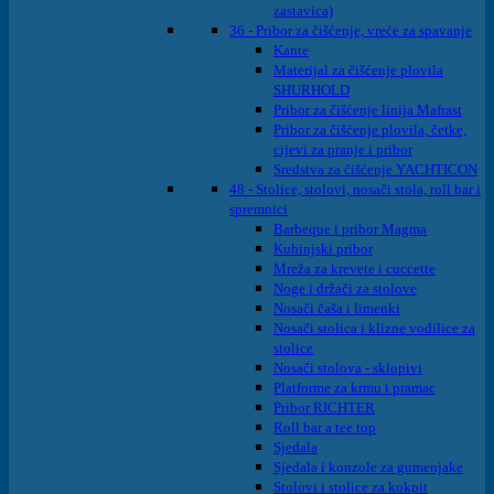
zastavica)
36 - Pribor za čišćenje, vreće za spavanje
Kante
Materijal za čišćenje plovila
SHURHOLD
Pribor za čišćenje linija Mafrast
Pribor za čišćenje plovila, četke,
cijevi za pranje i pribor
Sredstva za čišćenje YACHTICON
48 - Stolice, stolovi, nosači stola, roll bar i
spremnici
Barbeque i pribor Magma
Kuhinjski pribor
Mreža za krevete i cuccette
Noge i držači za stolove
Nosači čaša i limenki
Nosači stolica i klizne vodilice za
stolice
Nosači stolova - sklopivi
Platforme za krmu i pramac
Pribor RICHTER
Roll bar a tee top
Sjedala
Sjedala i konzole za gumenjake
Stolovi i stolice za kokpit