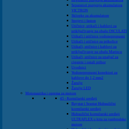
Separatori punjenja akumulatora
VICTRON
Sklopke za akumulatore
Spojevi i faston
Utičnice, utikači i kablovi za
priključivanje na obalu OSCULATI
Utikači i utičnice vodonepropusni
Utikači i utičnice za prikolice
Utikači, utičnice i kablovi za
priključivanje na obalu Marinco
Utikači, utičnice za upaljač za
cigarete i ostali pribor
Uvodnici
Vodonepropusni konektori za
kablove do 1,2 mm2
Žarulje
Žarulje LED
Motonautika i oprema za motore
45 - Kormilarski uređaji
Baystar i Seastar Hidraulični
kormilarski uređaji
Hidraulični kormilarski uređaji
ULTRAFLEX u kitu za vanbrodske
motore