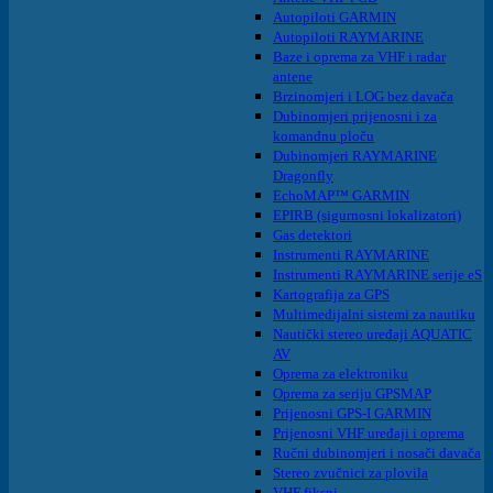
Autopiloti GARMIN
Autopiloti RAYMARINE
Baze i oprema za VHF i radar
antene
Brzinomjeri i LOG bez davača
Dubinomjeri prijenosni i za
komandnu ploču
Dubinomjeri RAYMARINE
Dragonfly
EchoMAP™ GARMIN
EPIRB (sigurnosni lokalizatori)
Gas detektori
Instrumenti RAYMARINE
Instrumenti RAYMARINE serije eS
Kartografija za GPS
Multimedijalni sistemi za nautiku
Nautički stereo uređaji AQUATIC
AV
Oprema za elektroniku
Oprema za seriju GPSMAP
Prijenosni GPS-I GARMIN
Prijenosni VHF uređaji i oprema
Ručni dubinomjeri i nosači davača
Stereo zvučnici za plovila
VHF fiksni