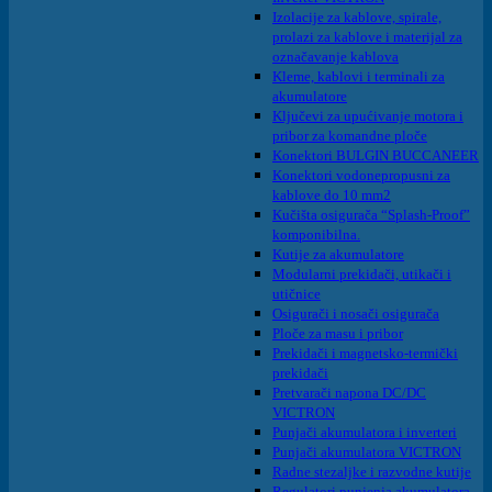
Izolacije za kablove, spirale,
prolazi za kablove i materijal za
označavanje kablova
Kleme, kablovi i terminali za
akumulatore
Ključevi za upućivanje motora i
pribor za komandne ploče
Konektori BULGIN BUCCANEER
Konektori vodonepropusni za
kablove do 10 mm2
Kučišta osigurača “Splash-Proof”
komponibilna.
Kutije za akumulatore
Modularni prekidači, utikači i
utičnice
Osigurači i nosači osigurača
Ploče za masu i pribor
Prekidači i magnetsko-termički
prekidači
Pretvarači napona DC/DC
VICTRON
Punjači akumulatora i inverteri
Punjači akumulatora VICTRON
Radne stezaljke i razvodne kutije
Regulatori punjenja akumulatora