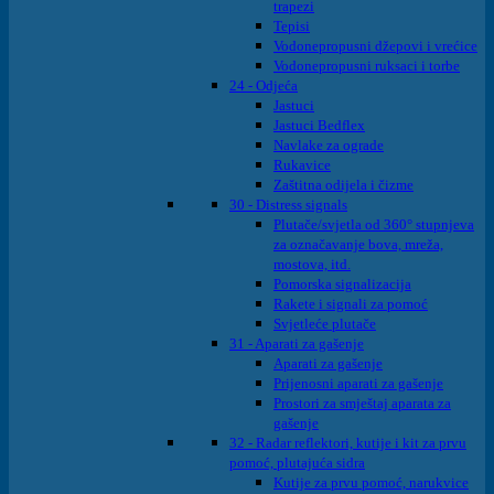
trapezi
Tepisi
Vodonepropusni džepovi i vrećice
Vodonepropusni ruksaci i torbe
24 - Odjeća
Jastuci
Jastuci Bedflex
Navlake za ograde
Rukavice
Zaštitna odijela i čizme
30 - Distress signals
Plutače/svjetla od 360° stupnjeva
za označavanje bova, mreža,
mostova, itd.
Pomorska signalizacija
Rakete i signali za pomoć
Svjetleće plutače
31 - Aparati za gašenje
Aparati za gašenje
Prijenosni aparati za gašenje
Prostori za smještaj aparata za
gašenje
32 - Radar reflektori, kutije i kit za prvu
pomoć, plutajuća sidra
Kutije za prvu pomoć, narukvice