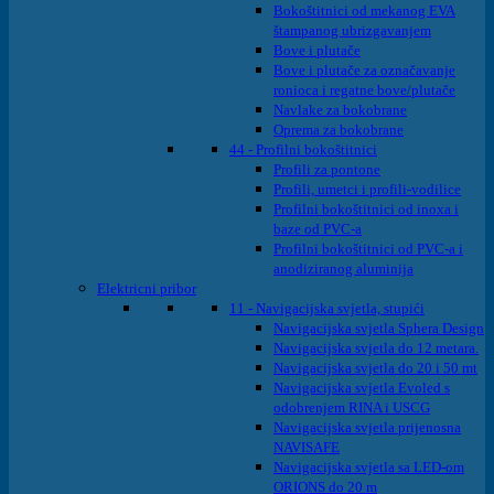
Bokoštitnici od mekanog EVA
štampanog ubrizgavanjem
Bove i plutače
Bove i plutače za označavanje
ronioca i regatne bove/plutače
Navlake za bokobrane
Oprema za bokobrane
44 - Profilni bokoštitnici
Profili za pontone
Profili, umetci i profili-vodilice
Profilni bokoštitnici od inoxa i
baze od PVC-a
Profilni bokoštitnici od PVC-a i
anodiziranog aluminija
Elektricni pribor
11 - Navigacijska svjetla, stupići
Navigacijska svjetla Sphera Design
Navigacijska svjetla do 12 metara.
Navigacijska svjetla do 20 i 50 mt
Navigacijska svjetla Evoled s
odobrenjem RINA i USCG
Navigacijska svjetla prijenosna
NAVISAFE
Navigacijska svjetla sa LED-om
ORIONS do 20 m