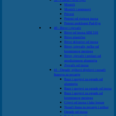
Mostići
Mostići i prstenovi
Privezi
Prsteni od sjajnog inoxa
Prsteni preklopni Pad-Eye
40 - Bitve i zjevače
Bitve od inoxa AISI 316
Bitve plastične
Bitve sklopive od inoxa
Bitve, izjevače, ručke od
kromiranog mesinga
Bitve, zjevače i prolazi od
anodiziranog aluminija
Zjevače od inoxa
41 - Ograde, njihovi dijelovi i nosači
štapova za pecanje
Baze i spojevi za ograde od
aluminija
Baze i spojevi za ograde od inoxa
Baze i spojevi za ograde od
kromiranog mesinga
Cijevi od inoxa i lake legure
Nosači štapa za pecanje i pribor
Ograde od inoxa