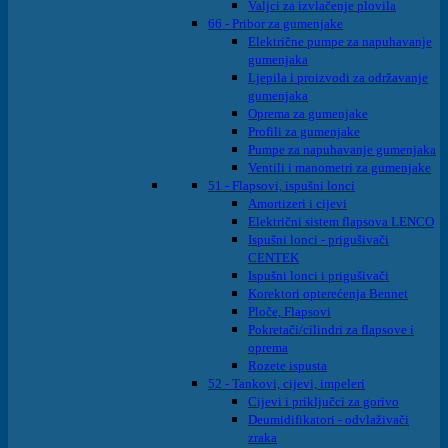
Valjci za izvlačenje plovila
66 - Pribor za gumenjake
Električne pumpe za napuhavanje
gumenjaka
Ljepila i proizvodi za održavanje
gumenjaka
Oprema za gumenjake
Profili za gumenjake
Pumpe za napuhavanje gumenjaka
Ventili i manometri za gumenjake
51 - Flapsovi, ispušni lonci
Amortizeri i cijevi
Električni sistem flapsova LENCO
Ispušni lonci - prigušivači
CENTEK
Ispušni lonci i prigušivači
Korektori opterećenja Bennet
Ploče, Flapsovi
Pokretači/cilindri za flapsove i
oprema
Rozete ispusta
52 - Tankovi, cijevi, impeleri
Cijevi i priključci za gorivo
Deumidifikatori - odvlaživači
zraka