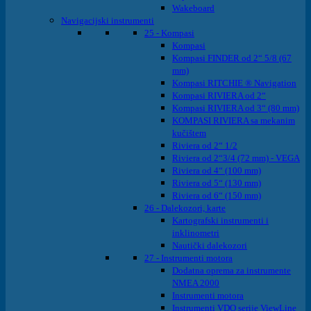
Wakeboard
Navigacijski instrumenti
25 - Kompasi
Kompasi
Kompasi FINDER od 2“ 5/8 (67
mm)
Kompasi RITCHIE ® Navigation
Kompasi RIVIERA od 2“
Kompasi RIVIERA od 3“ (80 mm)
KOMPASI RIVIERA sa mekanim
kučištem
Riviera od 2“ 1/2
Riviera od 2“3/4 (72 mm) - VEGA
Riviera od 4“ (100 mm)
Riviera od 5“ (130 mm)
Riviera od 6“ (150 mm)
26 - Dalekozori, karte
Kartografski instrumenti i
inklinometri
Nautički dalekozori
27 - Instrumenti motora
Dodatna oprema za instrumente
NMEA 2000
Instrumenti motora
Instrumenti VDO serije ViewLine