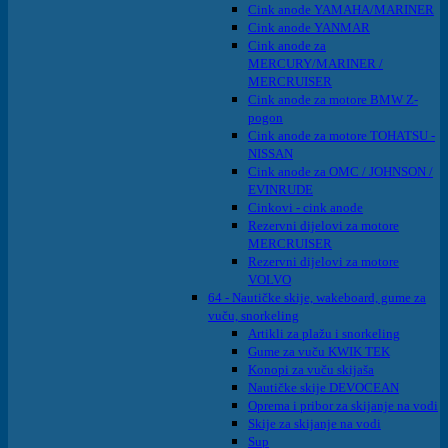
Cink anode YAMAHA/MARINER
Cink anode YANMAR
Cink anode za
MERCURY/MARINER /
MERCRUISER
Cink anode za motore BMW Z-
pogon
Cink anode za motore TOHATSU -
NISSAN
Cink anode za OMC / JOHNSON /
EVINRUDE
Cinkovi - cink anode
Rezervni dijelovi za motore
MERCRUISER
Rezervni dijelovi za motore
VOLVO
64 - Nautičke skije, wakeboard, gume za
vuču, snorkeling
Artikli za plažu i snorkeling
Gume za vuču KWIK TEK
Konopi za vuču skijaša
Nautičke skije DEVOCEAN
Oprema i pribor za skijanje na vodi
Skije za skijanje na vodi
Sup