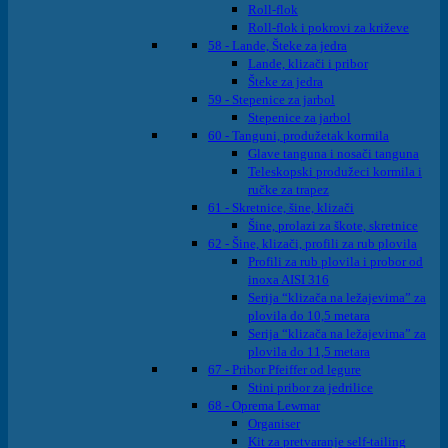
Roll-flok
Roll-flok i pokrovi za križeve
58 - Lande, Šteke za jedra
Lande, klizači i pribor
Šteke za jedra
59 - Stepenice za jarbol
Stepenice za jarbol
60 - Tanguni, produžetak kormila
Glave tanguna i nosači tanguna
Teleskopski produžeci kormila i
ručke za trapez
61 - Skretnice, šine, klizači
Šine, prolazi za škote, skretnice
62 - Šine, klizači, profili za rub plovila
Profili za rub plovila i probor od
inoxa AISI 316
Serija “klizača na ležajevima” za
plovila do 10,5 metara
Serija “klizača na ležajevima” za
plovila do 11,5 metara
67 - Pribor Pfeiffer od legure
Stini pribor za jedrilice
68 - Oprema Lewmar
Organiser
Kit za pretvaranje self-tailing