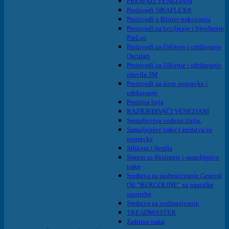
PREMAZI VENEZIANI
Proizvodi SIKAFLEX®
Proizvodi u Blister-pakovanju
Proizvodi za brtvljenje i lijepljenje
ProLoc
Proizvodi za čišćenje i održavanje
Osculati
Proizvodi za čišćenje i održavanje
plovila 3M
Proizvodi za sitne popravke i
održavanje
Prozirna boja
RAZRJEĐIVAČI VENEZIANI
Samoljepiva vodena linija.
Samoljepive trake i sredstva za
popravke
Silikoni i ljepila
Sistem za fiksiranje i samoljepive
trake
Sredstva za podmazivanje General
Oil “BERGOLINE” za nautičke
upotrebe
Sredstva za podmazivanje
TREADMASTER
Zaštitna traka