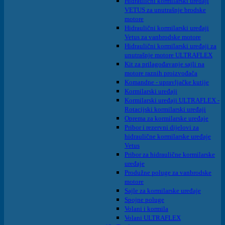
Hidraulični kormilarski uređaji
VETUS za unutrašnje brodske
motore
Hidraulični kormilarski uređaji
Vetus za vanbrodske motore
Hidraulični kormilarski uređaji za
unutrašnje motore ULTRAFLEX
Kit za prilagođavanje sajli na
motore raznih proizvođača
Komandne - upravljačke kutije
Kormilarski uređaji
Kormilarski uređaji ULTRAFLEX -
Rotacijski kormilarski uređaji
Oprema za kormilarske uređaje
Pribor i rezervni dijelovi za
hidraulične kormilarske uređaje
Vetus
Pribor za hidraulične kormilarske
uređaje
Produžne poluge za vanbrodske
motore
Sajle za kormilarske uređaje
Spojne poluge
Volani i kormila
Volani ULTRAFLEX