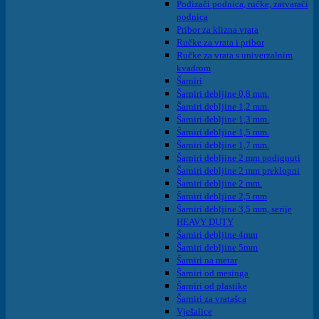
Podizači podnica, ručke, zatvarači
podnica
Pribor za klizna vrata
Ručke za vrata i pribor
Ručke za vrata s univerzalnim
kvadrom
Šarniri
Šarniri debljine 0,8 mm.
Šarniri debljine 1,2 mm.
Šarniri debljine 1,3 mm.
Šarniri debljine 1,5 mm.
Šarniri debljine 1,7 mm.
Šarniri debljine 2 mm podignuti
Šarniri debljine 2 mm preklopni
Šarniri debljine 2 mm.
Šarniri debljine 2,5 mm
Šarniri debljine 3,5 mm, serije
HEAVY DUTY
Šarniri debljine 4mm
Šarniri debljine 5mm
Šarniri na metar
Šarniri od mesinga
Šarniri od plastike
Šarniri za vratašca
Vješalice