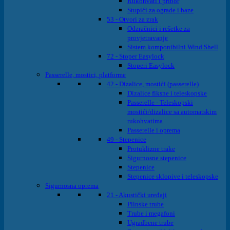
Rukohvati i pribor
Stupići za ograde i baze
53 - Otvori za zrak
Odzračnici i rešetke za
provjetravanje
Sistem komponibilni Wind Shell
72 - Stoper Easylock
Stoperi Easylock
Passerelle, mostici, platforme
42 - Dizalice, mostići (passerelle)
Dizalice fiksne i teleskopske
Passerelle - Teleskopski
mostići/dizalice sa automatskim
rukohvatima
Passerelle i oprema
49 - Stepenice
Protuklizne trake
Sigurnosne stepenice
Stepenice
Stepenice sklopive i teleskopske
Sigurnosna oprema
21 - Akustički uređaji
Plinske trube
Trube i megafoni
Ugradbene trube