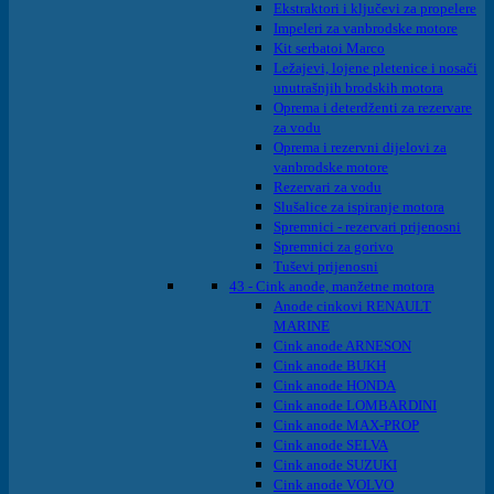
Ekstraktori i ključevi za propelere
Impeleri za vanbrodske motore
Kit serbatoi Marco
Ležajevi, lojene pletenice i nosači
unutrašnjih brodskih motora
Oprema i deterdženti za rezervare
za vodu
Oprema i rezervni dijelovi za
vanbrodske motore
Rezervari za vodu
Slušalice za ispiranje motora
Spremnici - rezervari prijenosni
Spremnici za gorivo
Tuševi prijenosni
43 - Cink anode, manžetne motora
Anode cinkovi RENAULT
MARINE
Cink anode ARNESON
Cink anode BUKH
Cink anode HONDA
Cink anode LOMBARDINI
Cink anode MAX-PROP
Cink anode SELVA
Cink anode SUZUKI
Cink anode VOLVO