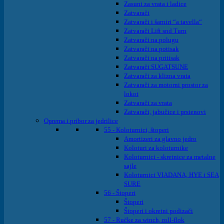
Zasuni za vrata i ladice
Zatvarači
Zatvarači i šarniri “a tavella“
Zatvarači Lift snd Turn
Zatvarači na polugu
Zatvarači na potisak
Zatvarači na pritisak
Zatvarači SUGATSUNE
Zatvarači za klizna vrata
Zatvarači za motorni prostor za
lokot
Zatvarači za vrata
Zatvarači, jabučice i prstenovi
Oprema i pribor za jedrilice
55 - Koloturnici, štoperi
Amortizeri za glavno jedro
Koloturi za koloturnike
Koloturnici - skretnice za metalne
sajle
Koloturnici VIADANA, HYE i SEA
SURE
56 - Štoperi
Štoperi
Štoperi i okretni podizači
57 - Ručke za winch, roll-flok