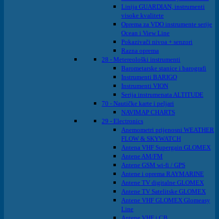
Linija GUARDIAN, instrumenti
visoke kvalitete
Oprema za VDO instrumente serije
Ocean i View Line
Pokazivači nivoa + senzori
Razna oprema
28 - Metereološki instrumenti
Barometarske stanice i barografi
Instrumenti BARIGO
Instrumenti VION
Serija instrumenata ALTITUDE
70 - Nautičke karte i peljari
NAVIMAP CHARTS
29 - Electronics
Anemometri prijenosni WEATHER
FLOW & SKYWATCH
Antena VHF Supergain GLOMEX
Antene AM/FM
Antene GSM wi-fi / GPS
Antene i oprema RAYMARINE
Antene TV digitalne GLOMEX
Antene TV Satelitske GLOMEX
Antene VHF GLOMEX Glomeasy
Line
Antene VHF i CB