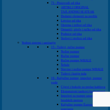
71 - Proizvodi od tika
ARTIKLI ORIGINAL
TAJLANDSKI SEATEAK
Dodatni elementi za profile
Letvice od tika
Oprema i pribor od tika
Ormarići, ploče i ručke od tika
Podnice od tika
Stolovi i stolice od tika
Vodeni sistemi i sanitarije
15 - Tuševi, ručne pumpe
Nožne pumpe
Ručne pumpe
Ručne pumpe WHALE
Šešule
Slavine i nožne pumpe WHALE
Tuševi i kutije tuša
16 - Kaljužne pumpe, impeleri, pumpe
vode
Cijevi i bukole za prolaz kablova
Ekspanzioni tankovi (polomone)
Impeleri za pumpe unutrašnjih
brodskih motora
Kaljužne pumpe Europump na
uranjanje