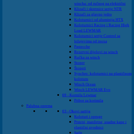
wincha: od ručnog na električni
Klizači i skretnice serije NTR
Klizači za glavno jedro
Koloturnici od aluminija HTX
Koloturnici Racing i Racing High
Load LEWMAR
Koloturnici serije Control sa
ležajevima od inoxa
Pastecche
Rezervni dijelovi za winch
Ručka za winch
Stoper
Štoperi
Synchro: koloturnici na plastičnom
koloturu
Winch Ocean
Winch LEWMAR Evo
69 - Kormila Lewmar
Pribor za korimila
Palubna oprema
03 - Okovi sartija
Koloturi i opruge
Prsteni, manžetne, usadne kape i
elastični uvodnici
Sajle