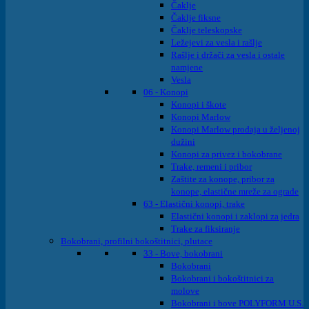
Čaklje
Čaklje fiksne
Čaklje teleskopske
Ležejevi za vesla i rašlje
Rašlje i držači za vesla i ostale
namjene
Vesla
06 - Konopi
Konopi i škote
Konopi Marlow
Konopi Marlow prodaja u željenoj
dužini
Konopi za privez i bokobrane
Trake, remeni i pribor
Zaštite za konope, pribor za
konope, elastične mreže za ograde
63 - Elastični konopi, trake
Elastični konopi i zaklopi za jedra
Trake za fiksiranje
Bokobrani, profilni bokoštitnici, plutace
33 - Bove, bokobrani
Bokobrani
Bokobrani i bokoštitnici za
molove
Bokobrani i bove POLYFORM U.S.