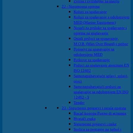
Zvona i zviždaljke za maglu
22 - Sigurnosna oprema
Koluti za spašavanje
Koluti za spašavanje s odobrenjem
MED (Marine Equipment)
Nosači za prsluke za spašavanje i
oprema za spašavanje
Ostali prsluci za spasavanje,
M.O.B. (Man Over Board) i pribor
Pojasevi za spasavanje sa
odobrenjem MED
Potkove za spašavanje
Prsluci za spašavanje atestirani EN
ISO 12402
Samonapuhavajuće splavi, splavi,
otoci
Samonapuhavajući prsluci za
spašavanje sa odobrenjem EN ISO
12402 - 3
Tender
23 - Sigurnosni pojasevi i ostala oprema
Bacač konopa Pugno di scimmia
Hvatači zraka
Sigurnosni pojasevi i trake
Stolica za penjanje na jarbol i