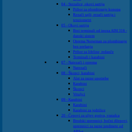
04 - Stezalice, okovi sartija
Pribor za plombiranje konopa
Rezači sajli, rezači sartija i
tenziometri
05 - Okovi sartija
Brzi terminali od inoxa AISI 316 -
danski sistem
Oprema Norseman za plombiranje
bez prešanja
Pribor za lifeline, redanče
Terminali i karabini
07 - Natezači i oprema
Natezači
08 - Škopci, karabini
Alat za razne upotrebe
Karabini
Škopci
Vrtuljci
09 - Karabini
Karabini
Karabini za jedrilice
20 - Čepovi za uljev goriva, vratašca
Brodski spremnici, bočni džepovi,
spremnici za razne predmete od
ABS-a