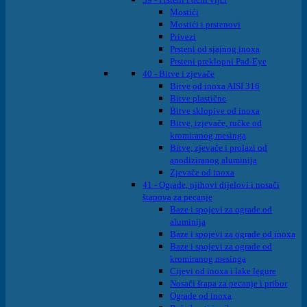
Mostići
Mostići i prstenovi
Privezi
Prsteni od sjajnog inoxa
Prsteni preklopni Pad-Eye
40 - Bitve i zjevače
Bitve od inoxa AISI 316
Bitve plastične
Bitve sklopive od inoxa
Bitve, izjevače, ručke od
kromiranog mesinga
Bitve, zjevače i prolazi od
anodiziranog aluminija
Zjevače od inoxa
41 - Ograde, njihovi dijelovi i nosači
štapova za pecanje
Baze i spojevi za ograde od
aluminija
Baze i spojevi za ograde od inoxa
Baze i spojevi za ograde od
kromiranog mesinga
Cijevi od inoxa i lake legure
Nosači štapa za pecanje i pribor
Ograde od inoxa