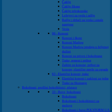
Čaklje
Čaklje fiksne
Čaklje teleskopske
Ležejevi za vesla i rašlje
Rašlje i držači za vesla i ostale
namjene
Vesla
06 - Konopi
Konopi i škote
Konopi Marlow
Konopi Marlow prodaja u željenoj
dužini
Konopi za privez i bokobrane
Trake, remeni i pribor
Zaštite za konope, pribor za
konope, elastične mreže za ograde
63 - Elastični konopi, trake
Elastični konopi i zaklopi za jedra
Trake za fiksiranje
Bokobrani, profilni bokoštitnici, plutace
33 - Bove, bokobrani
Bokobrani
Bokobrani i bokoštitnici za
molove
Bokobrani i bove POLYFORM U.S.