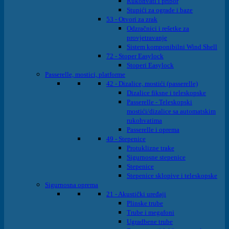
Rukohvati i pribor
Stupići za ograde i baze
53 - Otvori za zrak
Odzračnici i rešetke za
provjetravanje
Sistem komponibilni Wind Shell
72 - Stoper Easylock
Stoperi Easylock
Passerelle, mostici, platforme
42 - Dizalice, mostići (passerelle)
Dizalice fiksne i teleskopske
Passerelle - Teleskopski
mostići/dizalice sa automatskim
rukohvatima
Passerelle i oprema
49 - Stepenice
Protuklizne trake
Sigurnosne stepenice
Stepenice
Stepenice sklopive i teleskopske
Sigurnosna oprema
21 - Akustički uređaji
Plinske trube
Trube i megafoni
Ugradbene trube