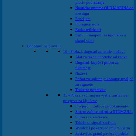
protiv povraćanja
Nautička oprema OLD MARINA od
mesinga
Pepeljare
Plutajuća sidra
Radar reflektori
Sapun i šamponi za upotrebu u
slanoj vodi
Udobnost na plovilu
10 - Prolazi, dugmad za tende, noževi
Alat za razne upotrebe od inoxa
Dugmad, kopče i pribor za
fiksiranje
Noževi
Pribor za uplitanje konopa; upaljač
za cigarete
Trake za popravke
35 - Pokazivači smjera vjetra, zastavice,
privjesci za ključeve
Privjesci i torbice za dokumente
Sistem zaštite od ptica STOPGULL
Stupići za zastavice
Tabele sa signalizacijom
Windex i pokazivač smjera vjetra
Zastavice, grand pavese (kodeks