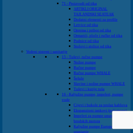
71 - Proizvodi od tika
ARTIKLI ORIGINAL
TAJLANDSKI SEATEAK
Dodatni elementi za profile
Letvice od tika
Oprema i pribor od tika
Ormarići, ploče i ručke od tika
Podnice od tika
Stolovi i stolice od tika
Vodeni sistemi i sanitarije
15 - Tuševi, ručne pumpe
Nožne pumpe
Ručne pumpe
Ručne pumpe WHALE
Šešule
Slavine i nožne pumpe WHALE
Tuševi i kutije tuša
16 - Kaljužne pumpe, impeleri, pumpe
vode
Cijevi i bukole za prolaz kablova
Ekspanzioni tankovi (polomone)
Impeleri za pumpe unutrašnjih
brodskih motora
Kaljužne pumpe Europump na
uranjanje