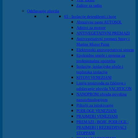
Zaštite za radio
Održavanje plovila
65 - Izolacije deterdženti i boje
Abrazivne paste AUTOSOL
Aditivi za motore
ANTIVEGETATIVNI PREMAZI
Antivegetativni premazi Spray i
Marine Motor Paint
Elektronski antivegetativni sistem
Epoksidne smole i oprema za
profesionalnu upotrebu
Izolacije, izolacijske ploče i
toplinska izolacija
KITOVI VENEZIANI
Linija proizvoda za čišćenje i
održavanje plovila YACHTICON
NANOPROM obrada površina
nanotehnologijom
Pištolji za istiskivanje
PODLOGE VENEZIANI
PRAJMERI VENEZIANI
PREMAZI - BOJE, PODLOGE -
PRAJMERI I REZREDJIVAĆI
STOPPANI