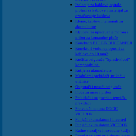
Izolacije za kablove, spirale,
prolazi za kablove i materijal za
označavanje kablova
Kleme, kablovi i terminali za
akumulatore
Ključevi za upućivanje motora i
pribor za komandne ploče
Konektori BULGIN BUCCANEER
Konektori vodonepropusni za
kablove do 10 mm2
Kučišta osigurača “Splash-Proof”
komponibilna.
Kutije za akumulatore
Modularni prekidači, utikači i
utičnice
Osigurači i nosači osigurača
Ploče za masu i pribor
Prekidači i magnetsko-termički
prekidači
Pretvarači napona DC/DC
VICTRON
Punjači akumulatora i inverteri
Punjači akumulatora VICTRON
Radne stezaljke i razvodne kutije
Regulatori punjenja akumulatora