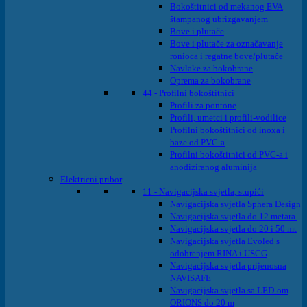
Bokoštitnici od mekanog EVA
štampanog ubrizgavanjem
Bove i plutače
Bove i plutače za označavanje
ronioca i regatne bove/plutače
Navlake za bokobrane
Oprema za bokobrane
44 - Profilni bokoštitnici
Profili za pontone
Profili, umetci i profili-vodilice
Profilni bokoštitnici od inoxa i
baze od PVC-a
Profilni bokoštitnici od PVC-a i
anodiziranog aluminija
Elektricni pribor
11 - Navigacijska svjetla, stupići
Navigacijska svjetla Sphera Design
Navigacijska svjetla do 12 metara.
Navigacijska svjetla do 20 i 50 mt
Navigacijska svjetla Evoled s
odobrenjem RINA i USCG
Navigacijska svjetla prijenosna
NAVISAFE
Navigacijska svjetla sa LED-om
ORIONS do 20 m