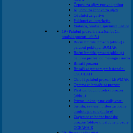
Čepovi za uljev goriva i pribor
Ključevi za čepove za uljev
Odušnici za gorivo
Poklopci za inspekciju
Vratašca, brodska spremišta, ladice
19 - Palubni prozori, vratašca, bočni
brodski prozori - oblò-i
Bočni brodski prozori (oblo-i) i
palubni poklopci BOMAR
Bočni brodski prozori (oblo-i) i
palubni prozori od mesinga i inoxa
Brisači prozora
Brisači za prozore profesionalni
OSCULATI
Obloi i palubni prozori LEWMAR
Oprema za brisače za prozore
Plastični bočni brodski prozori
(oblo-i)
Prizme i okna jasne vidljivosti
Sjenila, zavjese i pribor za bočne
brodske prozore (oblo-e)
Zavjesice za bočne brodske
prozore (oblo-e) i palubne prozore
OCEANAIR
39 - Prsteni i očni vijci