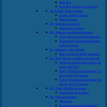
Roll-flok
Roll-flok i pokrovi za križeve
58 - Lande, Šteke za jedra
Lande, klizači i pribor
Šteke za jedra
59 - Stepenice za jarbol
Stepenice za jarbol
60 - Tanguni, produžetak kormila
Glave tanguna i nosači tanguna
Teleskopski produžeci kormila i
ručke za trapez
61 - Skretnice, šine, klizači
Šine, prolazi za škote, skretnice
62 - Šine, klizači, profili za rub plovila
Profili za rub plovila i probor od
inoxa AISI 316
Serija “klizača na ležajevima” za
plovila do 10,5 metara
Serija “klizača na ležajevima” za
plovila do 11,5 metara
67 - Pribor Pfeiffer od legure
Stini pribor za jedrilice
68 - Oprema Lewmar
Organiser
Kit za pretvaranje self-tailing