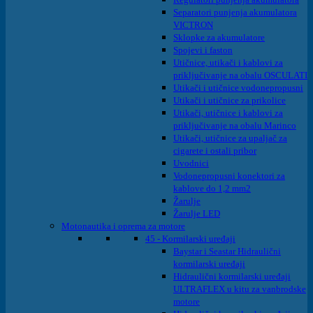
Separatori punjenja akumulatora
VICTRON
Sklopke za akumulatore
Spojevi i faston
Utičnice, utikači i kablovi za
priključivanje na obalu OSCULATI
Utikači i utičnice vodonepropusni
Utikači i utičnice za prikolice
Utikači, utičnice i kablovi za
priključivanje na obalu Marinco
Utikači, utičnice za upaljač za
cigarete i ostali pribor
Uvodnici
Vodonepropusni konektori za
kablove do 1,2 mm2
Žarulje
Žarulje LED
Motonautika i oprema za motore
45 - Kormilarski uređaji
Baystar i Seastar Hidraulični
kormilarski uređaji
Hidraulični kormilarski uređaji
ULTRAFLEX u kitu za vanbrodske
motore