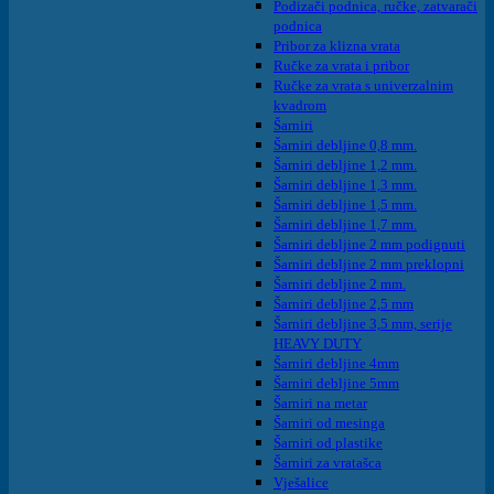
Podizači podnica, ručke, zatvarači
podnica
Pribor za klizna vrata
Ručke za vrata i pribor
Ručke za vrata s univerzalnim
kvadrom
Šarniri
Šarniri debljine 0,8 mm.
Šarniri debljine 1,2 mm.
Šarniri debljine 1,3 mm.
Šarniri debljine 1,5 mm.
Šarniri debljine 1,7 mm.
Šarniri debljine 2 mm podignuti
Šarniri debljine 2 mm preklopni
Šarniri debljine 2 mm.
Šarniri debljine 2,5 mm
Šarniri debljine 3,5 mm, serije
HEAVY DUTY
Šarniri debljine 4mm
Šarniri debljine 5mm
Šarniri na metar
Šarniri od mesinga
Šarniri od plastike
Šarniri za vratašca
Vješalice