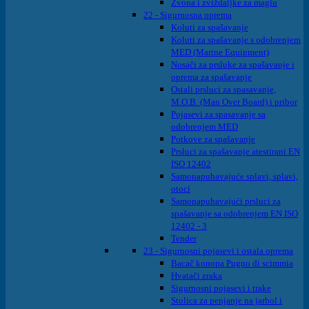
Zvona i zviždaljke za maglu
22 - Sigurnosna oprema
Koluti za spašavanje
Koluti za spašavanje s odobrenjem
MED (Marine Equipment)
Nosači za prsluke za spašavanje i
oprema za spašavanje
Ostali prsluci za spasavanje,
M.O.B. (Man Over Board) i pribor
Pojasevi za spasavanje sa
odobrenjem MED
Potkove za spašavanje
Prsluci za spašavanje atestirani EN
ISO 12402
Samonapuhavajuće splavi, splavi,
otoci
Samonapuhavajući prsluci za
spašavanje sa odobrenjem EN ISO
12402 - 3
Tender
23 - Sigurnosni pojasevi i ostala oprema
Bacač konopa Pugno di scimmia
Hvatači zraka
Sigurnosni pojasevi i trake
Stolica za penjanje na jarbol i