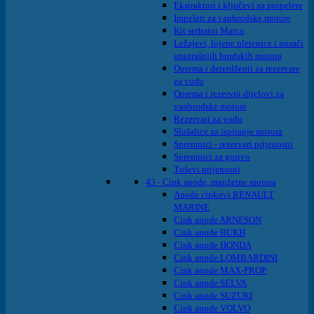
Ekstraktori i ključevi za propelere
Impeleri za vanbrodske motore
Kit serbatoi Marco
Ležajevi, lojene pletenice i nosači
unutrašnjih brodskih motora
Oprema i deterdženti za rezervare
za vodu
Oprema i rezervni dijelovi za
vanbrodske motore
Rezervari za vodu
Slušalice za ispiranje motora
Spremnici - rezervari prijenosni
Spremnici za gorivo
Tuševi prijenosni
43 - Cink anode, manžetne motora
Anode cinkovi RENAULT
MARINE
Cink anode ARNESON
Cink anode BUKH
Cink anode HONDA
Cink anode LOMBARDINI
Cink anode MAX-PROP
Cink anode SELVA
Cink anode SUZUKI
Cink anode VOLVO