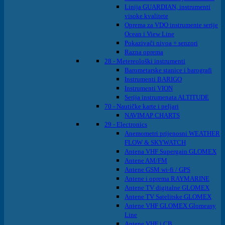
Linija GUARDIAN, instrumenti
visoke kvalitete
Oprema za VDO instrumente serije
Ocean i View Line
Pokazivači nivoa + senzori
Razna oprema
28 - Metereološki instrumenti
Barometarske stanice i barografi
Instrumenti BARIGO
Instrumenti VION
Serija instrumenata ALTITUDE
70 - Nautičke karte i peljari
NAVIMAP CHARTS
29 - Electronics
Anemometri prijenosni WEATHER
FLOW & SKYWATCH
Antena VHF Supergain GLOMEX
Antene AM/FM
Antene GSM wi-fi / GPS
Antene i oprema RAYMARINE
Antene TV digitalne GLOMEX
Antene TV Satelitske GLOMEX
Antene VHF GLOMEX Glomeasy
Line
Antene VHF i CB