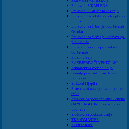
PREMAZI VENEZIANI
Proizvodi SIKAFLEX®
Proizvodi u Blister-pakovanju
Proizvodi za brtvljenje i lijepljenje
ProLoc
Proizvodi za čišćenje i održavanje
Osculati
Proizvodi za čišćenje i održavanje
plovila 3M
Proizvodi za sitne popravke i
održavanje
Prozirna boja
RAZRJEĐIVAČI VENEZIANI
Samoljepiva vodena linija.
Samoljepive trake i sredstva za
popravke
Silikoni i ljepila
Sistem za fiksiranje i samoljepive
trake
Sredstva za podmazivanje General
Oil “BERGOLINE” za nautičke
upotrebe
Sredstva za podmazivanje
TREADMASTER
Zaštitna traka