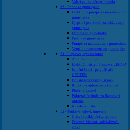
Valjci za izvlačenje plovila
66 - Pribor za gumenjake
Električne pumpe za napuhavanje
gumenjaka
Ljepila i proizvodi za održavanje
gumenjaka
Oprema za gumenjake
Profili za gumenjake
Pumpe za napuhavanje gumenjaka
Ventili i manometri za gumenjake
51 - Flapsovi, ispušni lonci
Amortizeri i cijevi
Električni sistem flapsova LENCO
Ispušni lonci - prigušivači
CENTEK
Ispušni lonci i prigušivači
Korektori opterećenja Bennet
Ploče, Flapsovi
Pokretači/cilindri za flapsove i
oprema
Rozete ispusta
52 - Tankovi, cijevi, impeleri
Cijevi i priključci za gorivo
Deumidifikatori - odvlaživači
zraka