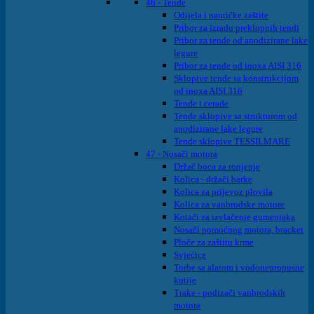
46 - Tende
Odijela i nautičke zaštite
Pribor za izradu preklopnih tendi
Pribor za tende od anodizirane lake
legure
Pribor za tende od inoxa AISI 316
Sklopive tende sa konstrukcijom
od inoxa AISI 316
Tende i cerade
Tende sklopive sa strukturom od
anodizirane lake legure
Tende sklopive TESSILMARE
47 - Nosači motora
Držač boca za ronjenje
Kolica - držači barke
Kolica za prijevoz plovila
Kolica za vanbrodske motore
Kotači za izvlačenje gumenjaka
Nosači pomoćnog motora, bracket
Ploče za zaštitu krme
Svjećice
Torbe sa alatom i vodonepropusne
kutije
Trake - podizači vanbrodskih
motora