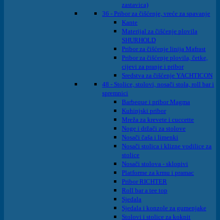
zastavica)
36 - Pribor za čišćenje, vreće za spavanje
Kante
Materijal za čišćenje plovila
SHURHOLD
Pribor za čišćenje linija Mafrast
Pribor za čišćenje plovila, četke,
cijevi za pranje i pribor
Sredstva za čišćenje YACHTICON
48 - Stolice, stolovi, nosači stola, roll bar i
spremnici
Barbeque i pribor Magma
Kuhinjski pribor
Mreža za krevete i cuccette
Noge i držači za stolove
Nosači čaša i limenki
Nosači stolica i klizne vodilice za
stolice
Nosači stolova - sklopivi
Platforme za krmu i pramac
Pribor RICHTER
Roll bar a tee top
Sjedala
Sjedala i konzole za gumenjake
Stolovi i stolice za kokpit