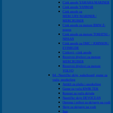
Cink anode YAMAHA/MARINER
Cink anode YANMAR
Cink anode za
MERCURY/MARINER /
MERCRUISER
Cink anode za motore BMW Z-
pogon
Cink anode za motore TOHATSU -
NISSAN
Cink anode za OMC / JOHNSON /
EVINRUDE
Cinkovi - cink anode
Rezervni dijelovi za motore
MERCRUISER
Rezervni dijelovi za motore
VOLVO
64 - Nautičke skije, wakeboard, gume za
vuču, snorkeling
Artikli za plažu i snorkeling
Gume za vuču KWIK TEK
Konopi za vuču skijaša
Nautičke skije DEVOCEAN
Oprema i pribor za skijanje na vodi
Skije za skijanje na vodi
Sup