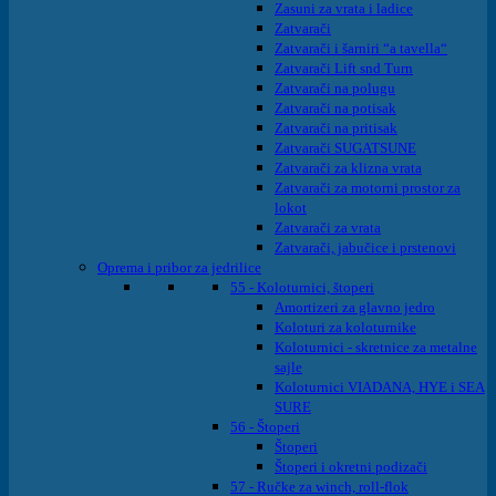
Zasuni za vrata i ladice
Zatvarači
Zatvarači i šarniri “a tavella“
Zatvarači Lift snd Turn
Zatvarači na polugu
Zatvarači na potisak
Zatvarači na pritisak
Zatvarači SUGATSUNE
Zatvarači za klizna vrata
Zatvarači za motorni prostor za
lokot
Zatvarači za vrata
Zatvarači, jabučice i prstenovi
Oprema i pribor za jedrilice
55 - Koloturnici, štoperi
Amortizeri za glavno jedro
Koloturi za koloturnike
Koloturnici - skretnice za metalne
sajle
Koloturnici VIADANA, HYE i SEA
SURE
56 - Štoperi
Štoperi
Štoperi i okretni podizači
57 - Ručke za winch, roll-flok