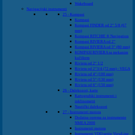
Wakeboard
Navigacijski instrumenti
25 - Kompasi
Kompasi
Kompasi FINDER od 2“ 5/8 (67
mm)
Kompasi RITCHIE ® Navigation
Kompasi RIVIERA od 2“
Kompasi RIVIERA od 3“ (80 mm)
KOMPASI RIVIERA sa mekanim
kučištem
Riviera od 2“ 1/2
Riviera od 2“3/4 (72 mm) - VEGA
Riviera od 4“ (100 mm)
Riviera od 5“ (130 mm)
Riviera od 6“ (150 mm)
26 - Dalekozori, karte
Kartografski instrumenti i
inklinometri
Nautički dalekozori
27 - Instrumenti motora
Dodatna oprema za instrumente
NMEA 2000
Instrumenti motora
Instrumenti VDO serije ViewLine