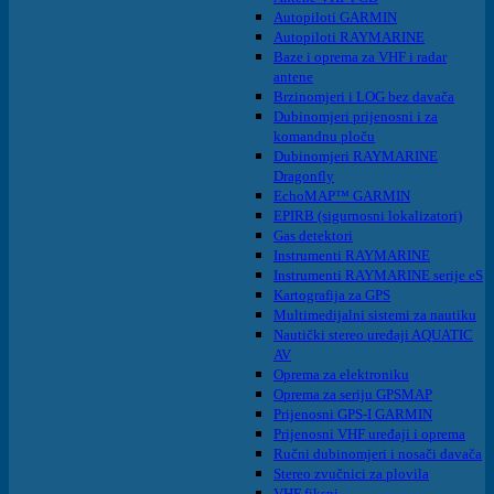
Autopiloti GARMIN
Autopiloti RAYMARINE
Baze i oprema za VHF i radar
antene
Brzinomjeri i LOG bez davača
Dubinomjeri prijenosni i za
komandnu ploču
Dubinomjeri RAYMARINE
Dragonfly
EchoMAP™ GARMIN
EPIRB (sigurnosni lokalizatori)
Gas detektori
Instrumenti RAYMARINE
Instrumenti RAYMARINE serije eS
Kartografija za GPS
Multimedijalni sistemi za nautiku
Nautički stereo uređaji AQUATIC
AV
Oprema za elektroniku
Oprema za seriju GPSMAP
Prijenosni GPS-I GARMIN
Prijenosni VHF uređaji i oprema
Ručni dubinomjeri i nosači davača
Stereo zvučnici za plovila
VHF fiksni