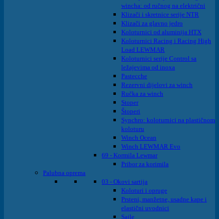
wincha: od ručnog na električni
Klizači i skretnice serije NTR
Klizači za glavno jedro
Koloturnici od aluminija HTX
Koloturnici Racing i Racing High
Load LEWMAR
Koloturnici serije Control sa
ležajevima od inoxa
Pastecche
Rezervni dijelovi za winch
Ručka za winch
Stoper
Štoperi
Synchro: koloturnici na plastičnom
koloturu
Winch Ocean
Winch LEWMAR Evo
69 - Kormila Lewmar
Pribor za korimila
Palubna oprema
03 - Okovi sartija
Koloturi i opruge
Prsteni, manžetne, usadne kape i
elastični uvodnici
Sajle