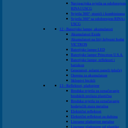
Navigacijska svjetla sa odobrenjem
RINA I USCG
Svjetla 360°, stupići i kombinirana
Svjetla 360° sa odobrenjem RINA i
USCG
12 - Baterijske lampe, akumulatori
Akumulatori Exide
Akumulatori na litij željezni fosfat
VICTRON
Baterijske lampe LED
Baterijske lampe Princeton U.S.A.
Baterijske lampe, reflektori i
batiskop
Generatori, solarni paneli (ploče)
Oprema za akumulatore
Sklopivi bicikli
13 - Reflektori, plafonjere
Brodska svjetla za označavanje
brodskih prolaza plastična
Brodska svjetla za označavanje
hodajućih staza metalna
Električni reflektori
Električni reflektori za dubinu
Linearne plafonjere metalne
Linerane plafonjere od plastike