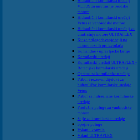
Hidraulični kormilarski uređaji
VETUS za unutrašnje brodske
motore
Hidraulični kormilarski uređaji
Vetus za vanbrodske motore
Hidraulični kormilarski uređaji za
unutrašnje motore ULTRAFLEX
Kit za prilagođavanje sajli na
motore raznih proizvođača
Komandne - upravljačke kutije
Kormilarski uređaji
Kormilarski uređaji ULTRAFLEX -
Rotacijski kormilarski uređaji
Oprema za kormilarske uređaje
Pribor i rezervni dijelovi za
hidraulične kormilarske uređaje
Vetus
Pribor za hidraulične kormilarske
uređaje
Produžne poluge za vanbrodske
motore
Sajle za kormilarske uređaje
Spojne poluge
Volani i kormila
Volani ULTRAFLEX