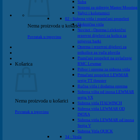
Sidra
Sistemi za sidrenje Master Mooring
Valjci i koloturnici
02 - Sidrena vitla i pramčani propeleri
Električna vitla
Nema proizvoda u košarici
Novitet - Oprema i električni
rezervni dijelovi za kolica za
Povratak u trgovinu
prijevoz barki
Oprema i rezervni dijelovi za
prikolice za vuču plovila
Pramčani propeleri na uvlačenje
Košarica
RMC Lewmar
Pribor i oprema za sidrena vitla
Prmačani propeleri LEWMAR
serije TT thruster
Ručna vitla i dodatna oprema
Sidrena vilta od inoxa LEWMAR
serija VX
Nema proizvoda u košarici
Sidrena vitla ITALWINCH
Sidrena vitla LEWMAR OD
Povratak u trgovinu
INOXA
Sidrena vitla LEWMAR od inoxa
Serija V
Sidrena Vitla QUICK
34 - Vesla