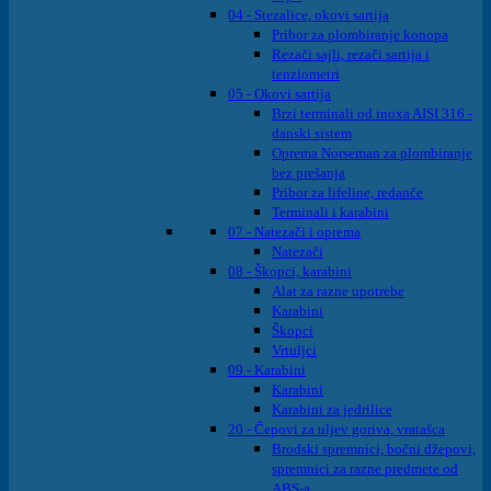
04 - Stezalice, okovi sartija
Pribor za plombiranje konopa
Rezači sajli, rezači sartija i
tenziometri
05 - Okovi sartija
Brzi terminali od inoxa AISI 316 -
danski sistem
Oprema Norseman za plombiranje
bez prešanja
Pribor za lifeline, redanče
Terminali i karabini
07 - Natezači i oprema
Natezači
08 - Škopci, karabini
Alat za razne upotrebe
Karabini
Škopci
Vrtuljci
09 - Karabini
Karabini
Karabini za jedrilice
20 - Čepovi za uljev goriva, vratašca
Brodski spremnici, bočni džepovi,
spremnici za razne predmete od
ABS-a