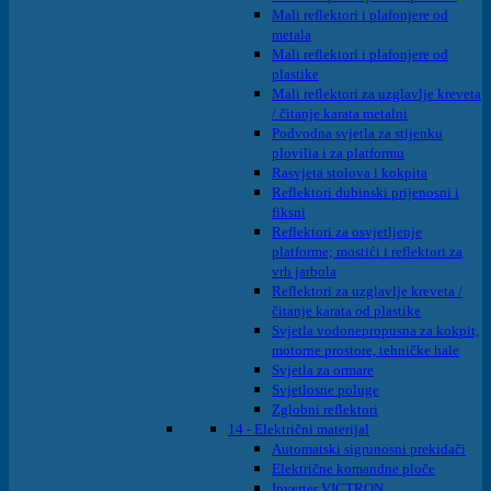
Mali reflektori i plafonjere od
metala
Mali reflektori i plafonjere od
plastike
Mali reflektori za uzglavlje kreveta
/ čitanje karata metalni
Podvodna svjetla za stijenku
plovilia i za platformu
Rasvjeta stolova i kokpita
Reflektori dubinski prijenosni i
fiksni
Reflektori za osvjetljenje
platforme; mostići i reflektori za
vrh jarbola
Reflektori za uzglavlje kreveta /
čitanje karata od plastike
Svjetla vodonepropusna za kokpit,
motorne prostore, tehničke hale
Svjetla za ormare
Svjetlosne poluge
Zglobni reflektori
14 - Električni materijal
Automatski sigrunosni prekidači
Električne komandne ploče
Inverter VICTRON