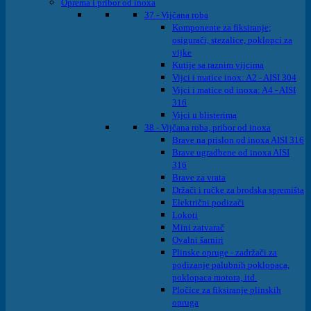
Oprema i pribor od inoxa
37 - Vijčana roba
Komponente za fiksiranje;
osigurači, stezalice, poklopci za
vijke
Kutije sa raznim vijcima
Vijci i matice inox: A2 - AISI 304
Vijci i matice od inoxa: A4 - AISI
316
Vijci u blisterima
38 - Vijčana roba, pribor od inoxa
Brave na prislon od inoxa AISI 316
Brave ugradbene od inoxa AISI
316
Brave za vrata
Držači i ručke za brodska spremišta
Električni podizači
Lokoti
Mini zatvarač
Ovalni šarniri
Plinske opruge - zadržači za
podizanje palubnih poklopaca,
poklopaca motora, itd.
Pločice za fiksiranje plinskih
opruga