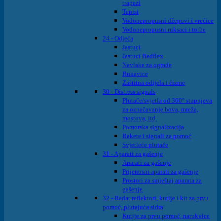
trapezi
Tepisi
Vodonepropusni džepovi i vrećice
Vodonepropusni ruksaci i torbe
24 - Odjeća
Jastuci
Jastuci Bedflex
Navlake za ograde
Rukavice
Zaštitna odijela i čizme
30 - Distress signals
Plutače/svjetla od 360° stupnjeva
za označavanje bova, mreža,
mostova, itd.
Pomorska signalizacija
Rakete i signali za pomoć
Svjetleće plutače
31 - Aparati za gašenje
Aparati za gašenje
Prijenosni aparati za gašenje
Prostori za smještaj aparata za
gašenje
32 - Radar reflektori, kutije i kit za prvu
pomoć, plutajuća sidra
Kutije za prvu pomoć, narukvice