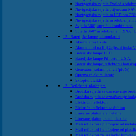
Navigacijska svjetla Evoled s odob
Navigacijska svjetla prijenosna NA
Navigacijska svjetla sa LED-om OR
Navigacijska svjetla sa odobrenjem
Svjetla 360°, stupići i kombinirana
Svjetla 360° sa odobrenjem RINA i
12 - Baterijske lampe, akumulatori
Akumulatori Exide
Akumulatori na litij željezni fosfa
Baterijske lampe LED
Baterijske lampe Princeton U.S.A.
Baterijske lampe, reflektori i batisko
Generatori, solarni paneli (ploče)
Oprema za akumulatore
Sklopivi bicikli
13 - Reflektori, plafonjere
Brodska svjetla za označavanje brods
Brodska svjetla za označavanje hoda
Električni reflektori
Električni reflektori za dubinu
Linearne plafonjere metalne
Linerane plafonjere od plastike
Mali reflektori i plafonjere od metala
Mali reflektori i plafonjere od plasti
Mali reflektori za uzglavlje kreveta /