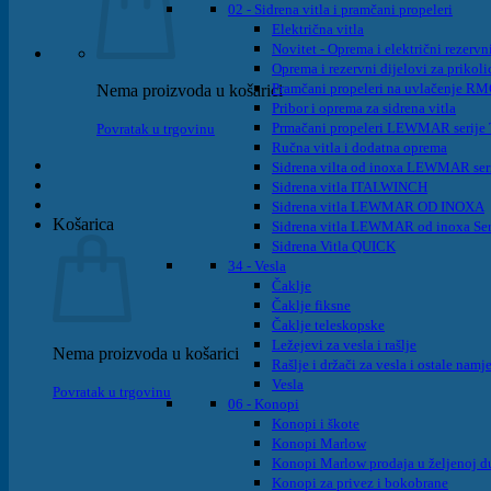
02 - Sidrena vitla i pramčani propeleri
Električna vitla
Novitet - Oprema i električni rezervni
Oprema i rezervni dijelovi za prikoli
Pramčani propeleri na uvlačenje R
Nema proizvoda u košarici
Pribor i oprema za sidrena vitla
Prmačani propeleri LEWMAR serije T
Povratak u trgovinu
Ručna vitla i dodatna oprema
Sidrena vilta od inoxa LEWMAR ser
Sidrena vitla ITALWINCH
Sidrena vitla LEWMAR OD INOXA
Košarica
Sidrena vitla LEWMAR od inoxa Ser
Sidrena Vitla QUICK
34 - Vesla
Čaklje
Čaklje fiksne
Čaklje teleskopske
Ležejevi za vesla i rašlje
Nema proizvoda u košarici
Rašlje i držači za vesla i ostale namj
Vesla
Povratak u trgovinu
06 - Konopi
Konopi i škote
Konopi Marlow
Konopi Marlow prodaja u željenoj d
Konopi za privez i bokobrane