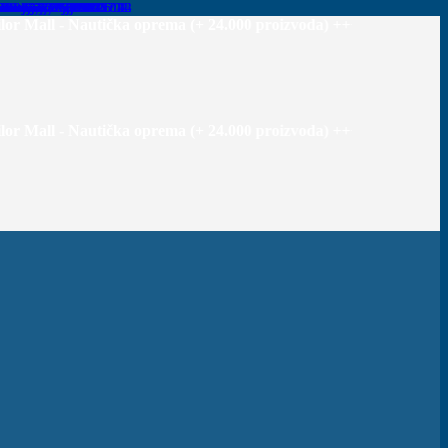
 Nautička oprema (+ 24.000 proizvoda) +++Priprema narudžbe za 1-
 Nautička oprema (+ 24.000 proizvoda) +++Priprema narudžbe za 1-