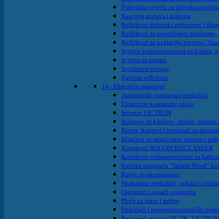
Podvodna svjetla za stijenku plovilia
Rasvjeta stolova i kokpita
Reflektori dubinski prijenosni i fiksn
Reflektori za osvjetljenje platforme; 
Reflektori za uzglavlje kreveta / čita
Svjetla vodonepropusna za kokpit, m
Svjetla za ormare
Svjetlosne poluge
Zglobni reflektori
14 - Električni materijal
Automatski sigrunosni prekidači
Električne komandne ploče
Inverter VICTRON
Izolacije za kablove, spirale, prolaz
Kleme, kablovi i terminali za akumu
Ključevi za upućivanje motora i pri
Konektori BULGIN BUCCANEER
Konektori vodonepropusni za kabl
Kučišta osigurača “Splash-Proof” k
Kutije za akumulatore
Modularni prekidači, utikači i utični
Osigurači i nosači osigurača
Ploče za masu i pribor
Prekidači i magnetsko-termički prek
Pretvarači napona DC/DC VICTRON