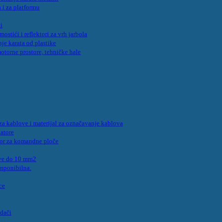
 i za platformu
i
mostići i reflektori za vrh jarbola
nje karata od plastike
otorne prostore, tehničke hale
i za kablove i materijal za označavanje kablova
latore
bor za komandne ploče
ove do 10 mm2
omponibilna.
ce
idači