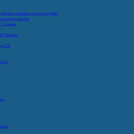
 dijelovi za kolica za prijevoz barki
ce za vuču plovila
MC Lewmar
T thruster
ija VX
ija V
ene
užini