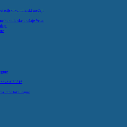
acijski kormilarski uređaji
ične kormilarske uređaje Vetus
eđaje
ore
legure
inoxa AISI 316
dizirane lake legure