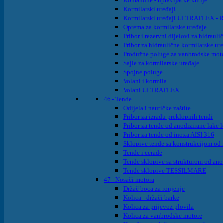
Komandne - upravljačke kutije
Kormilarski uređaji
Kormilarski uređaji ULTRAFLEX - Rot
Oprema za kormilarske uređaje
Pribor i rezervni dijelovi za hidraul
Pribor za hidraulične kormilarske ur
Produžne poluge za vanbrodske mot
Sajle za kormilarske uređaje
Spojne poluge
Volani i kormila
Volani ULTRAFLEX
46 - Tende
Odijela i nautičke zaštite
Pribor za izradu preklopnih tendi
Pribor za tende od anodizirane lake 
Pribor za tende od inoxa AISI 316
Sklopive tende sa konstrukcijom od 
Tende i cerade
Tende sklopive sa strukturom od ano
Tende sklopive TESSILMARE
47 - Nosači motora
Držač boca za ronjenje
Kolica - držači barke
Kolica za prijevoz plovila
Kolica za vanbrodske motore