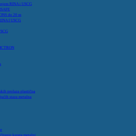
renjem RINA i USCG
VISAFE
IONS do 20 m
 RINA I USCG
 USCG
t VICTRON
p
kih prolaza plastična
jućih staza metalna
ke
 čitanje karata metalni