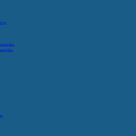
tije
umenjaka
umenjaka
ma