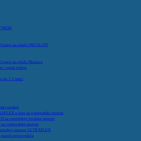
VICTRON
ljučivanje na obalu OSCULATI
jučivanje na obalu Marinco
e i ostali pribor
ve do 1,2 mm2
rski uređaji
TRAFLEX u kitu za vanbrodske motore
US za unutrašnje brodske motore
us za vanbrodske motore
 unutrašnje motore ULTRAFLEX
e raznih proizvođača