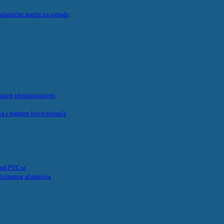
 elastične mreže za ograde
panog ubrizgavanjem
a i regatne bove/plutače
e od PVC-a
diziranog aluminija