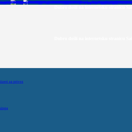
Dobro došli na internetsku stranicu Sailor Mall -
Dobro došli na internetsku stranicu Sailor Mall -
tizeri za privez
singa