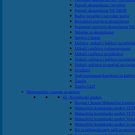
Punjači akumulatora i inverteri
Punjači akumulatora VICTRON
Radne stezaljke i razvodne kutije
Regulatori punjenja akumulatora
Separatori punjenja akumulatora 
Sklopke za akumulatore
Spojevi i faston
Utičnice, utikači i kablovi za prik
Utikači i utičnice vodonepropusni
Utikači i utičnice za prikolice
Utikači, utičnice i kablovi za prikl
Utikači, utičnice za upaljač za cigaret
Uvodnici
Vodonepropusni konektori za kablo
Žarulje
Žarulje LED
Motonautika i oprema za motore
45 - Kormilarski uređaji
Baystar i Seastar Hidraulični kormila
Hidraulični kormilarski uređaji UL
Hidraulični kormilarski uređaji VET
Hidraulični kormilarski uređaji Vet
Hidraulični kormilarski uređaji za
Kit za prilagođavanje sajli na motor