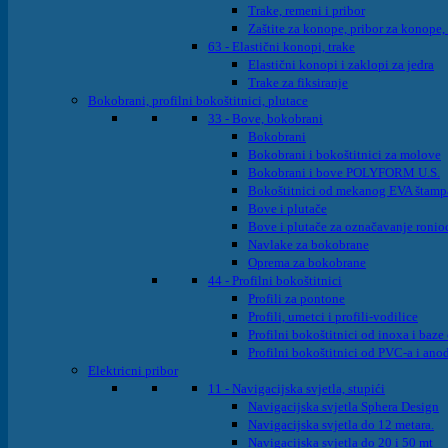
Trake, remeni i pribor
Zaštite za konope, pribor za konope,
63 - Elastični konopi, trake
Elastični konopi i zaklopi za jedra
Trake za fiksiranje
Bokobrani, profilni bokoštitnici, plutace
33 - Bove, bokobrani
Bokobrani
Bokobrani i bokoštitnici za molove
Bokobrani i bove POLYFORM U.S.
Bokoštitnici od mekanog EVA štam
Bove i plutače
Bove i plutače za označavanje ronioc
Navlake za bokobrane
Oprema za bokobrane
44 - Profilni bokoštitnici
Profili za pontone
Profili, umetci i profili-vodilice
Profilni bokoštitnici od inoxa i baz
Profilni bokoštitnici od PVC-a i ano
Elektricni pribor
11 - Navigacijska svjetla, stupići
Navigacijska svjetla Sphera Design
Navigacijska svjetla do 12 metara.
Navigacijska svjetla do 20 i 50 mt