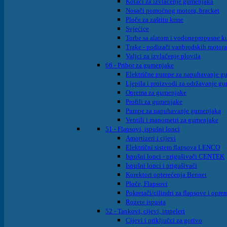
Kotači za izvlačenje gumenjaka
Nosači pomoćnog motora, bracket
Ploče za zaštitu krme
Svjećice
Torbe sa alatom i vodonepropusne ku
Trake - podizači vanbrodskih motora
Valjci za izvlačenje plovila
66 - Pribor za gumenjake
Električne pumpe za napuhavanje g
Ljepila i proizvodi za održavanje g
Oprema za gumenjake
Profili za gumenjake
Pumpe za napuhavanje gumenjaka
Ventili i manometri za gumenjake
51 - Flapsovi, ispušni lonci
Amortizeri i cijevi
Električni sistem flapsova LENCO
Ispušni lonci - prigušivači CENTEK
Ispušni lonci i prigušivači
Korektori opterećenja Bennet
Ploče, Flapsovi
Pokretači/cilindri za flapsove i opre
Rozete ispusta
52 - Tankovi, cijevi, impeleri
Cijevi i priključci za gorivo