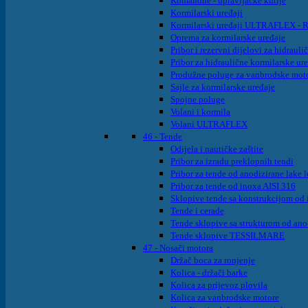
Komandne - upravljačke kutije
Kormilarski uređaji
Kormilarski uređaji ULTRAFLEX - Rot
Oprema za kormilarske uređaje
Pribor i rezervni dijelovi za hidraul
Pribor za hidraulične kormilarske ur
Produžne poluge za vanbrodske mot
Sajle za kormilarske uređaje
Spojne poluge
Volani i kormila
Volani ULTRAFLEX
46 - Tende
Odijela i nautičke zaštite
Pribor za izradu preklopnih tendi
Pribor za tende od anodizirane lake 
Pribor za tende od inoxa AISI 316
Sklopive tende sa konstrukcijom od 
Tende i cerade
Tende sklopive sa strukturom od ano
Tende sklopive TESSILMARE
47 - Nosači motora
Držač boca za ronjenje
Kolica - držači barke
Kolica za prijevoz plovila
Kolica za vanbrodske motore