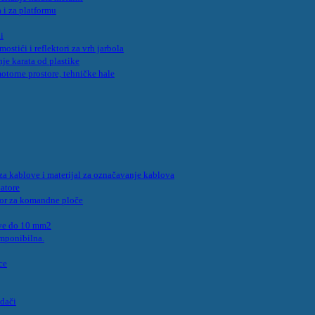
 i za platformu
i
mostići i reflektori za vrh jarbola
nje karata od plastike
otorne prostore, tehničke hale
i za kablove i materijal za označavanje kablova
latore
bor za komandne ploče
ove do 10 mm2
omponibilna.
ce
idači