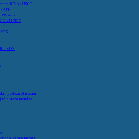
renjem RINA i USCG
VISAFE
IONS do 20 m
 RINA I USCG
 USCG
t VICTRON
p
kih prolaza plastična
jućih staza metalna
ke
 čitanje karata metalni