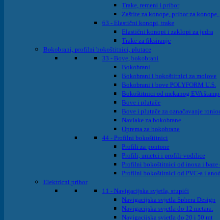
Trake, remeni i pribor
Zaštite za konope, pribor za konope,
63 - Elastični konopi, trake
Elastični konopi i zaklopi za jedra
Trake za fiksiranje
Bokobrani, profilni bokoštitnici, plutace
33 - Bove, bokobrani
Bokobrani
Bokobrani i bokoštitnici za molove
Bokobrani i bove POLYFORM U.S.
Bokoštitnici od mekanog EVA štam
Bove i plutače
Bove i plutače za označavanje ronioc
Navlake za bokobrane
Oprema za bokobrane
44 - Profilni bokoštitnici
Profili za pontone
Profili, umetci i profili-vodilice
Profilni bokoštitnici od inoxa i baz
Profilni bokoštitnici od PVC-a i ano
Elektricni pribor
11 - Navigacijska svjetla, stupići
Navigacijska svjetla Sphera Design
Navigacijska svjetla do 12 metara.
Navigacijska svjetla do 20 i 50 mt