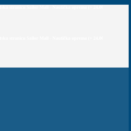
cu Sailor Mall - Nautička oprema (+ 24.000 proizvoda) +++Priprem
cu Sailor Mall - Nautička oprema (+ 24.000 proizvoda) +++Priprem