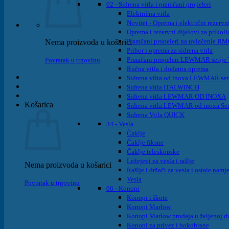
02 - Sidrena vitla i pramčani propeleri
Električna vitla
Novitet - Oprema i električni rezervni
Oprema i rezervni dijelovi za prikoli
Pramčani propeleri na uvlačenje R
Nema proizvoda u košarici
Pribor i oprema za sidrena vitla
Prmačani propeleri LEWMAR serije T
Povratak u trgovinu
Ručna vitla i dodatna oprema
Sidrena vilta od inoxa LEWMAR ser
Sidrena vitla ITALWINCH
Sidrena vitla LEWMAR OD INOXA
Košarica
Sidrena vitla LEWMAR od inoxa Ser
Sidrena Vitla QUICK
34 - Vesla
Čaklje
Čaklje fiksne
Čaklje teleskopske
Ležejevi za vesla i rašlje
Nema proizvoda u košarici
Rašlje i držači za vesla i ostale namj
Vesla
Povratak u trgovinu
06 - Konopi
Konopi i škote
Konopi Marlow
Konopi Marlow prodaja u željenoj d
Konopi za privez i bokobrane