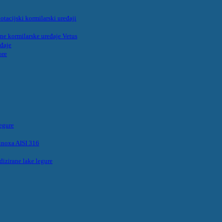
acijski kormilarski uređaji
ične kormilarske uređaje Vetus
eđaje
ore
legure
inoxa AISI 316
dizirane lake legure