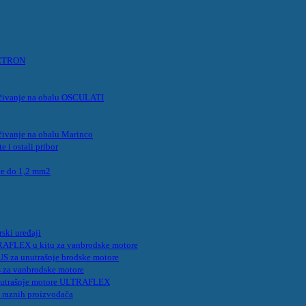
VICTRON
ljučivanje na obalu OSCULATI
jučivanje na obalu Marinco
e i ostali pribor
ve do 1,2 mm2
rski uređaji
TRAFLEX u kitu za vanbrodske motore
US za unutrašnje brodske motore
us za vanbrodske motore
 unutrašnje motore ULTRAFLEX
e raznih proizvođača