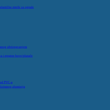
 elastične mreže za ograde
panog ubrizgavanjem
a i regatne bove/plutače
e od PVC-a
diziranog aluminija