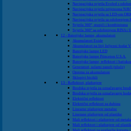
Navigacijska svjetla Evoled s odob
Navigacijska svjetla prijenosna NA
Navigacijska svjetla sa LED-om OR
Navigacijska svjetla sa odobrenjem
Svjetla 360°, stupići i kombinirana
Svjetla 360° sa odobrenjem RINA i
12 - Baterijske lampe, akumulatori
Akumulatori Exide
Akumulatori na litij željezni fosfa
Baterijske lampe LED
Baterijske lampe Princeton U.S.A.
Baterijske lampe, reflektori i batisko
Generatori, solarni paneli (ploče)
Oprema za akumulatore
Sklopivi bicikli
13 - Reflektori, plafonjere
Brodska svjetla za označavanje brods
Brodska svjetla za označavanje hoda
Električni reflektori
Električni reflektori za dubinu
Linearne plafonjere metalne
Linerane plafonjere od plastike
Mali reflektori i plafonjere od metala
Mali reflektori i plafonjere od plasti
Mali reflektori za uzglavlje kreveta /