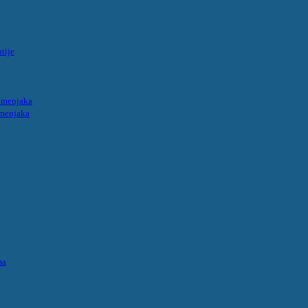
tije
umenjaka
umenjaka
ma