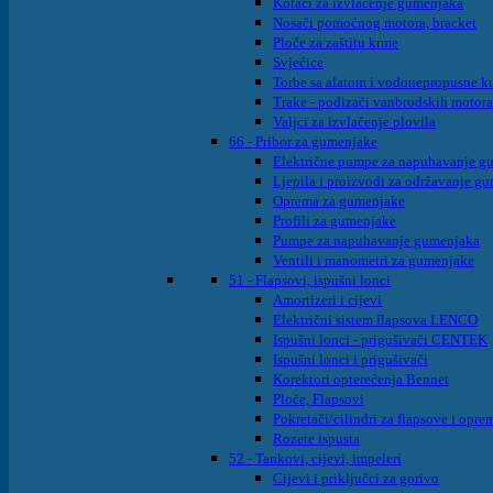
Kotači za izvlačenje gumenjaka
Nosači pomoćnog motora, bracket
Ploče za zaštitu krme
Svjećice
Torbe sa alatom i vodonepropusne ku
Trake - podizači vanbrodskih motora
Valjci za izvlačenje plovila
66 - Pribor za gumenjake
Električne pumpe za napuhavanje g
Ljepila i proizvodi za održavanje g
Oprema za gumenjake
Profili za gumenjake
Pumpe za napuhavanje gumenjaka
Ventili i manometri za gumenjake
51 - Flapsovi, ispušni lonci
Amortizeri i cijevi
Električni sistem flapsova LENCO
Ispušni lonci - prigušivači CENTEK
Ispušni lonci i prigušivači
Korektori opterećenja Bennet
Ploče, Flapsovi
Pokretači/cilindri za flapsove i opre
Rozete ispusta
52 - Tankovi, cijevi, impeleri
Cijevi i priključci za gorivo