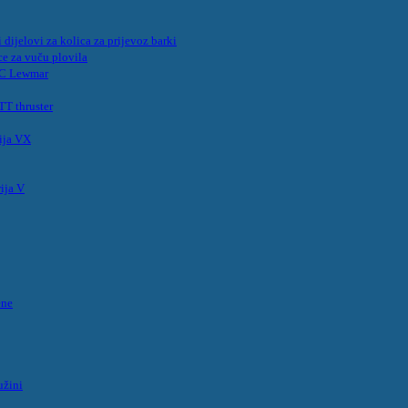
 dijelovi za kolica za prijevoz barki
ce za vuču plovila
MC Lewmar
T thruster
ija VX
ija V
ene
užini