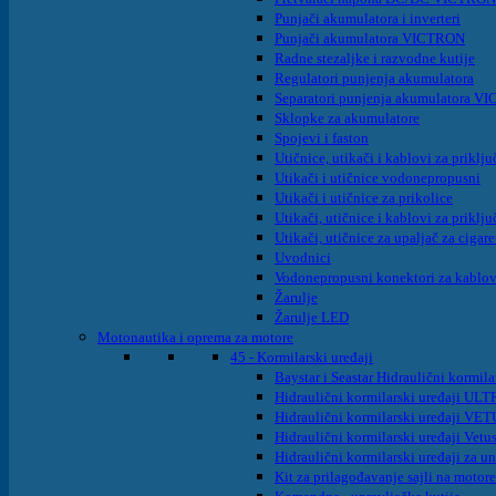
Punjači akumulatora i inverteri
Punjači akumulatora VICTRON
Radne stezaljke i razvodne kutije
Regulatori punjenja akumulatora
Separatori punjenja akumulatora 
Sklopke za akumulatore
Spojevi i faston
Utičnice, utikači i kablovi za prik
Utikači i utičnice vodonepropusni
Utikači i utičnice za prikolice
Utikači, utičnice i kablovi za prikl
Utikači, utičnice za upaljač za cigaret
Uvodnici
Vodonepropusni konektori za kablo
Žarulje
Žarulje LED
Motonautika i oprema za motore
45 - Kormilarski uređaji
Baystar i Seastar Hidraulični kormila
Hidraulični kormilarski uređaji UL
Hidraulični kormilarski uređaji VET
Hidraulični kormilarski uređaji Vet
Hidraulični kormilarski uređaji za
Kit za prilagođavanje sajli na motor