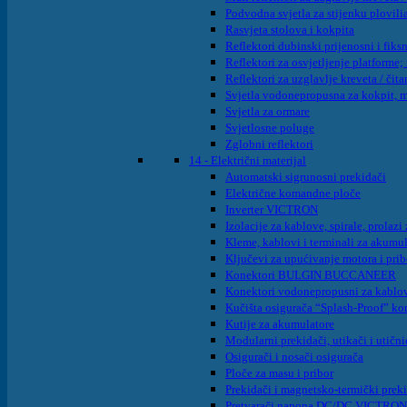
Podvodna svjetla za stijenku plovilia
Rasvjeta stolova i kokpita
Reflektori dubinski prijenosni i fiksn
Reflektori za osvjetljenje platforme; 
Reflektori za uzglavlje kreveta / čita
Svjetla vodonepropusna za kokpit, m
Svjetla za ormare
Svjetlosne poluge
Zglobni reflektori
14 - Električni materijal
Automatski sigrunosni prekidači
Električne komandne ploče
Inverter VICTRON
Izolacije za kablove, spirale, prolaz
Kleme, kablovi i terminali za akumu
Ključevi za upućivanje motora i pri
Konektori BULGIN BUCCANEER
Konektori vodonepropusni za kabl
Kučišta osigurača “Splash-Proof” k
Kutije za akumulatore
Modularni prekidači, utikači i utični
Osigurači i nosači osigurača
Ploče za masu i pribor
Prekidači i magnetsko-termički prek
Pretvarači napona DC/DC VICTRON