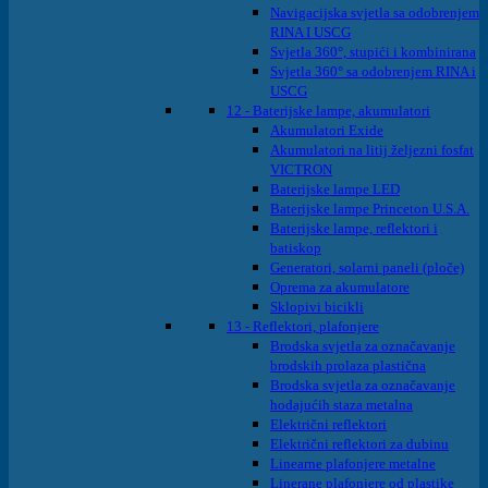
Navigacijska svjetla sa odobrenjem
RINA I USCG
Svjetla 360°, stupići i kombinirana
Svjetla 360° sa odobrenjem RINA i
USCG
12 - Baterijske lampe, akumulatori
Akumulatori Exide
Akumulatori na litij željezni fosfat
VICTRON
Baterijske lampe LED
Baterijske lampe Princeton U.S.A.
Baterijske lampe, reflektori i
batiskop
Generatori, solarni paneli (ploče)
Oprema za akumulatore
Sklopivi bicikli
13 - Reflektori, plafonjere
Brodska svjetla za označavanje
brodskih prolaza plastična
Brodska svjetla za označavanje
hodajućih staza metalna
Električni reflektori
Električni reflektori za dubinu
Linearne plafonjere metalne
Linerane plafonjere od plastike