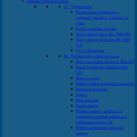
Oprema i pribor od inoxa
37 - Vijčana roba
Komponente za fiksiranje;
osigurači, stezalice, poklopci za
vijke
Kutije sa raznim vijcima
Vijci i matice inox: A2 - AISI 304
Vijci i matice od inoxa: A4 - AISI
316
Vijci u blisterima
38 - Vijčana roba, pribor od inoxa
Brave na prislon od inoxa AISI 316
Brave ugradbene od inoxa AISI
316
Brave za vrata
Držači i ručke za brodska spremišta
Električni podizači
Lokoti
Mini zatvarač
Ovalni šarniri
Plinske opruge - zadržači za
podizanje palubnih poklopaca,
poklopaca motora, itd.
Pločice za fiksiranje plinskih
opruga