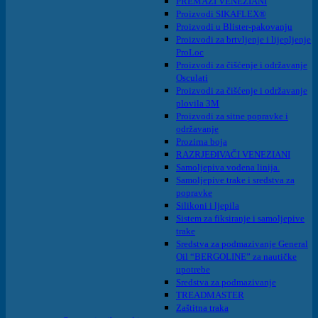
PREMAZI VENEZIANI
Proizvodi SIKAFLEX®
Proizvodi u Blister-pakovanju
Proizvodi za brtvljenje i lijepljenje
ProLoc
Proizvodi za čišćenje i održavanje
Osculati
Proizvodi za čišćenje i održavanje
plovila 3M
Proizvodi za sitne popravke i
održavanje
Prozirna boja
RAZRJEĐIVAČI VENEZIANI
Samoljepiva vodena linija.
Samoljepive trake i sredstva za
popravke
Silikoni i ljepila
Sistem za fiksiranje i samoljepive
trake
Sredstva za podmazivanje General
Oil “BERGOLINE” za nautičke
upotrebe
Sredstva za podmazivanje
TREADMASTER
Zaštitna traka