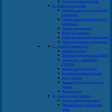
Valjci za izvlačenje plovila
66 - Pribor za gumenjake
Električne pumpe za napuhavanje
gumenjaka
Ljepila i proizvodi za održavanje
gumenjaka
Oprema za gumenjake
Profili za gumenjake
Pumpe za napuhavanje gumenjaka
Ventili i manometri za gumenjake
51 - Flapsovi, ispušni lonci
Amortizeri i cijevi
Električni sistem flapsova LENCO
Ispušni lonci - prigušivači
CENTEK
Ispušni lonci i prigušivači
Korektori opterećenja Bennet
Ploče, Flapsovi
Pokretači/cilindri za flapsove i
oprema
Rozete ispusta
52 - Tankovi, cijevi, impeleri
Cijevi i priključci za gorivo
Deumidifikatori - odvlaživači
zraka