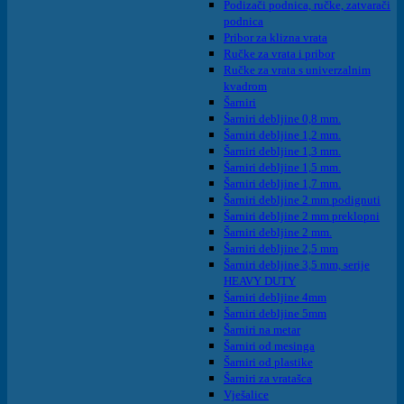
Podizači podnica, ručke, zatvarači
podnica
Pribor za klizna vrata
Ručke za vrata i pribor
Ručke za vrata s univerzalnim
kvadrom
Šarniri
Šarniri debljine 0,8 mm.
Šarniri debljine 1,2 mm.
Šarniri debljine 1,3 mm.
Šarniri debljine 1,5 mm.
Šarniri debljine 1,7 mm.
Šarniri debljine 2 mm podignuti
Šarniri debljine 2 mm preklopni
Šarniri debljine 2 mm.
Šarniri debljine 2,5 mm
Šarniri debljine 3,5 mm, serije
HEAVY DUTY
Šarniri debljine 4mm
Šarniri debljine 5mm
Šarniri na metar
Šarniri od mesinga
Šarniri od plastike
Šarniri za vratašca
Vješalice