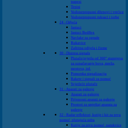
trapezi
Tepisi
Vodonepropusni džepovi i vrećice
Vodonepropusni ruksaci i torbe
24 - Odjeća
Jastuci
Jastuci Bedflex
Navlake za ograde
Rukavice
Zaštitna odijela i čizme
30 - Distress signals
Plutače/svjetla od 360° stupnjeva
za označavanje bova, mreža,
mostova, itd.
Pomorska signalizacija
Rakete i signali za pomoć
Svjetleće plutače
31 - Aparati za gašenje
Aparati za gašenje
Prijenosni aparati za gašenje
Prostori za smještaj aparata za
gašenje
32 - Radar reflektori, kutije i kit za prvu
pomoć, plutajuća sidra
Kutije za prvu pomoć, narukvice