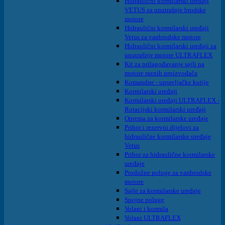
Hidraulični kormilarski uređaji
VETUS za unutrašnje brodske
motore
Hidraulični kormilarski uređaji
Vetus za vanbrodske motore
Hidraulični kormilarski uređaji za
unutrašnje motore ULTRAFLEX
Kit za prilagođavanje sajli na
motore raznih proizvođača
Komandne - upravljačke kutije
Kormilarski uređaji
Kormilarski uređaji ULTRAFLEX -
Rotacijski kormilarski uređaji
Oprema za kormilarske uređaje
Pribor i rezervni dijelovi za
hidraulične kormilarske uređaje
Vetus
Pribor za hidraulične kormilarske
uređaje
Produžne poluge za vanbrodske
motore
Sajle za kormilarske uređaje
Spojne poluge
Volani i kormila
Volani ULTRAFLEX