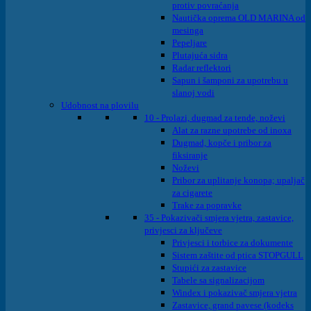
protiv povraćanja
Nautička oprema OLD MARINA od
mesinga
Pepeljare
Plutajuća sidra
Radar reflektori
Sapun i šamponi za upotrebu u
slanoj vodi
Udobnost na plovilu
10 - Prolazi, dugmad za tende, noževi
Alat za razne upotrebe od inoxa
Dugmad, kopče i pribor za
fiksiranje
Noževi
Pribor za uplitanje konopa; upaljač
za cigarete
Trake za popravke
35 - Pokazivači smjera vjetra, zastavice,
privjesci za ključeve
Privjesci i torbice za dokumente
Sistem zaštite od ptica STOPGULL
Stupići za zastavice
Tabele sa signalizacijom
Windex i pokazivač smjera vjetra
Zastavice, grand pavese (kodeks