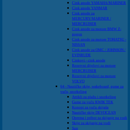
Cink anode YAMAHA/MARINER
Cink anode YANMAR
Cink anode za
MERCURY/MARINER /
MERCRUISER
Cink anode za motore BMW Z-
pogon
Cink anode za motore TOHATSU -
NISSAN
Cink anode za OMC / JOHNSON /
EVINRUDE
Cinkovi - cink anode
Rezervni dijelovi za motore
MERCRUISER
Rezervni dijelovi za motore
VOLVO
64 - Nautičke skije, wakeboard, gume za
vuču, snorkeling
Artikli za plažu i snorkeling
Gume za vuču KWIK TEK
Konopi za vuču skijaša
Nautičke skije DEVOCEAN
Oprema i pribor za skijanje na vodi
Skije za skijanje na vodi
Sup