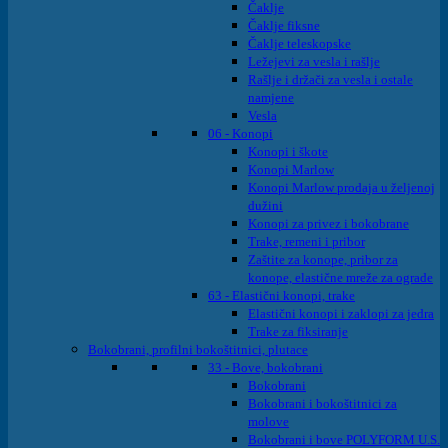
Čaklje
Čaklje fiksne
Čaklje teleskopske
Ležejevi za vesla i rašlje
Rašlje i držači za vesla i ostale
namjene
Vesla
06 - Konopi
Konopi i škote
Konopi Marlow
Konopi Marlow prodaja u željenoj
dužini
Konopi za privez i bokobrane
Trake, remeni i pribor
Zaštite za konope, pribor za
konope, elastične mreže za ograde
63 - Elastični konopi, trake
Elastični konopi i zaklopi za jedra
Trake za fiksiranje
Bokobrani, profilni bokoštitnici, plutace
33 - Bove, bokobrani
Bokobrani
Bokobrani i bokoštitnici za
molove
Bokobrani i bove POLYFORM U.S.