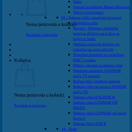
Sidra
Sistemi za sidrenje Master Mooring
Valjci i koloturnici
02 - Sidrena vitla i pramčani propeleri
Električna vitla
Nema proizvoda u košarici
Novitet - Oprema i električni
rezervni dijelovi za kolica za
Povratak u trgovinu
prijevoz barki
Oprema i rezervni dijelovi za
prikolice za vuču plovila
Pramčani propeleri na uvlačenje
Košarica
RMC Lewmar
Pribor i oprema za sidrena vitla
Prmačani propeleri LEWMAR
serije TT thruster
Ručna vitla i dodatna oprema
Sidrena vilta od inoxa LEWMAR
serija VX
Nema proizvoda u košarici
Sidrena vitla ITALWINCH
Sidrena vitla LEWMAR OD
Povratak u trgovinu
INOXA
Sidrena vitla LEWMAR od inoxa
Serija V
Sidrena Vitla QUICK
34 - Vesla