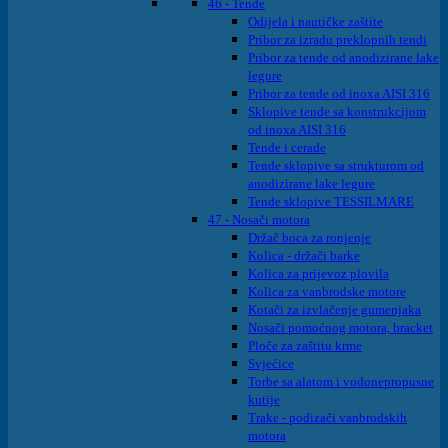
46 - Tende
Odijela i nautičke zaštite
Pribor za izradu preklopnih tendi
Pribor za tende od anodizirane lake
legure
Pribor za tende od inoxa AISI 316
Sklopive tende sa konstrukcijom
od inoxa AISI 316
Tende i cerade
Tende sklopive sa strukturom od
anodizirane lake legure
Tende sklopive TESSILMARE
47 - Nosači motora
Držač boca za ronjenje
Kolica - držači barke
Kolica za prijevoz plovila
Kolica za vanbrodske motore
Kotači za izvlačenje gumenjaka
Nosači pomoćnog motora, bracket
Ploče za zaštitu krme
Svjećice
Torbe sa alatom i vodonepropusne
kutije
Trake - podizači vanbrodskih
motora