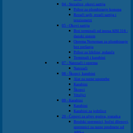
04 - Stezalice, okovi sartija
Pribor za plombiranje konopa
Rezači sajli, rezači sartija i
tenziometri
05 - Okovi sartija
Brzi terminali od inoxa AISI 316 -
danski sistem
Oprema Norseman za plombiranje
bez prešanja
Pribor za lifeline, redanče
Terminali i karabini
07 - Natezači i oprema
Natezači
08 - Škopci, karabini
Alat za razne upotrebe
Karabini
Škopci
Vrtuljci
09 - Karabini
Karabini
Karabini za jedrilice
20 - Čepovi za uljev goriva, vratašca
Brodski spremnici, bočni džepovi,
spremnici za razne predmete od
ABS-a