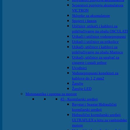
Separatori punjenja akumulatora
VICTRON
Sklopke za akumulatore
Spojevi i faston
Utičnice, utikači i kablovi za
priključivanje na obalu OSCULATI
Utikači i utičnice vodonepropusni
Utikači i utičnice za prikolice
Utikači, utičnice i kablovi za
priključivanje na obalu Marinco
Utikači, utičnice za upaljač za
cigarete i ostali pribor
Uvodnici
Vodonepropusni konektori za
kablove do 1,2 mm2
Žarulje
Žarulje LED
Motonautika i oprema za motore
45 - Kormilarski uređaji
Baystar i Seastar Hidraulični
kormilarski uređaji
Hidraulični kormilarski uređaji
ULTRAFLEX u kitu za vanbrodske
motore