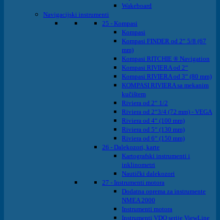
Wakeboard
Navigacijski instrumenti
25 - Kompasi
Kompasi
Kompasi FINDER od 2“ 5/8 (67
mm)
Kompasi RITCHIE ® Navigation
Kompasi RIVIERA od 2“
Kompasi RIVIERA od 3“ (80 mm)
KOMPASI RIVIERA sa mekanim
kučištem
Riviera od 2“ 1/2
Riviera od 2“3/4 (72 mm) - VEGA
Riviera od 4“ (100 mm)
Riviera od 5“ (130 mm)
Riviera od 6“ (150 mm)
26 - Dalekozori, karte
Kartografski instrumenti i
inklinometri
Nautički dalekozori
27 - Instrumenti motora
Dodatna oprema za instrumente
NMEA 2000
Instrumenti motora
Instrumenti VDO serije ViewLine