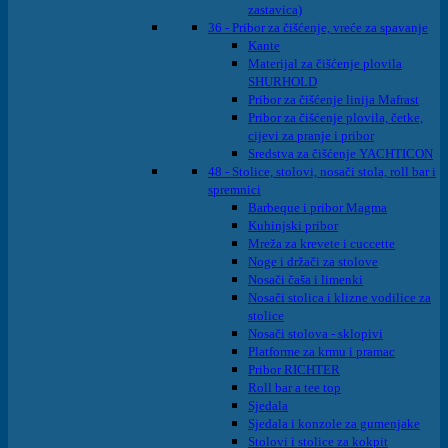
zastavica)
36 - Pribor za čišćenje, vreće za spavanje
Kante
Materijal za čišćenje plovila
SHURHOLD
Pribor za čišćenje linija Mafrast
Pribor za čišćenje plovila, četke,
cijevi za pranje i pribor
Sredstva za čišćenje YACHTICON
48 - Stolice, stolovi, nosači stola, roll bar i
spremnici
Barbeque i pribor Magma
Kuhinjski pribor
Mreža za krevete i cuccette
Noge i držači za stolove
Nosači čaša i limenki
Nosači stolica i klizne vodilice za
stolice
Nosači stolova - sklopivi
Platforme za krmu i pramac
Pribor RICHTER
Roll bar a tee top
Sjedala
Sjedala i konzole za gumenjake
Stolovi i stolice za kokpit