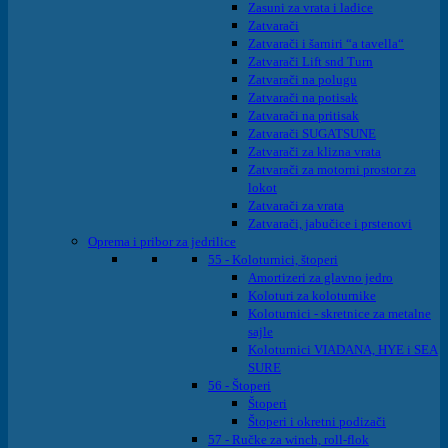
Zasuni za vrata i ladice
Zatvarači
Zatvarači i šarniri “a tavella“
Zatvarači Lift snd Turn
Zatvarači na polugu
Zatvarači na potisak
Zatvarači na pritisak
Zatvarači SUGATSUNE
Zatvarači za klizna vrata
Zatvarači za motorni prostor za
lokot
Zatvarači za vrata
Zatvarači, jabučice i prstenovi
Oprema i pribor za jedrilice
55 - Koloturnici, štoperi
Amortizeri za glavno jedro
Koloturi za koloturnike
Koloturnici - skretnice za metalne
sajle
Koloturnici VIADANA, HYE i SEA
SURE
56 - Štoperi
Štoperi
Štoperi i okretni podizači
57 - Ručke za winch, roll-flok