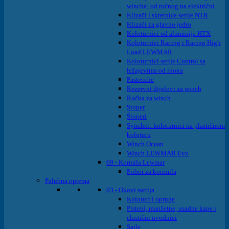
wincha: od ručnog na električni
Klizači i skretnice serije NTR
Klizači za glavno jedro
Koloturnici od aluminija HTX
Koloturnici Racing i Racing High
Load LEWMAR
Koloturnici serije Control sa
ležajevima od inoxa
Pastecche
Rezervni dijelovi za winch
Ručka za winch
Stoper
Štoperi
Synchro: koloturnici na plastičnom
koloturu
Winch Ocean
Winch LEWMAR Evo
69 - Kormila Lewmar
Pribor za korimila
Palubna oprema
03 - Okovi sartija
Koloturi i opruge
Prsteni, manžetne, usadne kape i
elastični uvodnici
Sajle