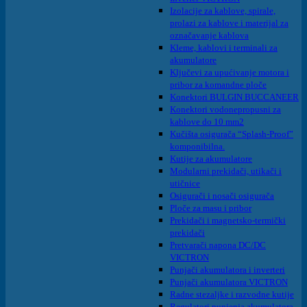
Izolacije za kablove, spirale,
prolazi za kablove i materijal za
označavanje kablova
Kleme, kablovi i terminali za
akumulatore
Ključevi za upućivanje motora i
pribor za komandne ploče
Konektori BULGIN BUCCANEER
Konektori vodonepropusni za
kablove do 10 mm2
Kučišta osigurača “Splash-Proof”
komponibilna.
Kutije za akumulatore
Modularni prekidači, utikači i
utičnice
Osigurači i nosači osigurača
Ploče za masu i pribor
Prekidači i magnetsko-termički
prekidači
Pretvarači napona DC/DC
VICTRON
Punjači akumulatora i inverteri
Punjači akumulatora VICTRON
Radne stezaljke i razvodne kutije
Regulatori punjenja akumulatora