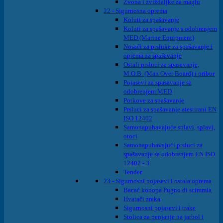
Zvona i zviždaljke za maglu
22 - Sigurnosna oprema
Koluti za spašavanje
Koluti za spašavanje s odobrenjem
MED (Marine Equipment)
Nosači za prsluke za spašavanje i
oprema za spašavanje
Ostali prsluci za spasavanje,
M.O.B. (Man Over Board) i pribor
Pojasevi za spasavanje sa
odobrenjem MED
Potkove za spašavanje
Prsluci za spašavanje atestirani EN
ISO 12402
Samonapuhavajuće splavi, splavi,
otoci
Samonapuhavajući prsluci za
spašavanje sa odobrenjem EN ISO
12402 - 3
Tender
23 - Sigurnosni pojasevi i ostala oprema
Bacač konopa Pugno di scimmia
Hvatači zraka
Sigurnosni pojasevi i trake
Stolica za penjanje na jarbol i