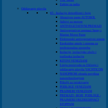
Zaštite za radio
Održavanje plovila
65 - Izolacije deterdženti i boje
Abrazivne paste AUTOSOL
Aditivi za motore
ANTIVEGETATIVNI PREMAZI
Antivegetativni premazi Spray i
Marine Motor Paint
Elektronski antivegetativni sistem
Epoksidne smole i oprema za
profesionalnu upotrebu
Izolacije, izolacijske ploče i
toplinska izolacija
KITOVI VENEZIANI
Linija proizvoda za čišćenje i
održavanje plovila YACHTICON
NANOPROM obrada površina
nanotehnologijom
Pištolji za istiskivanje
PODLOGE VENEZIANI
PRAJMERI VENEZIANI
PREMAZI - BOJE, PODLOGE -
PRAJMERI I REZREDJIVAĆI
STOPPANI