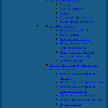
Mostići
Mostići i prstenovi
Privezi
Prsteni od sjajnog inoxa
Prsteni preklopni Pad-Eye
40 - Bitve i zjevače
Bitve od inoxa AISI 316
Bitve plastične
Bitve sklopive od inoxa
Bitve, izjevače, ručke od
kromiranog mesinga
Bitve, zjevače i prolazi od
anodiziranog aluminija
Zjevače od inoxa
41 - Ograde, njihovi dijelovi i nosači
štapova za pecanje
Baze i spojevi za ograde od
aluminija
Baze i spojevi za ograde od inoxa
Baze i spojevi za ograde od
kromiranog mesinga
Cijevi od inoxa i lake legure
Nosači štapa za pecanje i pribor
Ograde od inoxa