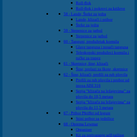
Roll-flok
Roll-flok i pokrovi za križeve
58 - Lande, Šteke za jedra
Lande, klizači i pribor
Šteke za jedra
59 - Stepenice za jarbol
Stepenice za jarbol
60 - Tanguni, produžetak kormila
Glave tanguna i nosači tanguna
Teleskopski produžeci kormila i
ručke za trapez
61 - Skretnice, šine, klizači
Šine, prolazi za škote, skretnice
62 - Šine, klizači, profili za rub plovila
Profili za rub plovila i probor od
inoxa AISI 316
Serija “klizača na ležajevima” za
plovila do 10,5 metara
Serija “klizača na ležajevima” za
plovila do 11,5 metara
67 - Pribor Pfeiffer od legure
Stini pribor za jedrilice
68 - Oprema Lewmar
Organiser
Kit za pretvaranje self-tailing