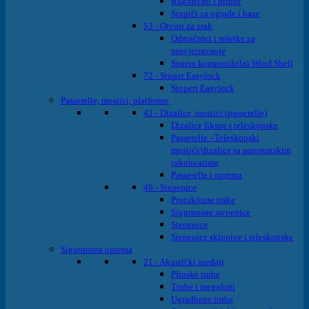
Rukohvati i pribor
Stupići za ograde i baze
53 - Otvori za zrak
Odzračnici i rešetke za
provjetravanje
Sistem komponibilni Wind Shell
72 - Stoper Easylock
Stoperi Easylock
Passerelle, mostici, platforme
42 - Dizalice, mostići (passerelle)
Dizalice fiksne i teleskopske
Passerelle - Teleskopski
mostići/dizalice sa automatskim
rukohvatima
Passerelle i oprema
49 - Stepenice
Protuklizne trake
Sigurnosne stepenice
Stepenice
Stepenice sklopive i teleskopske
Sigurnosna oprema
21 - Akustički uređaji
Plinske trube
Trube i megafoni
Ugradbene trube