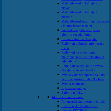
Mali reflektori i plafonjere od
metala
Mali reflektori i plafonjere od
plastike
Mali reflektori za uzglavlje kreveta
/ čitanje karata metalni
Podvodna svjetla za stijenku
plovilia i za platformu
Rasvjeta stolova i kokpita
Reflektori dubinski prijenosni i
fiksni
Reflektori za osvjetljenje
platforme; mostići i reflektori za
vrh jarbola
Reflektori za uzglavlje kreveta /
čitanje karata od plastike
Svjetla vodonepropusna za kokpit,
motorne prostore, tehničke hale
Svjetla za ormare
Svjetlosne poluge
Zglobni reflektori
14 - Električni materijal
Automatski sigrunosni prekidači
Električne komandne ploče
Inverter VICTRON