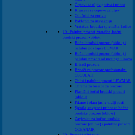
Čepovi za uljev goriva i pribor
Ključevi za čepove za uljev
Odušnici za gorivo
Poklopci za inspekciju
Vratašca, brodska spremišta, ladice
19 - Palubni prozori, vratašca, bočni
brodski prozori - oblò-i
Bočni brodski prozori (oblo-i) i
palubni poklopci BOMAR
Bočni brodski prozori (oblo-i) i
palubni prozori od mesinga i inoxa
Brisači prozora
Brisači za prozore profesionalni
OSCULATI
Obloi i palubni prozori LEWMAR
Oprema za brisače za prozore
Plastični bočni brodski prozori
(oblo-i)
Prizme i okna jasne vidljivosti
Sjenila, zavjese i pribor za bočne
brodske prozore (oblo-e)
Zavjesice za bočne brodske
prozore (oblo-e) i palubne prozore
OCEANAIR
39 - Prsteni i očni vijci