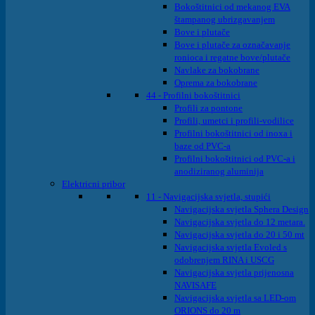
Bokoštitnici od mekanog EVA
štampanog ubrizgavanjem
Bove i plutače
Bove i plutače za označavanje
ronioca i regatne bove/plutače
Navlake za bokobrane
Oprema za bokobrane
44 - Profilni bokoštitnici
Profili za pontone
Profili, umetci i profili-vodilice
Profilni bokoštitnici od inoxa i
baze od PVC-a
Profilni bokoštitnici od PVC-a i
anodiziranog aluminija
Elektricni pribor
11 - Navigacijska svjetla, stupići
Navigacijska svjetla Sphera Design
Navigacijska svjetla do 12 metara.
Navigacijska svjetla do 20 i 50 mt
Navigacijska svjetla Evoled s
odobrenjem RINA i USCG
Navigacijska svjetla prijenosna
NAVISAFE
Navigacijska svjetla sa LED-om
ORIONS do 20 m