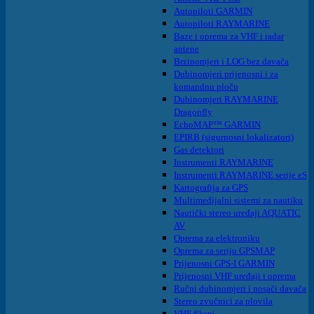
Autopiloti GARMIN
Autopiloti RAYMARINE
Baze i oprema za VHF i radar
antene
Brzinomjeri i LOG bez davača
Dubinomjeri prijenosni i za
komandnu ploču
Dubinomjeri RAYMARINE
Dragonfly
EchoMAP™ GARMIN
EPIRB (sigurnosni lokalizatori)
Gas detektori
Instrumenti RAYMARINE
Instrumenti RAYMARINE serije eS
Kartografija za GPS
Multimedijalni sistemi za nautiku
Nautički stereo uređaji AQUATIC
AV
Oprema za elektroniku
Oprema za seriju GPSMAP
Prijenosni GPS-I GARMIN
Prijenosni VHF uređaji i oprema
Ručni dubinomjeri i nosači davača
Stereo zvučnici za plovila
VHF fiksni