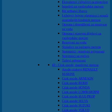
Ekstraktori i ključevi za propelere
Impeleri za vanbrodske motore
Kit serbatoi Marco
Ležajevi, lojene pletenice i nosači
unutrašnjih brodskih motora
Oprema i deterdženti za rezervare
za vodu
Oprema i rezervni dijelovi za
vanbrodske motore
Rezervari za vodu
Slušalice za ispiranje motora
Spremnici - rezervari prijenosni
Spremnici za gorivo
Tuševi prijenosni
43 - Cink anode, manžetne motora
Anode cinkovi RENAULT
MARINE
Cink anode ARNESON
Cink anode BUKH
Cink anode HONDA
Cink anode LOMBARDINI
Cink anode MAX-PROP
Cink anode SELVA
Cink anode SUZUKI
Cink anode VOLVO