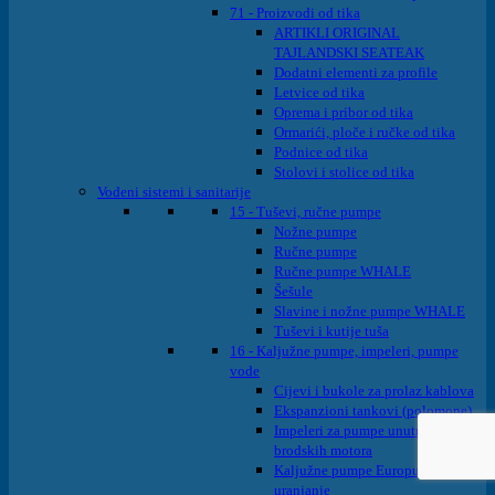
71 - Proizvodi od tika
ARTIKLI ORIGINAL
TAJLANDSKI SEATEAK
Dodatni elementi za profile
Letvice od tika
Oprema i pribor od tika
Ormarići, ploče i ručke od tika
Podnice od tika
Stolovi i stolice od tika
Vodeni sistemi i sanitarije
15 - Tuševi, ručne pumpe
Nožne pumpe
Ručne pumpe
Ručne pumpe WHALE
Šešule
Slavine i nožne pumpe WHALE
Tuševi i kutije tuša
16 - Kaljužne pumpe, impeleri, pumpe
vode
Cijevi i bukole za prolaz kablova
Ekspanzioni tankovi (polomone)
Impeleri za pumpe unutrašnjih
brodskih motora
Kaljužne pumpe Europump na
uranjanje