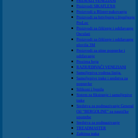
PREMAZI VENEZIANI
Proizvodi SIKAFLEX®
Proizvodi u Blister-pakovanju
Proizvodi za brtvljenje i lijepljenje
ProLoc
Proizvodi za čišćenje i održavanje
Osculati
Proizvodi za čišćenje i održavanje
plovila 3M
Proizvodi za sitne popravke i
održavanje
Prozirna boja
RAZRJEĐIVAČI VENEZIANI
Samoljepiva vodena linija.
Samoljepive trake i sredstva za
popravke
Silikoni i ljepila
Sistem za fiksiranje i samoljepive
trake
Sredstva za podmazivanje General
Oil “BERGOLINE” za nautičke
upotrebe
Sredstva za podmazivanje
TREADMASTER
Zaštitna traka