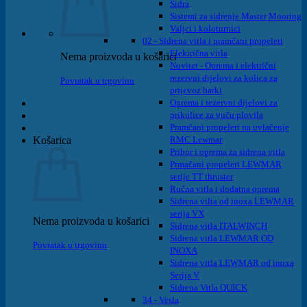
Sidra
Sistemi za sidrenje Master Mooring
Valjci i koloturnici
02 - Sidrena vitla i pramčani propeleri
Električna vitla
Nema proizvoda u košarici
Novitet - Oprema i električni
rezervni dijelovi za kolica za
Povratak u trgovinu
prijevoz barki
Oprema i rezervni dijelovi za
prikolice za vuču plovila
Pramčani propeleri na uvlačenje
Košarica
RMC Lewmar
Pribor i oprema za sidrena vitla
Prmačani propeleri LEWMAR
serije TT thruster
Ručna vitla i dodatna oprema
Sidrena vilta od inoxa LEWMAR
serija VX
Nema proizvoda u košarici
Sidrena vitla ITALWINCH
Sidrena vitla LEWMAR OD
Povratak u trgovinu
INOXA
Sidrena vitla LEWMAR od inoxa
Serija V
Sidrena Vitla QUICK
34 - Vesla