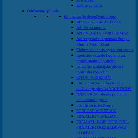
Zaštite za radio
Održavanje plovila
65 - Izolacije deterdženti i boje
Abrazivne paste AUTOSOL
Aditivi za motore
ANTIVEGETATIVNI PREMAZI
Antivegetativni premazi Spray i
Marine Motor Paint
Elektronski antivegetativni sistem
Epoksidne smole i oprema za
profesionalnu upotrebu
Izolacije, izolacijske ploče i
toplinska izolacija
KITOVI VENEZIANI
Linija proizvoda za čišćenje i
održavanje plovila YACHTICON
NANOPROM obrada površina
nanotehnologijom
Pištolji za istiskivanje
PODLOGE VENEZIANI
PRAJMERI VENEZIANI
PREMAZI - BOJE, PODLOGE -
PRAJMERI I REZREDJIVAĆI
STOPPANI