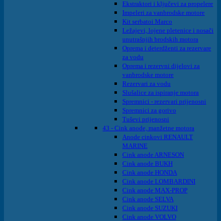
Ekstraktori i ključevi za propelere
Impeleri za vanbrodske motore
Kit serbatoi Marco
Ležajevi, lojene pletenice i nosači
unutrašnjih brodskih motora
Oprema i deterdženti za rezervare
za vodu
Oprema i rezervni dijelovi za
vanbrodske motore
Rezervari za vodu
Slušalice za ispiranje motora
Spremnici - rezervari prijenosni
Spremnici za gorivo
Tuševi prijenosni
43 - Cink anode, manžetne motora
Anode cinkovi RENAULT
MARINE
Cink anode ARNESON
Cink anode BUKH
Cink anode HONDA
Cink anode LOMBARDINI
Cink anode MAX-PROP
Cink anode SELVA
Cink anode SUZUKI
Cink anode VOLVO