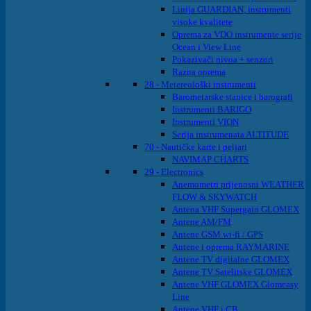
Linija GUARDIAN, instrumenti
visoke kvalitete
Oprema za VDO instrumente serije
Ocean i View Line
Pokazivači nivoa + senzori
Razna oprema
28 - Metereološki instrumenti
Barometarske stanice i barografi
Instrumenti BARIGO
Instrumenti VION
Serija instrumenata ALTITUDE
70 - Nautičke karte i peljari
NAVIMAP CHARTS
29 - Electronics
Anemometri prijenosni WEATHER
FLOW & SKYWATCH
Antena VHF Supergain GLOMEX
Antene AM/FM
Antene GSM wi-fi / GPS
Antene i oprema RAYMARINE
Antene TV digitalne GLOMEX
Antene TV Satelitske GLOMEX
Antene VHF GLOMEX Glomeasy
Line
Antene VHF i CB