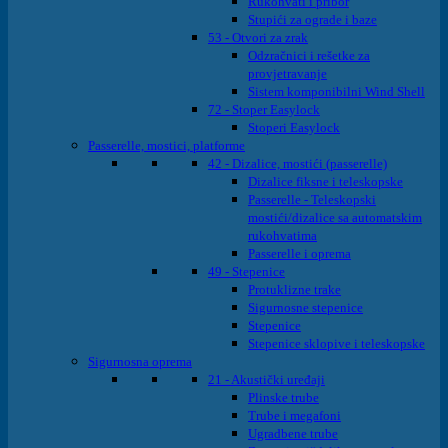
Rukohvati i pribor
Stupići za ograde i baze
53 - Otvori za zrak
Odzračnici i rešetke za
provjetravanje
Sistem komponibilni Wind Shell
72 - Stoper Easylock
Stoperi Easylock
Passerelle, mostici, platforme
42 - Dizalice, mostići (passerelle)
Dizalice fiksne i teleskopske
Passerelle - Teleskopski
mostići/dizalice sa automatskim
rukohvatima
Passerelle i oprema
49 - Stepenice
Protuklizne trake
Sigurnosne stepenice
Stepenice
Stepenice sklopive i teleskopske
Sigurnosna oprema
21 - Akustički uređaji
Plinske trube
Trube i megafoni
Ugradbene trube