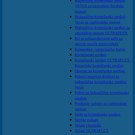
Hidraulični kormilarski uređaji
VETUS za unutrašnje brodske
motore
Hidraulični kormilarski uređaji
Vetus za vanbrodske motore
Hidraulični kormilarski uređaji za
unutrašnje motore ULTRAFLEX
Kit za prilagođavanje sajli na
motore raznih proizvođača
Komandne - upravljačke kutije
Kormilarski uređaji
Kormilarski uređaji ULTRAFLEX -
Rotacijski kormilarski uređaji
Oprema za kormilarske uređaje
Pribor i rezervni dijelovi za
hidraulične kormilarske uređaje
Vetus
Pribor za hidraulične kormilarske
uređaje
Produžne poluge za vanbrodske
motore
Sajle za kormilarske uređaje
Spojne poluge
Volani i kormila
Volani ULTRAFLEX