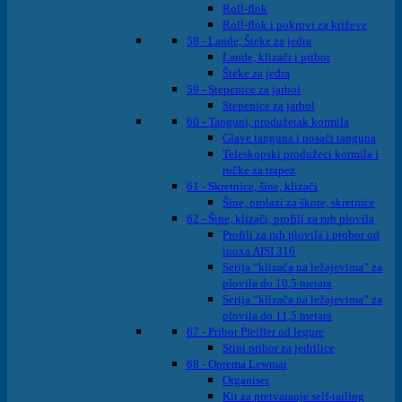
Roll-flok
Roll-flok i pokrovi za križeve
58 - Lande, Šteke za jedra
Lande, klizači i pribor
Šteke za jedra
59 - Stepenice za jarbol
Stepenice za jarbol
60 - Tanguni, produžetak kormila
Glave tanguna i nosači tanguna
Teleskopski produžeci kormila i
ručke za trapez
61 - Skretnice, šine, klizači
Šine, prolazi za škote, skretnice
62 - Šine, klizači, profili za rub plovila
Profili za rub plovila i probor od
inoxa AISI 316
Serija “klizača na ležajevima” za
plovila do 10,5 metara
Serija “klizača na ležajevima” za
plovila do 11,5 metara
67 - Pribor Pfeiffer od legure
Stini pribor za jedrilice
68 - Oprema Lewmar
Organiser
Kit za pretvaranje self-tailing