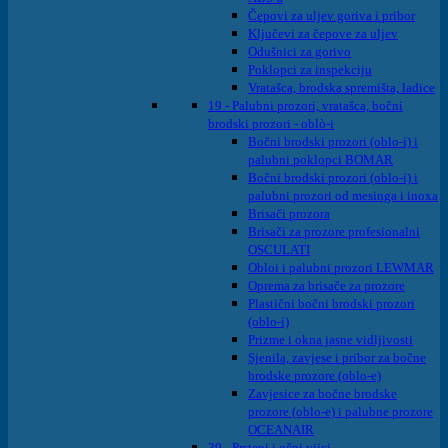
Čepovi za uljev goriva i pribor
Ključevi za čepove za uljev
Odušnici za gorivo
Poklopci za inspekciju
Vratašca, brodska spremišta, ladice
19 - Palubni prozori, vratašca, bočni
brodski prozori - oblò-i
Bočni brodski prozori (oblo-i) i
palubni poklopci BOMAR
Bočni brodski prozori (oblo-i) i
palubni prozori od mesinga i inoxa
Brisači prozora
Brisači za prozore profesionalni
OSCULATI
Obloi i palubni prozori LEWMAR
Oprema za brisače za prozore
Plastični bočni brodski prozori
(oblo-i)
Prizme i okna jasne vidljivosti
Sjenila, zavjese i pribor za bočne
brodske prozore (oblo-e)
Zavjesice za bočne brodske
prozore (oblo-e) i palubne prozore
OCEANAIR
39 - Prsteni i očni vijci