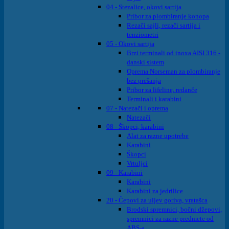
04 - Stezalice, okovi sartija
Pribor za plombiranje konopa
Rezači sajli, rezači sartija i
tenziometri
05 - Okovi sartija
Brzi terminali od inoxa AISI 316 -
danski sistem
Oprema Norseman za plombiranje
bez prešanja
Pribor za lifeline, redanče
Terminali i karabini
07 - Natezači i oprema
Natezači
08 - Škopci, karabini
Alat za razne upotrebe
Karabini
Škopci
Vrtuljci
09 - Karabini
Karabini
Karabini za jedrilice
20 - Čepovi za uljev goriva, vratašca
Brodski spremnici, bočni džepovi,
spremnici za razne predmete od
ABS-a