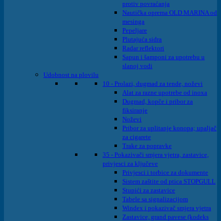
protiv povraćanja
Nautička oprema OLD MARINA od
mesinga
Pepeljare
Plutajuća sidra
Radar reflektori
Sapun i šamponi za upotrebu u
slanoj vodi
Udobnost na plovilu
10 - Prolazi, dugmad za tende, noževi
Alat za razne upotrebe od inoxa
Dugmad, kopče i pribor za
fiksiranje
Noževi
Pribor za uplitanje konopa; upaljač
za cigarete
Trake za popravke
35 - Pokazivači smjera vjetra, zastavice,
privjesci za ključeve
Privjesci i torbice za dokumente
Sistem zaštite od ptica STOPGULL
Stupići za zastavice
Tabele sa signalizacijom
Windex i pokazivač smjera vjetra
Zastavice, grand pavese (kodeks