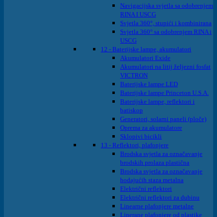
Navigacijska svjetla sa odobrenjem
RINA I USCG
Svjetla 360°, stupići i kombinirana
Svjetla 360° sa odobrenjem RINA i
USCG
12 - Baterijske lampe, akumulatori
Akumulatori Exide
Akumulatori na litij željezni fosfat
VICTRON
Baterijske lampe LED
Baterijske lampe Princeton U.S.A.
Baterijske lampe, reflektori i
batiskop
Generatori, solarni paneli (ploče)
Oprema za akumulatore
Sklopivi bicikli
13 - Reflektori, plafonjere
Brodska svjetla za označavanje
brodskih prolaza plastična
Brodska svjetla za označavanje
hodajućih staza metalna
Električni reflektori
Električni reflektori za dubinu
Linearne plafonjere metalne
Linerane plafonjere od plastike