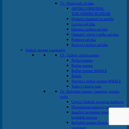
71 - Proizvodi od tika
ARTIKLI ORIGINAL
TAJLANDSKI SEATEAK
Dodatni elementi za profile
Letvice od tika
Oprema i pribor od tika
Ormarići, ploče i ručke od tika
Podnice od tika
Stolovi i stolice od tika
Vodeni sistemi i sanitarije
15 - Tuševi, ručne pumpe
Nožne pumpe
Ručne pumpe
Ručne pumpe WHALE
Šešule
Slavine i nožne pumpe WHALE
Tuševi i kutije tuša
16 - Kaljužne pumpe, impeleri, pumpe
vode
Cijevi i bukole za prolaz kablova
Ekspanzioni tankovi (polomone)
Impeleri za pumpe unutrašnjih
brodskih motora
Kaljužne pumpe Europump na
uranjanje