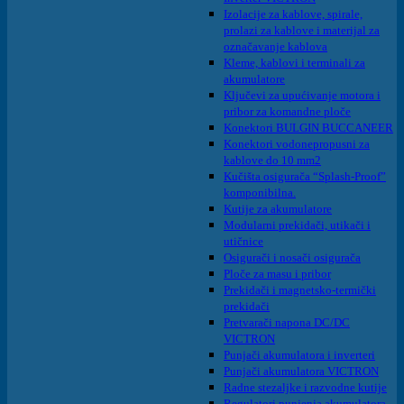
Izolacije za kablove, spirale,
prolazi za kablove i materijal za
označavanje kablova
Kleme, kablovi i terminali za
akumulatore
Ključevi za upućivanje motora i
pribor za komandne ploče
Konektori BULGIN BUCCANEER
Konektori vodonepropusni za
kablove do 10 mm2
Kučišta osigurača “Splash-Proof”
komponibilna.
Kutije za akumulatore
Modularni prekidači, utikači i
utičnice
Osigurači i nosači osigurača
Ploče za masu i pribor
Prekidači i magnetsko-termički
prekidači
Pretvarači napona DC/DC
VICTRON
Punjači akumulatora i inverteri
Punjači akumulatora VICTRON
Radne stezaljke i razvodne kutije
Regulatori punjenja akumulatora