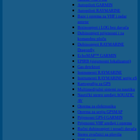
Autopiloti GARMIN
Autopiloti RAYMARINE
Baze i oprema za VHF i radar
antene
Brzinomjeri i LOG bez davača
Dubinomjeri prijenosni i za
komandnu ploču
Dubinomjeri RAYMARINE
Dragonfly
EchoMAP™ GARMIN
EPIRB (sigurnosni lokalizatori)
Gas detektori
Instrumenti RAYMARINE
Instrumenti RAYMARINE serije eS
Kartografija za GPS
Multimedijalni sistemi za nautiku
Nautički stereo uređaji AQUATIC
AV
Oprema za elektroniku
Oprema za seriju GPSMAP
Prijenosni GPS-I GARMIN
Prijenosni VHF uređaji i oprema
Ručni dubinomjeri i nosači davača
Stereo zvučnici za plovila
VHF fiksni