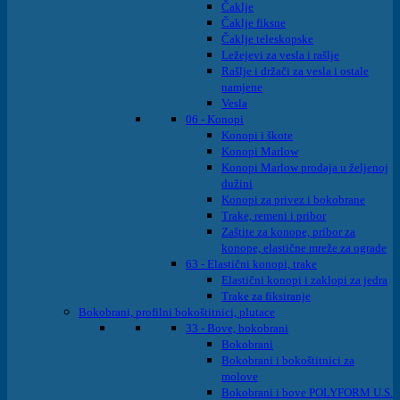
Čaklje
Čaklje fiksne
Čaklje teleskopske
Ležejevi za vesla i rašlje
Rašlje i držači za vesla i ostale
namjene
Vesla
06 - Konopi
Konopi i škote
Konopi Marlow
Konopi Marlow prodaja u željenoj
dužini
Konopi za privez i bokobrane
Trake, remeni i pribor
Zaštite za konope, pribor za
konope, elastične mreže za ograde
63 - Elastični konopi, trake
Elastični konopi i zaklopi za jedra
Trake za fiksiranje
Bokobrani, profilni bokoštitnici, plutace
33 - Bove, bokobrani
Bokobrani
Bokobrani i bokoštitnici za
molove
Bokobrani i bove POLYFORM U.S.