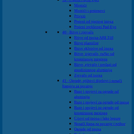
Mostići
Mostići i prstenovi
Privezi
Prsteni od sjajnog inoxa
Prsteni preklopni Pad-Eye
40 - Bitve i zjevače
Bitve od inoxa AISI 316
Bitve plastične
Bitve sklopive od inoxa
Bitve, izjevače, ručke od
kromiranog mesinga
Bitve, zjevače i prolazi od
anodiziranog aluminija
Zjevače od inoxa
41 - Ograde, njihovi dijelovi i nosači
štapova za pecanje
Baze i spojevi za ograde od
aluminija
Baze i spojevi za ograde od inoxa
Baze i spojevi za ograde od
kromiranog mesinga
Cijevi od inoxa i lake legure
Nosači štapa za pecanje i pribor
Ograde od inoxa