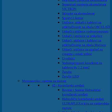
Separatori punjenja akumulatora
VICTRON
Sklopke za akumulatore
Spojevi i faston
Utičnice, utikači i kablovi za
priključivanje na obalu OSCULATI
Utikači i utičnice vodonepropusni
Utikači i utičnice za prikolice
Utikači, utičnice i kablovi za
priključivanje na obalu Marinco
Utikači, utičnice za upaljač za
cigarete i ostali pribor
Uvodnici
Vodonepropusni konektori za
kablove do 1,2 mm2
Žarulje
Žarulje LED
Motonautika i oprema za motore
45 - Kormilarski uređaji
Baystar i Seastar Hidraulični
kormilarski uređaji
Hidraulični kormilarski uređaji
ULTRAFLEX u kitu za vanbrodske
motore