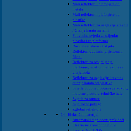
Mali reflektori i plafonjere od
metala
Mali reflektori i plafonjere od
plastike
Mali reflektori za uzglavlje kreveta
/ čitanje karata metalni
Podvodna svjetla za stijenku
plovilia i za platformu
Rasvjeta stolova i kokpita
Reflektori dubinski prijenosni i
fiksni
Reflektori za osvjetljenje
platforme; mostići i reflektori za
vrh jarbola
Reflektori za uzglavlje kreveta /
čitanje karata od plastike
Svjetla vodonepropusna za kokpit,
motorne prostore, tehničke hale
Svjetla za ormare
Svjetlosne poluge
Zglobni reflektori
14 - Električni materijal
Automatski sigrunosni prekidači
Električne komandne ploče
Inverter VICTRON