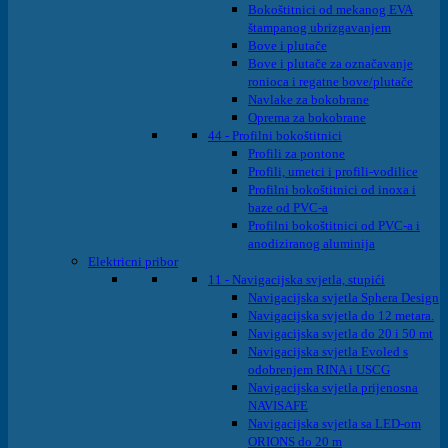
Bokoštitnici od mekanog EVA
štampanog ubrizgavanjem
Bove i plutače
Bove i plutače za označavanje
ronioca i regatne bove/plutače
Navlake za bokobrane
Oprema za bokobrane
44 - Profilni bokoštitnici
Profili za pontone
Profili, umetci i profili-vodilice
Profilni bokoštitnici od inoxa i
baze od PVC-a
Profilni bokoštitnici od PVC-a i
anodiziranog aluminija
Elektricni pribor
11 - Navigacijska svjetla, stupići
Navigacijska svjetla Sphera Design
Navigacijska svjetla do 12 metara.
Navigacijska svjetla do 20 i 50 mt
Navigacijska svjetla Evoled s
odobrenjem RINA i USCG
Navigacijska svjetla prijenosna
NAVISAFE
Navigacijska svjetla sa LED-om
ORIONS do 20 m