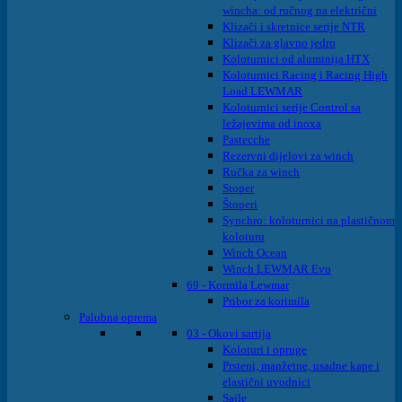
wincha: od ručnog na električni
Klizači i skretnice serije NTR
Klizači za glavno jedro
Koloturnici od aluminija HTX
Koloturnici Racing i Racing High
Load LEWMAR
Koloturnici serije Control sa
ležajevima od inoxa
Pastecche
Rezervni dijelovi za winch
Ručka za winch
Stoper
Štoperi
Synchro: koloturnici na plastičnom
koloturu
Winch Ocean
Winch LEWMAR Evo
69 - Kormila Lewmar
Pribor za korimila
Palubna oprema
03 - Okovi sartija
Koloturi i opruge
Prsteni, manžetne, usadne kape i
elastični uvodnici
Sajle