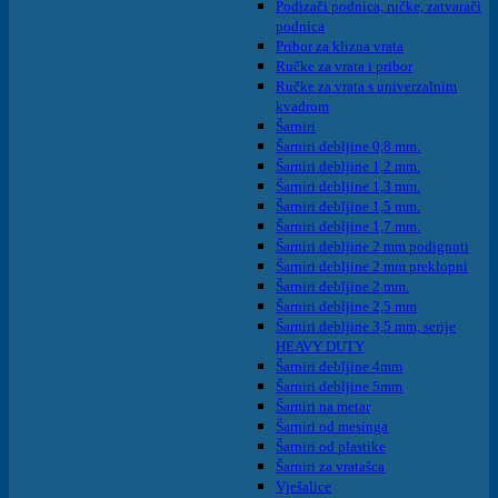
Podizači podnica, ručke, zatvarači
podnica
Pribor za klizna vrata
Ručke za vrata i pribor
Ručke za vrata s univerzalnim
kvadrom
Šarniri
Šarniri debljine 0,8 mm.
Šarniri debljine 1,2 mm.
Šarniri debljine 1,3 mm.
Šarniri debljine 1,5 mm.
Šarniri debljine 1,7 mm.
Šarniri debljine 2 mm podignuti
Šarniri debljine 2 mm preklopni
Šarniri debljine 2 mm.
Šarniri debljine 2,5 mm
Šarniri debljine 3,5 mm, serije
HEAVY DUTY
Šarniri debljine 4mm
Šarniri debljine 5mm
Šarniri na metar
Šarniri od mesinga
Šarniri od plastike
Šarniri za vratašca
Vješalice