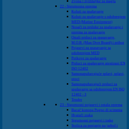
Zvona i zviždaljke za maglu
22 - Sigurnosna oprema
Koluti za spašavanje
Koluti za spašavanje s odobrenjem
MED (Marine Equipment)
Nosači za prsluke za spašavanje i
oprema za spašavanje
Ostali prsluci za spasavanje,
M.O.B. (Man Over Board) i pribor
Pojasevi za spasavanje sa
odobrenjem MED
Potkove za spašavanje
Prsluci za spašavanje atestirani EN
ISO 12402
Samonapuhavajuće splavi, splavi,
otoci
Samonapuhavajući prsluci za
spašavanje sa odobrenjem EN ISO
12402 - 3
Tender
23 - Sigurnosni pojasevi i ostala oprema
Bacač konopa Pugno di scimmia
Hvatači zraka
Sigurnosni pojasevi i trake
Stolica za penjanje na jarbol i