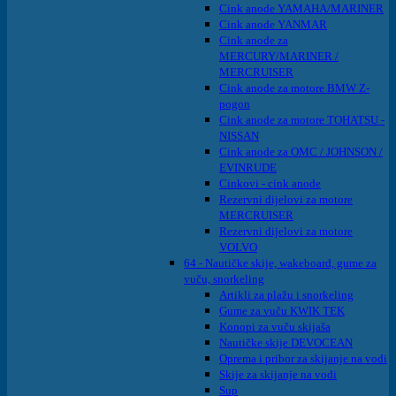
Cink anode YAMAHA/MARINER
Cink anode YANMAR
Cink anode za
MERCURY/MARINER /
MERCRUISER
Cink anode za motore BMW Z-
pogon
Cink anode za motore TOHATSU -
NISSAN
Cink anode za OMC / JOHNSON /
EVINRUDE
Cinkovi - cink anode
Rezervni dijelovi za motore
MERCRUISER
Rezervni dijelovi za motore
VOLVO
64 - Nautičke skije, wakeboard, gume za
vuču, snorkeling
Artikli za plažu i snorkeling
Gume za vuču KWIK TEK
Konopi za vuču skijaša
Nautičke skije DEVOCEAN
Oprema i pribor za skijanje na vodi
Skije za skijanje na vodi
Sup