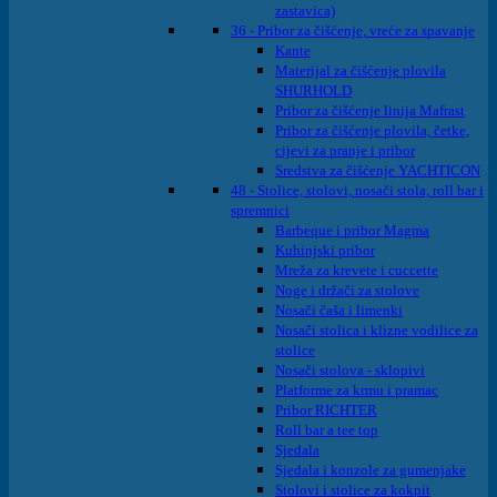
zastavica)
36 - Pribor za čišćenje, vreće za spavanje
Kante
Materijal za čišćenje plovila
SHURHOLD
Pribor za čišćenje linija Mafrast
Pribor za čišćenje plovila, četke,
cijevi za pranje i pribor
Sredstva za čišćenje YACHTICON
48 - Stolice, stolovi, nosači stola, roll bar i
spremnici
Barbeque i pribor Magma
Kuhinjski pribor
Mreža za krevete i cuccette
Noge i držači za stolove
Nosači čaša i limenki
Nosači stolica i klizne vodilice za
stolice
Nosači stolova - sklopivi
Platforme za krmu i pramac
Pribor RICHTER
Roll bar a tee top
Sjedala
Sjedala i konzole za gumenjake
Stolovi i stolice za kokpit