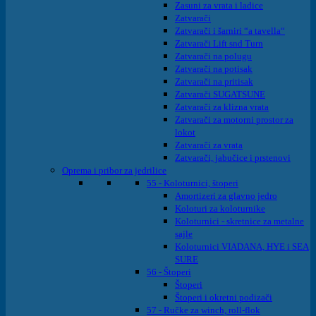
Zasuni za vrata i ladice
Zatvarači
Zatvarači i šarniri “a tavella“
Zatvarači Lift snd Turn
Zatvarači na polugu
Zatvarači na potisak
Zatvarači na pritisak
Zatvarači SUGATSUNE
Zatvarači za klizna vrata
Zatvarači za motorni prostor za
lokot
Zatvarači za vrata
Zatvarači, jabučice i prstenovi
Oprema i pribor za jedrilice
55 - Koloturnici, štoperi
Amortizeri za glavno jedro
Koloturi za koloturnike
Koloturnici - skretnice za metalne
sajle
Koloturnici VIADANA, HYE i SEA
SURE
56 - Štoperi
Štoperi
Štoperi i okretni podizači
57 - Ručke za winch, roll-flok