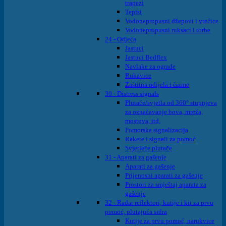
trapezi
Tepisi
Vodonepropusni džepovi i vrećice
Vodonepropusni ruksaci i torbe
24 - Odjeća
Jastuci
Jastuci Bedflex
Navlake za ograde
Rukavice
Zaštitna odijela i čizme
30 - Distress signals
Plutače/svjetla od 360° stupnjeva
za označavanje bova, mreža,
mostova, itd.
Pomorska signalizacija
Rakete i signali za pomoć
Svjetleće plutače
31 - Aparati za gašenje
Aparati za gašenje
Prijenosni aparati za gašenje
Prostori za smještaj aparata za
gašenje
32 - Radar reflektori, kutije i kit za prvu
pomoć, plutajuća sidra
Kutije za prvu pomoć, narukvice