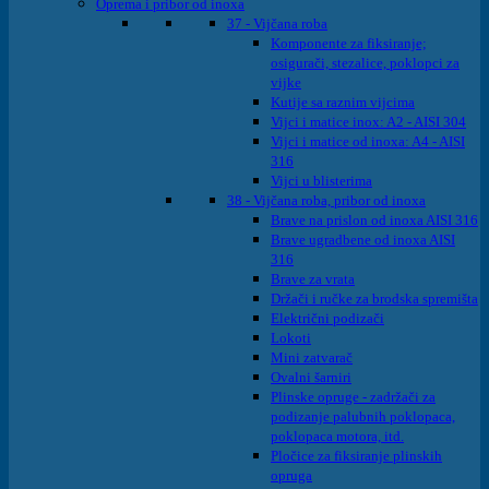
Oprema i pribor od inoxa
37 - Vijčana roba
Komponente za fiksiranje;
osigurači, stezalice, poklopci za
vijke
Kutije sa raznim vijcima
Vijci i matice inox: A2 - AISI 304
Vijci i matice od inoxa: A4 - AISI
316
Vijci u blisterima
38 - Vijčana roba, pribor od inoxa
Brave na prislon od inoxa AISI 316
Brave ugradbene od inoxa AISI
316
Brave za vrata
Držači i ručke za brodska spremišta
Električni podizači
Lokoti
Mini zatvarač
Ovalni šarniri
Plinske opruge - zadržači za
podizanje palubnih poklopaca,
poklopaca motora, itd.
Pločice za fiksiranje plinskih
opruga