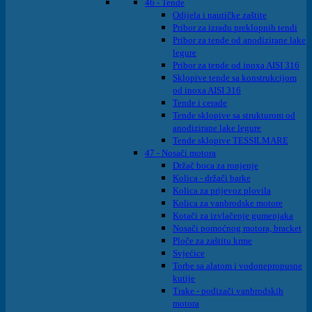
46 - Tende
Odijela i nautičke zaštite
Pribor za izradu preklopnih tendi
Pribor za tende od anodizirane lake
legure
Pribor za tende od inoxa AISI 316
Sklopive tende sa konstrukcijom
od inoxa AISI 316
Tende i cerade
Tende sklopive sa strukturom od
anodizirane lake legure
Tende sklopive TESSILMARE
47 - Nosači motora
Držač boca za ronjenje
Kolica - držači barke
Kolica za prijevoz plovila
Kolica za vanbrodske motore
Kotači za izvlačenje gumenjaka
Nosači pomoćnog motora, bracket
Ploče za zaštitu krme
Svjećice
Torbe sa alatom i vodonepropusne
kutije
Trake - podizači vanbrodskih
motora