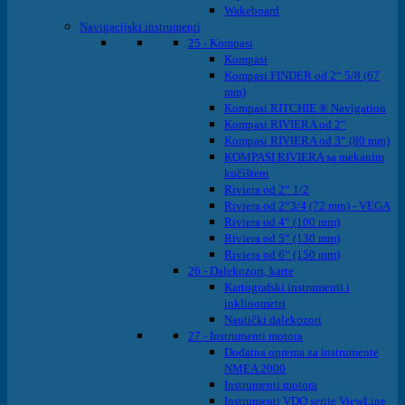
Wakeboard
Navigacijski instrumenti
25 - Kompasi
Kompasi
Kompasi FINDER od 2“ 5/8 (67
mm)
Kompasi RITCHIE ® Navigation
Kompasi RIVIERA od 2“
Kompasi RIVIERA od 3“ (80 mm)
KOMPASI RIVIERA sa mekanim
kučištem
Riviera od 2“ 1/2
Riviera od 2“3/4 (72 mm) - VEGA
Riviera od 4“ (100 mm)
Riviera od 5“ (130 mm)
Riviera od 6“ (150 mm)
26 - Dalekozori, karte
Kartografski instrumenti i
inklinometri
Nautički dalekozori
27 - Instrumenti motora
Dodatna oprema za instrumente
NMEA 2000
Instrumenti motora
Instrumenti VDO serije ViewLine