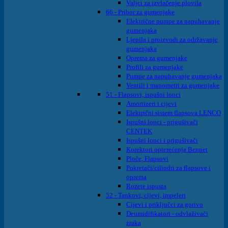
Valjci za izvlačenje plovila
66 - Pribor za gumenjake
Električne pumpe za napuhavanje
gumenjaka
Ljepila i proizvodi za održavanje
gumenjaka
Oprema za gumenjake
Profili za gumenjake
Pumpe za napuhavanje gumenjaka
Ventili i manometri za gumenjake
51 - Flapsovi, ispušni lonci
Amortizeri i cijevi
Električni sistem flapsova LENCO
Ispušni lonci - prigušivači
CENTEK
Ispušni lonci i prigušivači
Korektori opterećenja Bennet
Ploče, Flapsovi
Pokretači/cilindri za flapsove i
oprema
Rozete ispusta
52 - Tankovi, cijevi, impeleri
Cijevi i priključci za gorivo
Deumidifikatori - odvlaživači
zraka