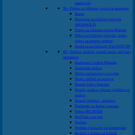
zastavica)
36 - Pribor za čišćenje, vreće za spavanje
Kante
Materijal za čišćenje plovila
SHURHOLD
Pribor za čišćenje linija Mafrast
Pribor za čišćenje plovila, četke,
cijevi za pranje i pribor
Sredstva za čišćenje YACHTICON
48 - Stolice, stolovi, nosači stola, roll bar i
spremnici
Barbeque i pribor Magma
Kuhinjski pribor
Mreža za krevete i cuccette
Noge i držači za stolove
Nosači čaša i limenki
Nosači stolica i klizne vodilice za
stolice
Nosači stolova - sklopivi
Platforme za krmu i pramac
Pribor RICHTER
Roll bar a tee top
Sjedala
Sjedala i konzole za gumenjake
Stolovi i stolice za kokpit