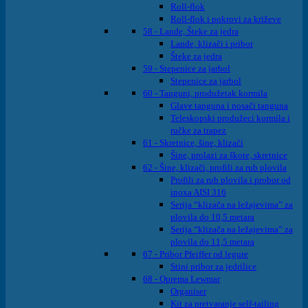
Roll-flok
Roll-flok i pokrovi za križeve
58 - Lande, Šteke za jedra
Lande, klizači i pribor
Šteke za jedra
59 - Stepenice za jarbol
Stepenice za jarbol
60 - Tanguni, produžetak kormila
Glave tanguna i nosači tanguna
Teleskopski produžeci kormila i
ručke za trapez
61 - Skretnice, šine, klizači
Šine, prolazi za škote, skretnice
62 - Šine, klizači, profili za rub plovila
Profili za rub plovila i probor od
inoxa AISI 316
Serija “klizača na ležajevima” za
plovila do 10,5 metara
Serija “klizača na ležajevima” za
plovila do 11,5 metara
67 - Pribor Pfeiffer od legure
Stini pribor za jedrilice
68 - Oprema Lewmar
Organiser
Kit za pretvaranje self-tailing