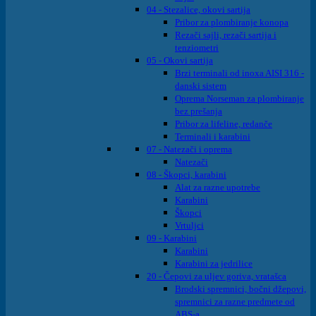
04 - Stezalice, okovi sartija
Pribor za plombiranje konopa
Rezači sajli, rezači sartija i
tenziometri
05 - Okovi sartija
Brzi terminali od inoxa AISI 316 -
danski sistem
Oprema Norseman za plombiranje
bez prešanja
Pribor za lifeline, redanče
Terminali i karabini
07 - Natezači i oprema
Natezači
08 - Škopci, karabini
Alat za razne upotrebe
Karabini
Škopci
Vrtuljci
09 - Karabini
Karabini
Karabini za jedrilice
20 - Čepovi za uljev goriva, vratašca
Brodski spremnici, bočni džepovi,
spremnici za razne predmete od
ABS-a