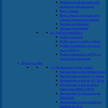
Bokoštitnici od mekanog EVA
štampanog ubrizgavanjem
Bove i plutače
Bove i plutače za označavanje
ronioca i regatne bove/plutače
Navlake za bokobrane
Oprema za bokobrane
44 - Profilni bokoštitnici
Profili za pontone
Profili, umetci i profili-vodilice
Profilni bokoštitnici od inoxa i
baze od PVC-a
Profilni bokoštitnici od PVC-a i
anodiziranog aluminija
Elektricni pribor
11 - Navigacijska svjetla, stupići
Navigacijska svjetla Sphera Design
Navigacijska svjetla do 12 metara.
Navigacijska svjetla do 20 i 50 mt
Navigacijska svjetla Evoled s
odobrenjem RINA i USCG
Navigacijska svjetla prijenosna
NAVISAFE
Navigacijska svjetla sa LED-om
ORIONS do 20 m