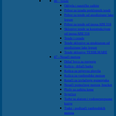
46 - Tende
Odijela i nautičke zaštite
Pribor za izradu preklopnih tendi
Pribor za tende od anodizirane lake
legure
Pribor za tende od inoxa AISI 316
Sklopive tende sa konstrukcijom
od inoxa AISI 316
Tende i cerade
Tende sklopive sa strukturom od
anodizirane lake legure
Tende sklopive TESSILMARE
47 - Nosači motora
Držač boca za ronjenje
Kolica - držači barke
Kolica za prijevoz plovila
Kolica za vanbrodske motore
Kotači za izvlačenje gumenjaka
Nosači pomoćnog motora, bracket
Ploče za zaštitu krme
Svjećice
Torbe sa alatom i vodonepropusne
kutije
Trake - podizači vanbrodskih
motora