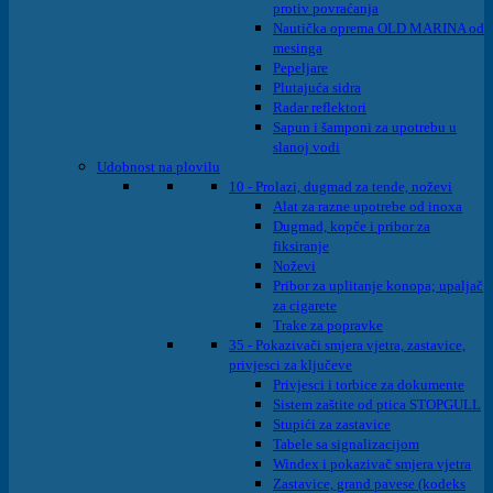
protiv povraćanja
Nautička oprema OLD MARINA od
mesinga
Pepeljare
Plutajuća sidra
Radar reflektori
Sapun i šamponi za upotrebu u
slanoj vodi
Udobnost na plovilu
10 - Prolazi, dugmad za tende, noževi
Alat za razne upotrebe od inoxa
Dugmad, kopče i pribor za
fiksiranje
Noževi
Pribor za uplitanje konopa; upaljač
za cigarete
Trake za popravke
35 - Pokazivači smjera vjetra, zastavice,
privjesci za ključeve
Privjesci i torbice za dokumente
Sistem zaštite od ptica STOPGULL
Stupići za zastavice
Tabele sa signalizacijom
Windex i pokazivač smjera vjetra
Zastavice, grand pavese (kodeks