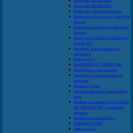
PREMAZI VENEZIANI
Proizvodi SIKAFLEX®
Proizvodi u Blister-pakovanju
Proizvodi za brtvljenje i lijepljenje
ProLoc
Proizvodi za čišćenje i održavanje
Osculati
Proizvodi za čišćenje i održavanje
plovila 3M
Proizvodi za sitne popravke i
održavanje
Prozirna boja
RAZRJEĐIVAČI VENEZIANI
Samoljepiva vodena linija.
Samoljepive trake i sredstva za
popravke
Silikoni i ljepila
Sistem za fiksiranje i samoljepive
trake
Sredstva za podmazivanje General
Oil “BERGOLINE” za nautičke
upotrebe
Sredstva za podmazivanje
TREADMASTER
Zaštitna traka