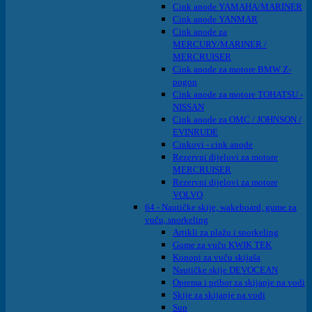
Cink anode YAMAHA/MARINER
Cink anode YANMAR
Cink anode za
MERCURY/MARINER /
MERCRUISER
Cink anode za motore BMW Z-
pogon
Cink anode za motore TOHATSU -
NISSAN
Cink anode za OMC / JOHNSON /
EVINRUDE
Cinkovi - cink anode
Rezervni dijelovi za motore
MERCRUISER
Rezervni dijelovi za motore
VOLVO
64 - Nautičke skije, wakeboard, gume za
vuču, snorkeling
Artikli za plažu i snorkeling
Gume za vuču KWIK TEK
Konopi za vuču skijaša
Nautičke skije DEVOCEAN
Oprema i pribor za skijanje na vodi
Skije za skijanje na vodi
Sup