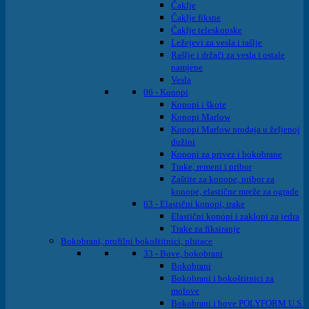
Čaklje
Čaklje fiksne
Čaklje teleskopske
Ležejevi za vesla i rašlje
Rašlje i držači za vesla i ostale
namjene
Vesla
06 - Konopi
Konopi i škote
Konopi Marlow
Konopi Marlow prodaja u željenoj
dužini
Konopi za privez i bokobrane
Trake, remeni i pribor
Zaštite za konope, pribor za
konope, elastične mreže za ograde
63 - Elastični konopi, trake
Elastični konopi i zaklopi za jedra
Trake za fiksiranje
Bokobrani, profilni bokoštitnici, plutace
33 - Bove, bokobrani
Bokobrani
Bokobrani i bokoštitnici za
molove
Bokobrani i bove POLYFORM U.S.