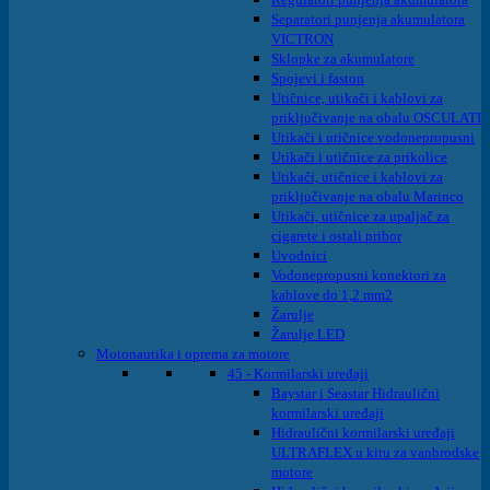
Separatori punjenja akumulatora
VICTRON
Sklopke za akumulatore
Spojevi i faston
Utičnice, utikači i kablovi za
priključivanje na obalu OSCULATI
Utikači i utičnice vodonepropusni
Utikači i utičnice za prikolice
Utikači, utičnice i kablovi za
priključivanje na obalu Marinco
Utikači, utičnice za upaljač za
cigarete i ostali pribor
Uvodnici
Vodonepropusni konektori za
kablove do 1,2 mm2
Žarulje
Žarulje LED
Motonautika i oprema za motore
45 - Kormilarski uređaji
Baystar i Seastar Hidraulični
kormilarski uređaji
Hidraulični kormilarski uređaji
ULTRAFLEX u kitu za vanbrodske
motore