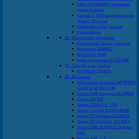
Linija GUARDIAN, instrumenti
visoke kvalitete
Oprema za VDO instrumente serije
Ocean i View Line
Pokazivači nivoa + senzori
Razna oprema
28 - Metereološki instrumenti
Barometarske stanice i barografi
Instrumenti BARIGO
Instrumenti VION
Serija instrumenata ALTITUDE
70 - Nautičke karte i peljari
NAVIMAP CHARTS
29 - Electronics
Anemometri prijenosni WEATHER
FLOW & SKYWATCH
Antena VHF Supergain GLOMEX
Antene AM/FM
Antene GSM wi-fi / GPS
Antene i oprema RAYMARINE
Antene TV digitalne GLOMEX
Antene TV Satelitske GLOMEX
Antene VHF GLOMEX Glomeasy
Line
Antene VHF i CB