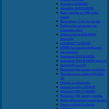
Autopiloti GARMIN
Autopiloti RAYMARINE
Baze i oprema za VHF i radar
antene
Brzinomjeri i LOG bez davača
Dubinomjeri prijenosni i za
komandnu ploču
Dubinomjeri RAYMARINE
Dragonfly
EchoMAP™ GARMIN
EPIRB (sigurnosni lokalizatori)
Gas detektori
Instrumenti RAYMARINE
Instrumenti RAYMARINE serije eS
Kartografija za GPS
Multimedijalni sistemi za nautiku
Nautički stereo uređaji AQUATIC
AV
Oprema za elektroniku
Oprema za seriju GPSMAP
Prijenosni GPS-I GARMIN
Prijenosni VHF uređaji i oprema
Ručni dubinomjeri i nosači davača
Stereo zvučnici za plovila
VHF fiksni