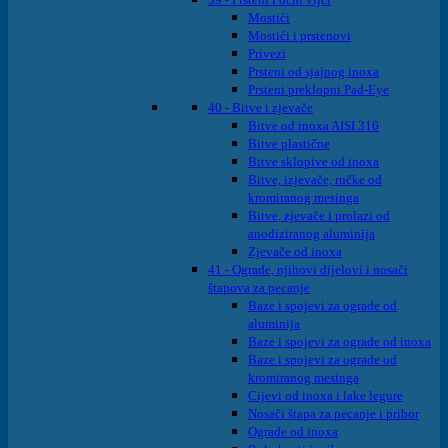
Mostići
Mostići i prstenovi
Privezi
Prsteni od sjajnog inoxa
Prsteni preklopni Pad-Eye
40 - Bitve i zjevače
Bitve od inoxa AISI 316
Bitve plastične
Bitve sklopive od inoxa
Bitve, izjevače, ručke od
kromiranog mesinga
Bitve, zjevače i prolazi od
anodiziranog aluminija
Zjevače od inoxa
41 - Ograde, njihovi dijelovi i nosači
štapova za pecanje
Baze i spojevi za ograde od
aluminija
Baze i spojevi za ograde od inoxa
Baze i spojevi za ograde od
kromiranog mesinga
Cijevi od inoxa i lake legure
Nosači štapa za pecanje i pribor
Ograde od inoxa