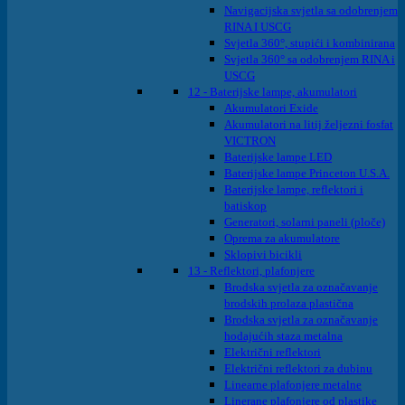
Navigacijska svjetla sa odobrenjem
RINA I USCG
Svjetla 360°, stupići i kombinirana
Svjetla 360° sa odobrenjem RINA i
USCG
12 - Baterijske lampe, akumulatori
Akumulatori Exide
Akumulatori na litij željezni fosfat
VICTRON
Baterijske lampe LED
Baterijske lampe Princeton U.S.A.
Baterijske lampe, reflektori i
batiskop
Generatori, solarni paneli (ploče)
Oprema za akumulatore
Sklopivi bicikli
13 - Reflektori, plafonjere
Brodska svjetla za označavanje
brodskih prolaza plastična
Brodska svjetla za označavanje
hodajućih staza metalna
Električni reflektori
Električni reflektori za dubinu
Linearne plafonjere metalne
Linerane plafonjere od plastike