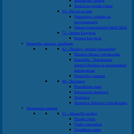
Rukohvati i pribor
Stupići za ograde i baze
53 - Otvori za zrak
Odzračnici i rešetke za
provjetravanje
Sistem komponibilni Wind Shell
72 - Stoper Easylock
Stoperi Easylock
Passerelle, mostici, platforme
42 - Dizalice, mostići (passerelle)
Dizalice fiksne i teleskopske
Passerelle - Teleskopski
mostići/dizalice sa automatskim
rukohvatima
Passerelle i oprema
49 - Stepenice
Protuklizne trake
Sigurnosne stepenice
Stepenice
Stepenice sklopive i teleskopske
Sigurnosna oprema
21 - Akustički uređaji
Plinske trube
Trube i megafoni
Ugradbene trube