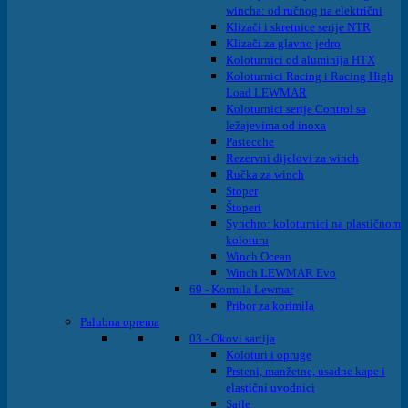
wincha: od ručnog na električni
Klizači i skretnice serije NTR
Klizači za glavno jedro
Koloturnici od aluminija HTX
Koloturnici Racing i Racing High
Load LEWMAR
Koloturnici serije Control sa
ležajevima od inoxa
Pastecche
Rezervni dijelovi za winch
Ručka za winch
Stoper
Štoperi
Synchro: koloturnici na plastičnom
koloturu
Winch Ocean
Winch LEWMAR Evo
69 - Kormila Lewmar
Pribor za korimila
Palubna oprema
03 - Okovi sartija
Koloturi i opruge
Prsteni, manžetne, usadne kape i
elastični uvodnici
Sajle