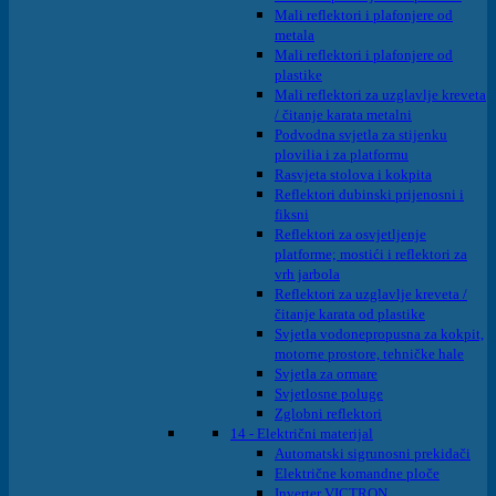
Mali reflektori i plafonjere od
metala
Mali reflektori i plafonjere od
plastike
Mali reflektori za uzglavlje kreveta
/ čitanje karata metalni
Podvodna svjetla za stijenku
plovilia i za platformu
Rasvjeta stolova i kokpita
Reflektori dubinski prijenosni i
fiksni
Reflektori za osvjetljenje
platforme; mostići i reflektori za
vrh jarbola
Reflektori za uzglavlje kreveta /
čitanje karata od plastike
Svjetla vodonepropusna za kokpit,
motorne prostore, tehničke hale
Svjetla za ormare
Svjetlosne poluge
Zglobni reflektori
14 - Električni materijal
Automatski sigrunosni prekidači
Električne komandne ploče
Inverter VICTRON