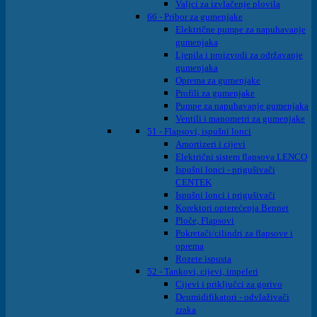
Valjci za izvlačenje plovila
66 - Pribor za gumenjake
Električne pumpe za napuhavanje
gumenjaka
Ljepila i proizvodi za održavanje
gumenjaka
Oprema za gumenjake
Profili za gumenjake
Pumpe za napuhavanje gumenjaka
Ventili i manometri za gumenjake
51 - Flapsovi, ispušni lonci
Amortizeri i cijevi
Električni sistem flapsova LENCO
Ispušni lonci - prigušivači
CENTEK
Ispušni lonci i prigušivači
Korektori opterećenja Bennet
Ploče, Flapsovi
Pokretači/cilindri za flapsove i
oprema
Rozete ispusta
52 - Tankovi, cijevi, impeleri
Cijevi i priključci za gorivo
Deumidifikatori - odvlaživači
zraka