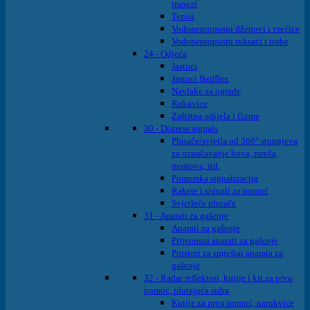
trapezi
Tepisi
Vodonepropusni džepovi i vrećice
Vodonepropusni ruksaci i torbe
24 - Odjeća
Jastuci
Jastuci Bedflex
Navlake za ograde
Rukavice
Zaštitna odijela i čizme
30 - Distress signals
Plutače/svjetla od 360° stupnjeva
za označavanje bova, mreža,
mostova, itd.
Pomorska signalizacija
Rakete i signali za pomoć
Svjetleće plutače
31 - Aparati za gašenje
Aparati za gašenje
Prijenosni aparati za gašenje
Prostori za smještaj aparata za
gašenje
32 - Radar reflektori, kutije i kit za prvu
pomoć, plutajuća sidra
Kutije za prvu pomoć, narukvice