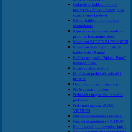
Izolacije za kablove, spirale,
prolazi za kablove i materijal za
označavanje kablova
Kleme, kablovi i terminali za
akumulatore
Ključevi za upućivanje motora i
pribor za komandne ploče
Konektori BULGIN BUCCANEER
Konektori vodonepropusni za
kablove do 10 mm2
Kučišta osigurača “Splash-Proof”
komponibilna.
Kutije za akumulatore
Modularni prekidači, utikači i
utičnice
Osigurači i nosači osigurača
Ploče za masu i pribor
Prekidači i magnetsko-termički
prekidači
Pretvarači napona DC/DC
VICTRON
Punjači akumulatora i inverteri
Punjači akumulatora VICTRON
Radne stezaljke i razvodne kutije
Regulatori punjenja akumulatora