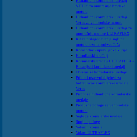
Hidraulični kormilarski uređaji
VETUS za unutrašnje brodske
motore
Hidraulični kormilarski uređaji
Vetus za vanbrodske motore
Hidraulični kormilarski uređaji za
unutrašnje motore ULTRAFLEX
Kit za prilagođavanje sajli na
motore raznih proizvođača
Komandne - upravljačke kutije
Kormilarski uređaji
Kormilarski uređaji ULTRAFLEX -
Rotacijski kormilarski uređaji
Oprema za kormilarske uređaje
Pribor i rezervni dijelovi za
hidraulične kormilarske uređaje
Vetus
Pribor za hidraulične kormilarske
uređaje
Produžne poluge za vanbrodske
motore
Sajle za kormilarske uređaje
Spojne poluge
Volani i kormila
Volani ULTRAFLEX