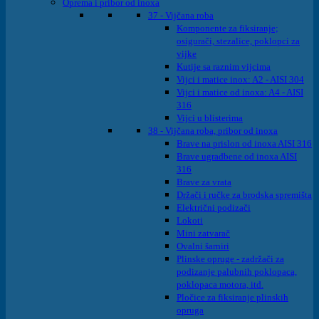
Oprema i pribor od inoxa
37 - Vijčana roba
Komponente za fiksiranje;
osigurači, stezalice, poklopci za
vijke
Kutije sa raznim vijcima
Vijci i matice inox: A2 - AISI 304
Vijci i matice od inoxa: A4 - AISI
316
Vijci u blisterima
38 - Vijčana roba, pribor od inoxa
Brave na prislon od inoxa AISI 316
Brave ugradbene od inoxa AISI
316
Brave za vrata
Držači i ručke za brodska spremišta
Električni podizači
Lokoti
Mini zatvarač
Ovalni šarniri
Plinske opruge - zadržači za
podizanje palubnih poklopaca,
poklopaca motora, itd.
Pločice za fiksiranje plinskih
opruga