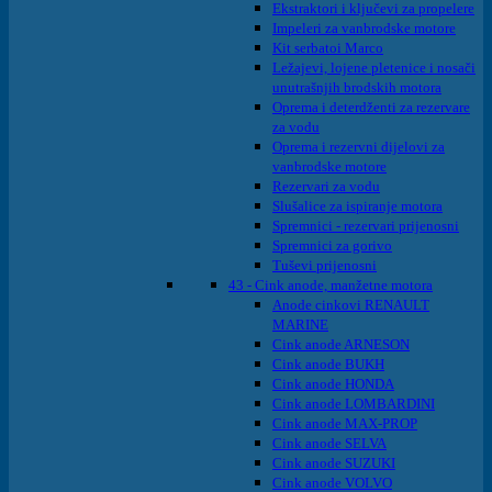
Ekstraktori i ključevi za propelere
Impeleri za vanbrodske motore
Kit serbatoi Marco
Ležajevi, lojene pletenice i nosači
unutrašnjih brodskih motora
Oprema i deterdženti za rezervare
za vodu
Oprema i rezervni dijelovi za
vanbrodske motore
Rezervari za vodu
Slušalice za ispiranje motora
Spremnici - rezervari prijenosni
Spremnici za gorivo
Tuševi prijenosni
43 - Cink anode, manžetne motora
Anode cinkovi RENAULT
MARINE
Cink anode ARNESON
Cink anode BUKH
Cink anode HONDA
Cink anode LOMBARDINI
Cink anode MAX-PROP
Cink anode SELVA
Cink anode SUZUKI
Cink anode VOLVO