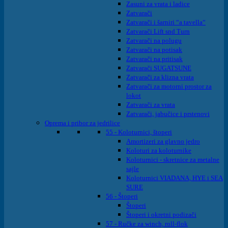
Zasuni za vrata i ladice
Zatvarači
Zatvarači i šarniri “a tavella“
Zatvarači Lift snd Turn
Zatvarači na polugu
Zatvarači na potisak
Zatvarači na pritisak
Zatvarači SUGATSUNE
Zatvarači za klizna vrata
Zatvarači za motorni prostor za
lokot
Zatvarači za vrata
Zatvarači, jabučice i prstenovi
Oprema i pribor za jedrilice
55 - Koloturnici, štoperi
Amortizeri za glavno jedro
Koloturi za koloturnike
Koloturnici - skretnice za metalne
sajle
Koloturnici VIADANA, HYE i SEA
SURE
56 - Štoperi
Štoperi
Štoperi i okretni podizači
57 - Ručke za winch, roll-flok