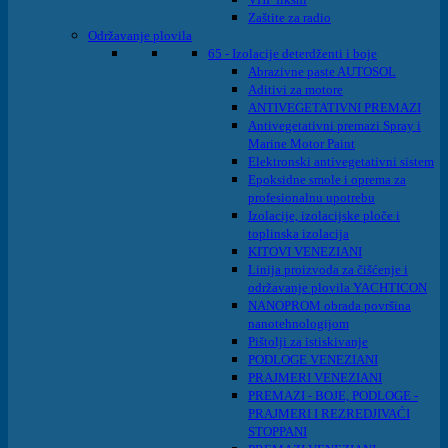
Zaštite za radio
Održavanje plovila
65 - Izolacije deterdženti i boje
Abrazivne paste AUTOSOL
Aditivi za motore
ANTIVEGETATIVNI PREMAZI
Antivegetativni premazi Spray i
Marine Motor Paint
Elektronski antivegetativni sistem
Epoksidne smole i oprema za
profesionalnu upotrebu
Izolacije, izolacijske ploče i
toplinska izolacija
KITOVI VENEZIANI
Linija proizvoda za čišćenje i
održavanje plovila YACHTICON
NANOPROM obrada površina
nanotehnologijom
Pištolji za istiskivanje
PODLOGE VENEZIANI
PRAJMERI VENEZIANI
PREMAZI - BOJE, PODLOGE -
PRAJMERI I REZREDJIVAĆI
STOPPANI