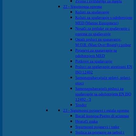
Zvona i zviždaljke za maglu
22 - Sigurnosna oprema
Koluti za spašavanje
Koluti za spašavanje s odobrenjem
MED (Marine Equipment)
Nosači za prsluke za spašavanje i
oprema za spašavanje
Ostali prsluci za spasavanje,
M.O.B. (Man Over Board) i pribor
Pojasevi za spasavanje sa
odobrenjem MED
Potkove za spašavanje
Prsluci za spašavanje atestirani EN
ISO 12402
Samonapuhavajuće splavi, splavi,
otoci
Samonapuhavajući prsluci za
spašavanje sa odobrenjem EN ISO
12402 - 3
Tender
23 - Sigurnosni pojasevi i ostala oprema
Bacač konopa Pugno di scimmia
Hvatači zraka
Sigurnosni pojasevi i trake
Stolica za penjanje na jarbol i