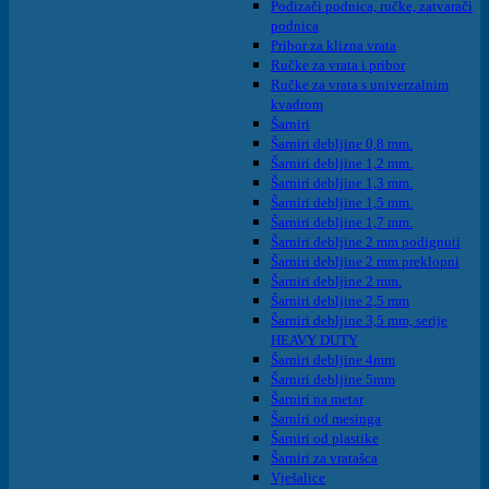
Podizači podnica, ručke, zatvarači
podnica
Pribor za klizna vrata
Ručke za vrata i pribor
Ručke za vrata s univerzalnim
kvadrom
Šarniri
Šarniri debljine 0,8 mm.
Šarniri debljine 1,2 mm.
Šarniri debljine 1,3 mm.
Šarniri debljine 1,5 mm.
Šarniri debljine 1,7 mm.
Šarniri debljine 2 mm podignuti
Šarniri debljine 2 mm preklopni
Šarniri debljine 2 mm.
Šarniri debljine 2,5 mm
Šarniri debljine 3,5 mm, serije
HEAVY DUTY
Šarniri debljine 4mm
Šarniri debljine 5mm
Šarniri na metar
Šarniri od mesinga
Šarniri od plastike
Šarniri za vratašca
Vješalice