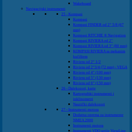
Wakeboard
Navigacijski instrumenti
25 - Kompasi
Kompasi
Kompasi FINDER od 2“ 5/8 (67
mm)
Kompasi RITCHIE ® Navigation
Kompasi RIVIERA od 2“
Kompasi RIVIERA od 3“ (80 mm)
KOMPASI RIVIERA sa mekanim
kučištem
Riviera od 2“ 1/2
Riviera od 2“3/4 (72 mm) - VEGA
Riviera od 4“ (100 mm)
Riviera od 5“ (130 mm)
Riviera od 6“ (150 mm)
26 - Dalekozori, karte
Kartografski instrumenti i
inklinometri
Nautički dalekozori
27 - Instrumenti motora
Dodatna oprema za instrumente
NMEA 2000
Instrumenti motora
Instrumenti VDO serije ViewLine