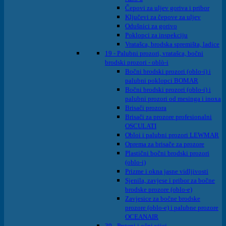
Čepovi za uljev goriva i pribor
Ključevi za čepove za uljev
Odušnici za gorivo
Poklopci za inspekciju
Vratašca, brodska spremišta, ladice
19 - Palubni prozori, vratašca, bočni
brodski prozori - oblò-i
Bočni brodski prozori (oblo-i) i
palubni poklopci BOMAR
Bočni brodski prozori (oblo-i) i
palubni prozori od mesinga i inoxa
Brisači prozora
Brisači za prozore profesionalni
OSCULATI
Obloi i palubni prozori LEWMAR
Oprema za brisače za prozore
Plastični bočni brodski prozori
(oblo-i)
Prizme i okna jasne vidljivosti
Sjenila, zavjese i pribor za bočne
brodske prozore (oblo-e)
Zavjesice za bočne brodske
prozore (oblo-e) i palubne prozore
OCEANAIR
39 - Prsteni i očni vijci