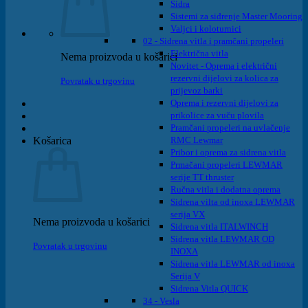
Sidra
Sistemi za sidrenje Master Mooring
Valjci i koloturnici
02 - Sidrena vitla i pramčani propeleri
Električna vitla
Nema proizvoda u košarici
Novitet - Oprema i električni
rezervni dijelovi za kolica za
Povratak u trgovinu
prijevoz barki
Oprema i rezervni dijelovi za
prikolice za vuču plovila
Pramčani propeleri na uvlačenje
Košarica
RMC Lewmar
Pribor i oprema za sidrena vitla
Prmačani propeleri LEWMAR
serije TT thruster
Ručna vitla i dodatna oprema
Sidrena vilta od inoxa LEWMAR
serija VX
Nema proizvoda u košarici
Sidrena vitla ITALWINCH
Sidrena vitla LEWMAR OD
Povratak u trgovinu
INOXA
Sidrena vitla LEWMAR od inoxa
Serija V
Sidrena Vitla QUICK
34 - Vesla